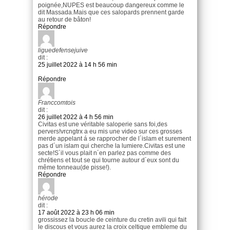
poignée,NUPES est beaucoup dangereux comme le
dit Massada.Mais que ces salopards prennent garde
au retour de bâton!
Répondre
liguedefensejuive
dit :
25 juillet 2022 à 14 h 56 min
Répondre
Franccomtois
dit :
26 juillet 2022 à 4 h 56 min
Civitas est une véritable saloperie sans foi,des
pervers!vrcngtrx a eu mis une video sur ces grosses
merde appelant á se rapprocher de l´islam et surement
pas d´un islam qui cherche la lumiere.Civitas est une
secte!S´il vous plait n´en parlez pas comme des
chrétiens et tout se qui tourne autour d´eux sont du
même tonneau(de pisse!).
Répondre
hérode
dit :
17 août 2022 à 23 h 06 min
grossissez la boucle de ceinture du cretin avili qui fait
le discous et vous aurez la croix celtique embleme du