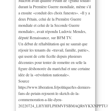
Macron avait qualifié Pétain de «grand soldat»
durant la Première Guerre mondiale, même s’il
a ensuite «conduit des choix funestes». «Il y a
deux Pétain, celui de la Première Guerre
mondiale et celui de la Seconde Guerre
mondiale», avait répondu Ludovic Mendes,
député Renaissance, sur BFM TV.
Un début de réhabilitation qui ne saurait que
réjouir les tenants du «travail, famille, patrie»,
qui usent de cette ficelle depuis plusieurs
décennies pour tenter de remettre en selle la
figure déshonorée du maréchal et une certaine
idée de la «révolution nationale».
Source
https://www.liberation.fr/politique/les-derniers-
fans-de-petain-rejouent-le-sketch-de-la-
commemoration-a-lile-dyeu-
20220724_LHYHFLPHMVFSBMAQR6YKXNPPTU/