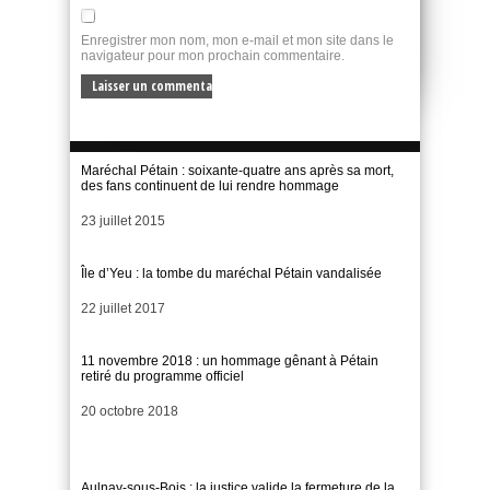
Enregistrer mon nom, mon e-mail et mon site dans le
navigateur pour mon prochain commentaire.
Maréchal Pétain : soixante-quatre ans après sa mort,
des fans continuent de lui rendre hommage
Date
23 juillet 2015
Île d’Yeu : la tombe du maréchal Pétain vandalisée
Date
22 juillet 2017
11 novembre 2018 : un hommage gênant à Pétain
retiré du programme officiel
Date
20 octobre 2018
Aulnay-sous-Bois : la justice valide la fermeture de la