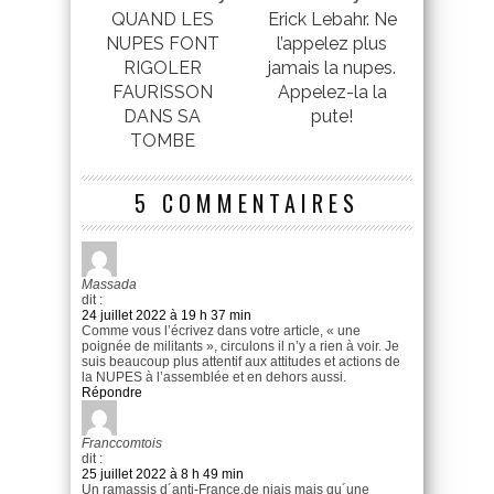
QUAND LES
Erick Lebahr. Ne
NUPES FONT
l’appelez plus
RIGOLER
jamais la nupes.
FAURISSON
Appelez-la la
DANS SA
pute!
TOMBE
5 COMMENTAIRES
Massada
dit :
24 juillet 2022 à 19 h 37 min
Comme vous l’écrivez dans votre article, « une
poignée de militants », circulons il n’y a rien à voir. Je
suis beaucoup plus attentif aux attitudes et actions de
la NUPES à l’assemblée et en dehors aussi.
Répondre
Franccomtois
dit :
25 juillet 2022 à 8 h 49 min
Un ramassis d´anti-France,de niais mais qu´une