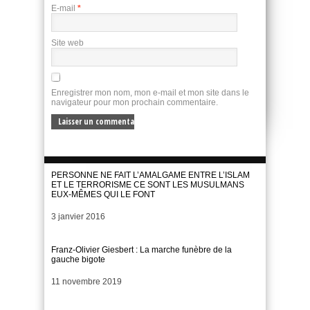
E-mail
*
Site web
Enregistrer mon nom, mon e-mail et mon site dans le
navigateur pour mon prochain commentaire.
PERSONNE NE FAIT L’AMALGAME ENTRE L’ISLAM
ET LE TERRORISME CE SONT LES MUSULMANS
EUX-MÊMES QUI LE FONT
Date
3 janvier 2016
Franz-Olivier Giesbert : La marche funèbre de la
gauche bigote
Date
11 novembre 2019