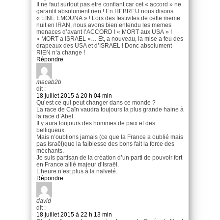
Il ne faut surtout pas etre confiant car cet « accord » ne
garantit absolument rien ! En HEBREU nous disons
« EINE EMOUNA » ! Lors des festivites de cette meme
nuit en IRAN, nous avons bien entendu les memes
menaces d’avant l’ACCORD ! « MORT aux USA » !
« MORT a ISRAEL »… Et, a nouveau, la mise a feu des
drapeaux des USA et d’ISRAEL ! Donc absolument
RIEN n’a change !
Répondre
macab2b
dit :
18 juillet 2015 à 20 h 04 min
Qu’est ce qui peut changer dans ce monde ?
La race de Caïn vaudra toujours la plus grande haine à
la race d’Abel.
Il y aura toujours des hommes de paix et des
belliqueux.
Mais n’oublions jamais (ce que la France a oublié mais
pas Israël)que la faiblesse des bons fait la force des
méchants.
Je suis partisan de la création d’un parti de pouvoir fort
en France allié majeur d’Israël.
L’heure n’est plus à la naïveté.
Répondre
david
dit :
18 juillet 2015 à 22 h 13 min