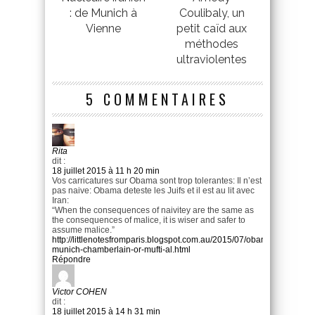
: de Munich à
Coulibaly, un
Vienne
petit caïd aux
méthodes
ultraviolentes
5 COMMENTAIRES
Rita
dit :
18 juillet 2015 à 11 h 20 min
Vos carricatures sur Obama sont trop tolerantes: Il n’est
pas naive: Obama deteste les Juifs et il est au lit avec
Iran:
“When the consequences of naivitey are the same as
the consequences of malice, it is wiser and safer to
assume malice.”
http://littlenotesfromparis.blogspot.com.au/2015/07/obamas-
munich-chamberlain-or-mufti-al.html
Répondre
Victor COHEN
dit :
18 juillet 2015 à 14 h 31 min