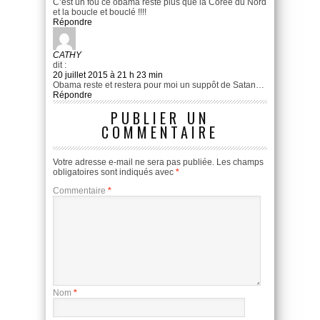
C’est un fou ce obama reste plus que la Corée du Nord
et la boucle et bouclé !!!!
Répondre
CATHY
dit :
20 juillet 2015 à 21 h 23 min
Obama reste et restera pour moi un suppôt de Satan…
Répondre
PUBLIER UN
COMMENTAIRE
Votre adresse e-mail ne sera pas publiée.
Les champs
obligatoires sont indiqués avec
*
Commentaire
*
Nom
*