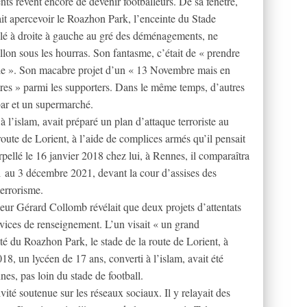
ents rêvent encore de devenir footballeurs. De sa fenêtre,
t apercevoir le Roazhon Park, l’enceinte du Stade
balé à droite à gauche au gré des déménagements, ne
llon sous les hourras. Son fantasme, c’était de « prendre
foule ». Son macabre projet d’un « 13 Novembre mais en
âtres » parmi les supporters. Dans le même temps, d’autres
 bar et un supermarché.
 l’islam, avait préparé un plan d’attaque terroriste au
route de Lorient, à l’aide de complices armés qu’il pensait
rpellé le 16 janvier 2018 chez lui, à Rennes, il comparaîtra
 au 3 décembre 2021, devant la cour d’assises des
terrorisme.
rieur Gérard Collomb révélait que deux projets d’attentats
ervices de renseignement. L’un visait « un grand
lité du Roazhon Park, le stade de la route de Lorient, à
18, un lycéen de 17 ans, converti à l’islam, avait été
nes, pas loin du stade de football.
vité soutenue sur les réseaux sociaux. Il y relayait des