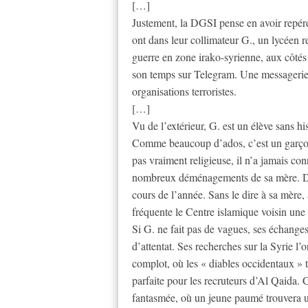
[…]
Justement, la DGSI pense en avoir repéré 
ont dans leur collimateur G., un lycéen r
guerre en zone irako-syrienne, aux côtés 
son temps sur Telegram. Une messagerie c
organisations terroristes.
[…]
Vu de l’extérieur, G. est un élève sans hi
Comme beaucoup d’ados, c’est un garçon 
pas vraiment religieuse, il n’a jamais con
nombreux déménagements de sa mère. Depui
cours de l’année. Sans le dire à sa mère, à
fréquente le Centre islamique voisin une
Si G. ne fait pas de vagues, ses échanges
d’attentat. Ses recherches sur la Syrie l’
complot, où les « diables occidentaux » t
parfaite pour les recruteurs d’Al Qaida.
fantasmée, où un jeune paumé trouvera u