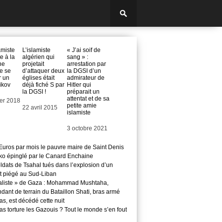
amiste
L’islamiste
« J’ai soif de
e à la
algérien qui
sang » :
ne
projetait
arrestation par
de se
d’attaquer deux
la DGSI d’un
r un
églises était
admirateur de
ikov
déjà fiché S par
Hitler qui
la DGSI !
préparait un
attentat et de sa
ier 2018
petite amie
Date
22 avril 2015
islamiste
Date
3 octobre 2021
Euros par mois le pauvre maire de Saint Denis
o épinglé par le Canard Enchaine
ldats de Tsahal tués dans l’explosion d’un
t piégé au Sud-Liban
aliste » de Gaza : Mohammad Mushtaha,
ant de terrain du Bataillon Shati, bras armé
s, est décédé cette nuit
s torture les Gazouis ? Tout le monde s’en fout