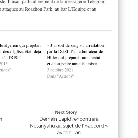
ste. Il usait particulièrement de la messagerie Telegram,
des attaques au Roazhon Park, au bar L’Équipe et au
…
te algérien qui projetait
« J’ai soif de sang » : arrestation
r deux églises était déjà
par la DGSI d’un admirateur de
par la DGSI !
Hitler qui préparait un attentat
 2015
et de sa petite amie islamiste
tions"
3 octobre 2021
Dans "Actions"
Next Story →
en
Demain Lapid rencontrera
t
Netanyahu au sujet de l’ »accord »
avec l’ Iran