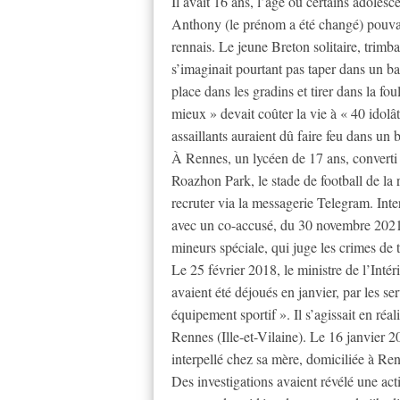
Il avait 16 ans, l’âge où certains adolesc
Anthony (le prénom a été changé) pouvai
rennais. Le jeune Breton solitaire, trim
s’imaginait pourtant pas taper dans un ba
place dans les gradins et tirer dans la 
mieux » devait coûter la vie à « 40 idol
assaillants auraient dû faire feu dans un
À Rennes, un lycéen de 17 ans, converti à
Roazhon Park, le stade de football de la 
recruter via la messagerie Telegram. Inte
avec un co-accusé, du 30 novembre 2021
mineurs spéciale, qui juge les crimes de 
Le 25 février 2018, le ministre de l’Inté
avaient été déjoués en janvier, par les s
équipement sportif ». Il s’agissait en réa
Rennes (Ille-et-Vilaine). Le 16 janvier 20
interpellé chez sa mère, domiciliée à Ren
Des investigations avaient révélé une acti