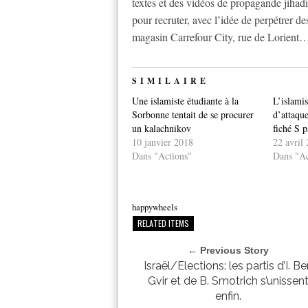
textes et des vidéos de propagande jihadi
pour recruter, avec l’idée de perpétrer 
magasin Carrefour City, rue de Lorient
SIMILAIRE
Une islamiste étudiante à la
L’islamis
Sorbonne tentait de se procurer
d’attaque
un kalachnikov
fiché S 
10 janvier 2018
22 avril
Dans "Actions"
Dans "Ac
happywheels
RELATED ITEMS
← Previous Story
Israël/Elections: les partis d’I. B
Gvir et de B. Smotrich s’unissen
enfin.