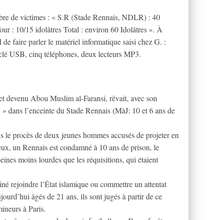
bre de victimes : « S.R (Stade Rennais, NDLR) : 40
four : 10/15 idolâtres Total : environ 60 Idolâtres ». À
de faire parler le matériel informatique saisi chez G. :
e clé USB, cinq téléphones, deux lecteurs MP3.
 et devenu Abou Muslim al-Faransi, rêvait, avec son
» dans l’enceinte du Stade Rennais (MàJ: 10 et 6 ans de
ns le procès de deux jeunes hommes accusés de projeter en
deux, un Rennais est condamné à 10 ans de prison, le
ines moins lourdes que les réquisitions, qui étaient
né rejoindre l’État islamique ou commettre un attentat
jourd’hui âgés de 21 ans, ils sont jugés à partir de ce
mineurs à Paris.