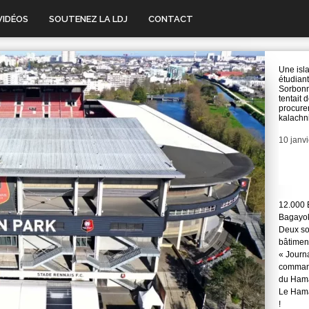
VIDÉOS
SOUTENEZ LA LDJ
CONTACT
Une isl
étudiant
Sorbon
tentait 
procure
kalachn
Date
10 janv
12.000 
Bagayok
Deux so
bâtimen
« Journ
command
du Hama
Le Hama
!