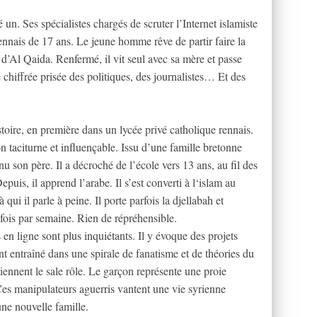
un. Ses spécialistes chargés de scruter l’Internet islamiste
ennais de 17 ans. Le jeune homme rêve de partir faire la
d’Al Qaida. Renfermé, il vit seul avec sa mère et passe
hiffrée prisée des politiques, des journalistes… Et des
stoire, en première dans un lycée privé catholique rennais.
taciturne et influençable. Issu d’une famille bretonne
nu son père. Il a décroché de l’école vers 13 ans, au fil des
s, il apprend l’arabe. Il s’est converti à l‘islam au
 qui il parle à peine. Il porte parfois la djellabah et
 fois par semaine. Rien de répréhensible.
 en ligne sont plus inquiétants. Il y évoque des projets
ont entraîné dans une spirale de fanatisme et de théories du
iennent le sale rôle. Le garçon représente une proie
 Ces manipulateurs aguerris vantent une vie syrienne
ne nouvelle famille.