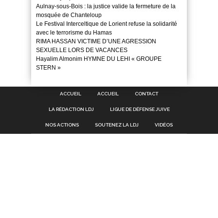
Aulnay-sous-Bois : la justice valide la fermeture de la
mosquée de Chanteloup
Le Festival Interceltique de Lorient refuse la solidarité
avec le terrorisme du Hamas
RIMA HASSAN VICTIME D’UNE AGRESSION
SEXUELLE LORS DE VACANCES
Hayalim Almonim HYMNE DU LEHI « GROUPE
STERN »
ACCUEIL
ACCUEIL
CONTACT
LA RÉDACTION LDJ
LIGUE DE DÉFENSE JUIVE
NOS ACTIONS
SOUTENEZ LA LDJ
VIDÉOS