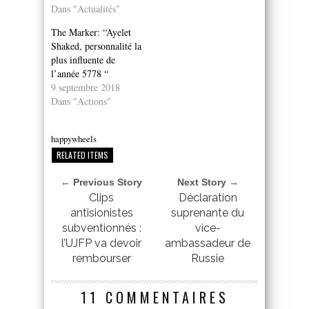
Dans "Actualités"
The Marker: “Ayelet
Shaked, personnalité la
plus influente de
l’année 5778 “
9 septembre 2018
Dans "Actions"
happywheels
RELATED ITEMS
← Previous Story
Next Story →
Clips
Déclaration
antisionistes
suprenante du
subventionnés :
vice-
l’UJFP va devoir
ambassadeur de
rembourser
Russie
11 COMMENTAIRES