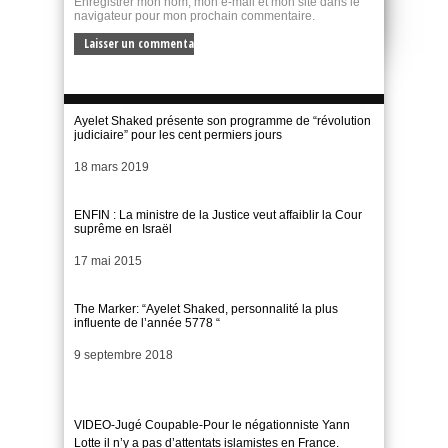
Enregistrer mon nom, mon e-mail et mon site dans le
navigateur pour mon prochain commentaire.
Ayelet Shaked présente son programme de “révolution
judiciaire” pour les cent permiers jours
Date
18 mars 2019
ENFIN : La ministre de la Justice veut affaiblir la Cour
suprême en Israël
Date
17 mai 2015
The Marker: “Ayelet Shaked, personnalité la plus
influente de l’année 5778 “
Date
9 septembre 2018
VIDEO-Jugé Coupable-Pour le négationniste Yann
Lotte il n’y a pas d’attentats islamistes en France.