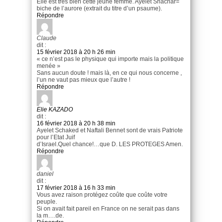
Elle est très bien cette jeune femme. Ayelet Shachar=
biche de l’aurore (extrait du titre d’un psaume).
Répondre
Claude
dit :
15 février 2018 à 20 h 26 min
« ce n’est pas le physique qui importe mais la politique
menée »
Sans aucun doute ! mais là, en ce qui nous concerne ,
l’un ne vaut pas mieux que l’autre !
Répondre
Elie KAZADO
dit :
16 février 2018 à 20 h 38 min
Ayelet Schaked et Naftali Bennet sont de vrais Patriote
pour l’Etat Juif
d’Israel.Quel chance!…que D. LES PROTEGES Amen.
Répondre
daniel
dit :
17 février 2018 à 16 h 33 min
Vous avez raison protégez coûte que coûte votre
peuple.
Si on avait fait pareil en France on ne serait pas dans
la m….de.