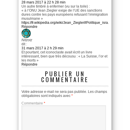
28 mars 2017 à 22 h 28 min
Un autre timbré à enfermer (vu sur la toile) :
« à l’ONU Jean Ziegler exige de l’UE des sanctions
dures contre les pays européens refusant l’immigration
musulmane »
https://fr.wikipedia.org/wiki/Jean_Ziegler#Politique_isra.C3.A9lienne
Répondre
Nitzotz
dit :
31 mars 2017 à 2 h 29 min
Et pourtant, cet iconoclaste avait écrit un livre
intéressant, bien que très décousu : « La Suisse, l’or et
les morts »
Répondre
PUBLIER UN
COMMENTAIRE
Votre adresse e-mail ne sera pas publiée.
Les champs
obligatoires sont indiqués avec
*
Commentaire
*