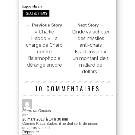
happywheels
RELATED ITEMS
← Previous Story
Next Story →
« Charlie
L’Inde va acheter
Hebdo » : la
des missiles
charge de Charb
anti-chars
contre
Israéliens pour
l’islamophobie
un montant de 1
dérange encore
milliard de
dollars !
10 COMMENTAIRES
Pierre un Gaulois
dit :
28 mars 2017 à 14 h 30 min
Comme Klaus Barbie, il ne doit sortir de prison
qu’après sa mort.
Répondre