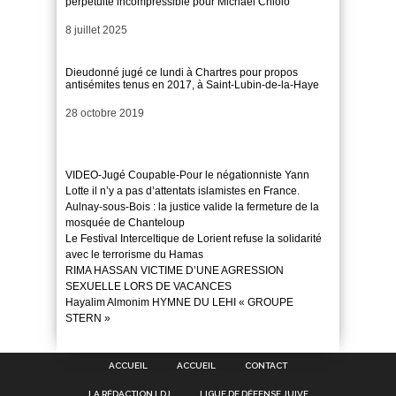
perpétuité incompressible pour Michaël Chiolo
Date
8 juillet 2025
Dieudonné jugé ce lundi à Chartres pour propos
antisémites tenus en 2017, à Saint-Lubin-de-la-Haye
Date
28 octobre 2019
VIDEO-Jugé Coupable-Pour le négationniste Yann
Lotte il n’y a pas d’attentats islamistes en France.
Aulnay-sous-Bois : la justice valide la fermeture de la
mosquée de Chanteloup
Le Festival Interceltique de Lorient refuse la solidarité
avec le terrorisme du Hamas
RIMA HASSAN VICTIME D’UNE AGRESSION
SEXUELLE LORS DE VACANCES
Hayalim Almonim HYMNE DU LEHI « GROUPE
STERN »
ACCUEIL
ACCUEIL
CONTACT
LA RÉDACTION LDJ
LIGUE DE DÉFENSE JUIVE