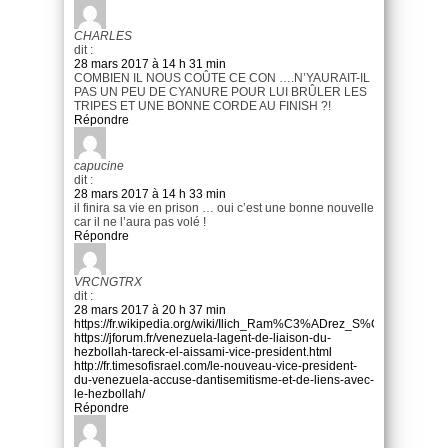
CHARLES
dit :
28 mars 2017 à 14 h 31 min
COMBIEN IL NOUS COÛTE CE CON ….N’YAURAIT-IL
PAS UN PEU DE CYANURE POUR LUI BRÛLER LES
TRIPES ET UNE BONNE CORDE AU FINISH ?!
Répondre
capucine
dit :
28 mars 2017 à 14 h 33 min
il finira sa vie en prison … oui c’est une bonne nouvelle
car il ne l’aura pas volé !
Répondre
VRCNGTRX
dit :
28 mars 2017 à 20 h 37 min
https://fr.wikipedia.org/wiki/Ilich_Ram%C3%ADrez_S%C3%A1nchez
https://jforum.fr/venezuela-lagent-de-liaison-du-
hezbollah-tareck-el-aissami-vice-president.html
http://fr.timesofisrael.com/le-nouveau-vice-president-
du-venezuela-accuse-dantisemitisme-et-de-liens-avec-
le-hezbollah/
Répondre