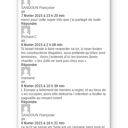
SAADOUN Françoise
dit :
7 février 2015 à 23 h 20 min
merci pour cette super info que j’ai partagé de suite-
Répondre
Richard C.
dit :
8 février 2015 à 2 h 08 min
Si Israel hésite à faire respecter sa loi, à raser toutes
les constructions illegalles, sous prétexte qu’elles sont
terminées…Alors j’entends d’ici les bonnes âmes
chanter: » les Juifs ne sont pas chez eux «
Répondre
mamane
dit :
8 février 2015 à 10 h 39 min
L Europe a tellement de merdes a regler, et au lieux de
s en occupier, alors elle detourne l intention a fouttre la
paguaille au moyen-orient
Répondre
SAADOUN Françoise
dit :
8 février 2015 à 16 h 31 min
ce qu’il se passe en Syrie est un carnage sans nom et