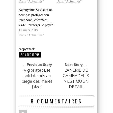
Dans "Actualités"
Dans "Actualités"
Netanyahu: Si Gantz ne
peut pas protéger son
téléphone, comment
va-t-il protéger le pays?
18 mars 2019
Dans "Actualités"
happywheels
RELATED ITEMS
← Previous Story
Next Story →
Vigipirate : Les
L’ANERIE DE
soldats pris au
CAMBADELIS
piège des mères
N’EST QU’UN
juives
DETAIL
8 COMMENTAIRES