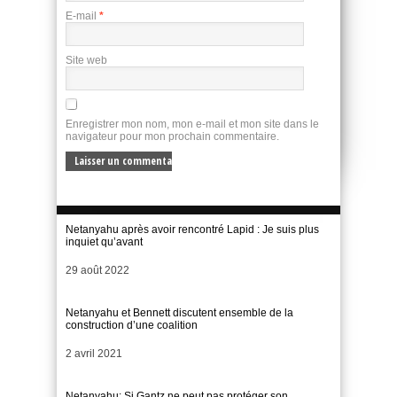
E-mail
*
Site web
Enregistrer mon nom, mon e-mail et mon site dans le
navigateur pour mon prochain commentaire.
Netanyahu après avoir rencontré Lapid : Je suis plus
inquiet qu’avant
Date
29 août 2022
Netanyahu et Bennett discutent ensemble de la
construction d’une coalition
Date
2 avril 2021
Netanyahu: Si Gantz ne peut pas protéger son