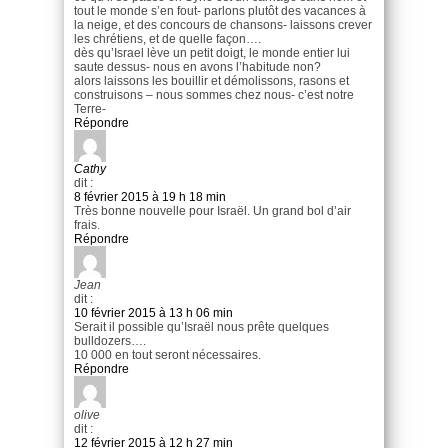
tout le monde s’en fout- parlons plutôt des vacances à
la neige, et des concours de chansons- laissons crever
les chrétiens, et de quelle façon….
dès qu’Israel lève un petit doigt, le monde entier lui
saute dessus- nous en avons l’habitude non?
alors laissons les bouillir et démolissons, rasons et
construisons – nous sommes chez nous- c’est notre
Terre-
Répondre
Cathy
dit :
8 février 2015 à 19 h 18 min
Très bonne nouvelle pour Israël. Un grand bol d’air
frais.
Répondre
Jean
dit :
10 février 2015 à 13 h 06 min
Serait il possible qu’Israël nous prête quelques
bulldozers….
10 000 en tout seront nécessaires.
Répondre
olive
dit :
12 février 2015 à 12 h 27 min