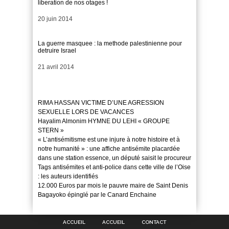
liberation de nos otages !
Date
20 juin 2014
La guerre masquee : la methode palestinienne pour
detruire Israel
Date
21 avril 2014
RIMA HASSAN VICTIME D’UNE AGRESSION
SEXUELLE LORS DE VACANCES
Hayalim Almonim HYMNE DU LEHI « GROUPE
STERN »
« L’antisémitisme est une injure à notre histoire et à
notre humanité » : une affiche antisémite placardée
dans une station essence, un député saisit le procureur
Tags antisémites et anti-police dans cette ville de l’Oise
: les auteurs identifiés
12.000 Euros par mois le pauvre maire de Saint Denis
Bagayoko épinglé par le Canard Enchaine
ACCUEIL
ACCUEIL
CONTACT