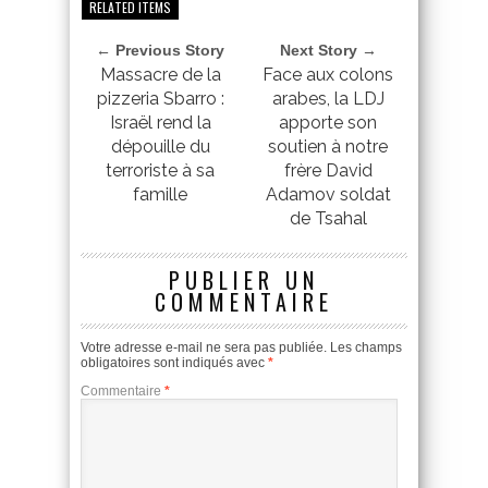
RELATED ITEMS
← Previous Story
Next Story →
Massacre de la
Face aux colons
pizzeria Sbarro :
arabes, la LDJ
Israël rend la
apporte son
dépouille du
soutien à notre
terroriste à sa
frère David
famille
Adamov soldat
de Tsahal
PUBLIER UN
COMMENTAIRE
Votre adresse e-mail ne sera pas publiée.
Les champs
obligatoires sont indiqués avec
*
Commentaire
*