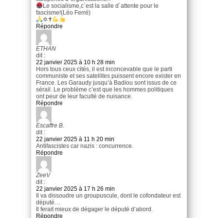
Le socialisme,c´est la salle d´attente pour le
fascisme!(Léo Ferré)
✡✝
Répondre
ETHAN
dit :
22 janvier 2025 à 10 h 28 min
Hors tous ceux cités, il est inconcevable que le parti
communiste et ses satellites puissent encore exister en
France. Les Garaudy jusqu’à Badiou sont issus de ce
sérail. Le problème c’est que les hommes politiques
ont peur de leur faculté de nuisance.
Répondre
Escaffre B.
dit :
22 janvier 2025 à 11 h 20 min
Antifascistes car nazis : concurrence.
Répondre
ZeeV
dit :
22 janvier 2025 à 17 h 26 min
Il va dissoudre un groupuscule, dont le cofondateur est
député…
Il ferait mieux de dégager le député d’abord.
Répondre