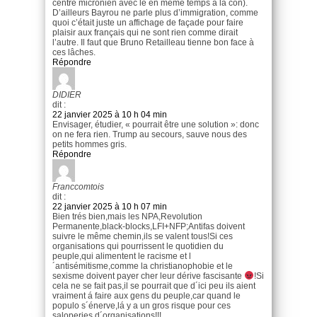
centre micronien avec le en même temps à la con).
D’ailleurs Bayrou ne parle plus d’immigration, comme
quoi c’était juste un affichage de façade pour faire
plaisir aux français qui ne sont rien comme dirait
l’autre. Il faut que Bruno Retailleau tienne bon face à
ces lâches.
Répondre
DIDIER
dit :
22 janvier 2025 à 10 h 04 min
Envisager, étudier, « pourrait être une solution »: donc
on ne fera rien. Trump au secours, sauve nous des
petits hommes gris.
Répondre
Franccomtois
dit :
22 janvier 2025 à 10 h 07 min
Bien trés bien,mais les NPA,Revolution
Permanente,black-blocks,LFI+NFP;Antifas doivent
suivre le même chemin,ils se valent tous!Si ces
organisations qui pourrissent le quotidien du
peuple,qui alimentent le racisme et l
´antisémitisme,comme la christianophobie et le
sexisme doivent payer cher leur dérive fascisante
!Si
cela ne se fait pas,il se pourrait que d´ici peu ils aient
vraiment á faire aux gens du peuple,car quand le
populo s´énerve,lá y a un gros risque pour ces
saloperies d´organisations!!!