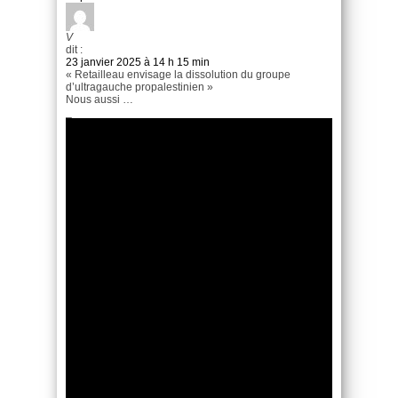
V
dit :
23 janvier 2025 à 14 h 15 min
« Retailleau envisage la dissolution du groupe
d’ultragauche propalestinien »
Nous aussi …
_