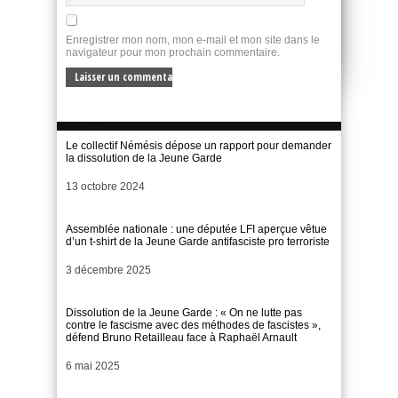
Enregistrer mon nom, mon e-mail et mon site dans le
navigateur pour mon prochain commentaire.
Le collectif Némésis dépose un rapport pour demander
la dissolution de la Jeune Garde
Date
13 octobre 2024
Assemblée nationale : une députée LFI aperçue vêtue
d’un t-shirt de la Jeune Garde antifasciste pro terroriste
Date
3 décembre 2025
Dissolution de la Jeune Garde : « On ne lutte pas
contre le fascisme avec des méthodes de fascistes »,
défend Bruno Retailleau face à Raphaël Arnault
Date
6 mai 2025