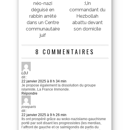
néo-nazi
:Un
déguisé en
commandant du
rabbin arrêté
Hezbollah
dans un Centre
abattu devant
communautaire
son domicile
juif
8 COMMENTAIRES
LDJ
dit :
22 janvier 2025 à 8 h 34 min
Je propose également la dissolution du groupe
islamiste, La France Immonde.
Répondre
joseparis
dit :
22 janvier 2025 à 9 h 26 min
Ils ont prospéré grâce au woko-nazislamo-gauchisme
porté par soit disant les progressistes (les merdias,
l’affront de gauche et ce salmigondis de partis du