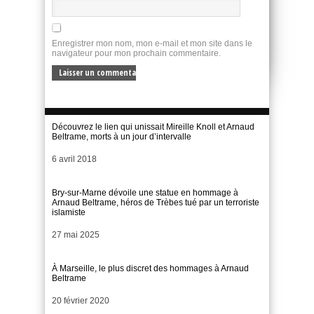
Enregistrer mon nom, mon e-mail et mon site dans le
navigateur pour mon prochain commentaire.
Découvrez le lien qui unissait Mireille Knoll et Arnaud
Beltrame, morts à un jour d’intervalle
Date
6 avril 2018
Bry-sur-Marne dévoile une statue en hommage à
Arnaud Beltrame, héros de Trèbes tué par un terroriste
islamiste
Date
27 mai 2025
À Marseille, le plus discret des hommages à Arnaud
Beltrame
Date
20 février 2020