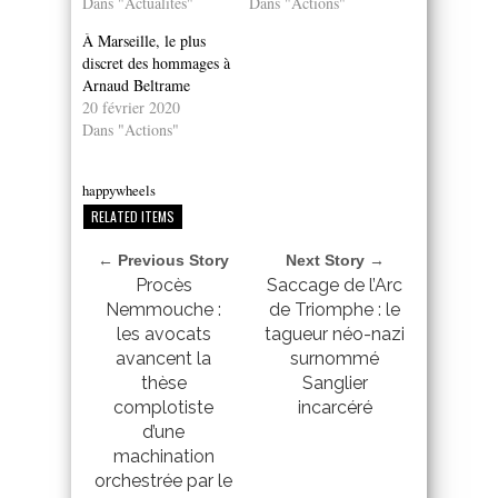
Dans "Actualités"
Dans "Actions"
À Marseille, le plus
discret des hommages à
Arnaud Beltrame
20 février 2020
Dans "Actions"
happywheels
RELATED ITEMS
← Previous Story
Next Story →
Procès
Saccage de l’Arc
Nemmouche :
de Triomphe : le
les avocats
tagueur néo-nazi
avancent la
surnommé
thèse
Sanglier
complotiste
incarcéré
d’une
machination
orchestrée par le