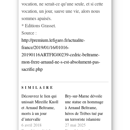
vocation, ne serait-ce qu’une seule, et si cette
vocation, un jour, sauve une vie, alors nous
sommes apaisés.
* Editions Grasset.
Source :
http://premium.lefigaro.fr/actualite-
france/2019/01/16/01016-
20190116ARTFIG00239-cedric-beltrame-
mon-frere-arnaud-ne-s-est-absolument-pas-
sacrifie.php
SIMILAIRE
Découvrez le lien qui
Bry-sur-Marne dévoile
unissait Mireille Knoll
une statue en hommage
et Arnaud Beltrame,
à Arnaud Beltrame,
morts à un jour
héros de Trèbes tué par
d’intervalle
un terroriste islamiste
6 avril 2018
27 mai 2025