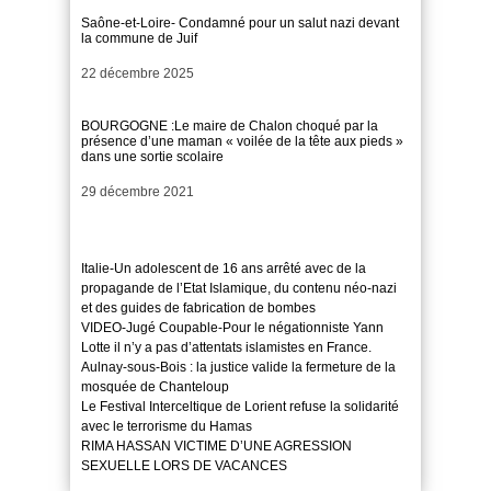
Saône-et-Loire- Condamné pour un salut nazi devant
la commune de Juif
Date
22 décembre 2025
BOURGOGNE :Le maire de Chalon choqué par la
présence d’une maman « voilée de la tête aux pieds »
dans une sortie scolaire
Date
29 décembre 2021
Italie-Un adolescent de 16 ans arrêté avec de la
propagande de l’Etat Islamique, du contenu néo-nazi
et des guides de fabrication de bombes
VIDEO-Jugé Coupable-Pour le négationniste Yann
Lotte il n’y a pas d’attentats islamistes en France.
Aulnay-sous-Bois : la justice valide la fermeture de la
mosquée de Chanteloup
Le Festival Interceltique de Lorient refuse la solidarité
avec le terrorisme du Hamas
RIMA HASSAN VICTIME D’UNE AGRESSION
SEXUELLE LORS DE VACANCES