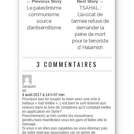
← Previous Story
Next Story →
Le palestinisme
TSAHAL :
communisme,
L’avocat de
source
l’armée refuse de
d’antisémitisme
demander la
peine de mort
pour le terroriste
d’ Halamish
3 COMMENTAIRES
Jacques
dit :
4 août 2017 à 14 h 07 min
Pourquoi pas lui couper la main avec une scie à
métaux « mal imitée », c est bien le sort réservé aux
voleurs dans le livre de comptines qu’il comptait mettre
en application en Syrie?
Franchement j ai rien contre les musulmans
gentils,mais manifestez-vous les gars et faites vite le
menage.
Si vous n en êtes pas capables,ne vous étonnez pas
de votre rejet par association car ce genre de