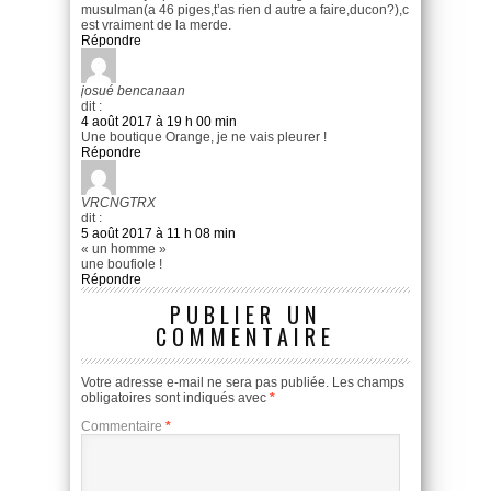
musulman(a 46 piges,t’as rien d autre a faire,ducon?),c
est vraiment de la merde.
Répondre
josué bencanaan
dit :
4 août 2017 à 19 h 00 min
Une boutique Orange, je ne vais pleurer !
Répondre
VRCNGTRX
dit :
5 août 2017 à 11 h 08 min
« un homme »
une boufiole !
Répondre
PUBLIER UN
COMMENTAIRE
Votre adresse e-mail ne sera pas publiée.
Les champs
obligatoires sont indiqués avec
*
Commentaire
*