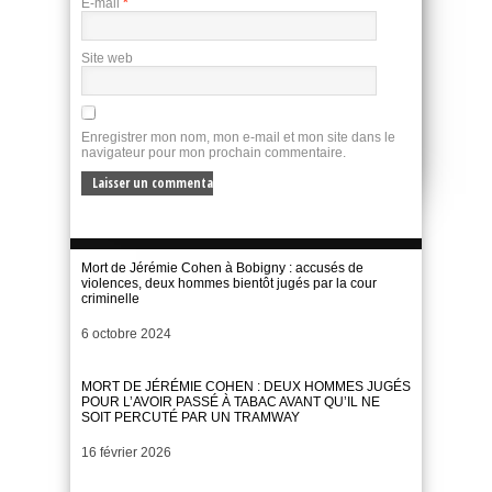
E-mail
*
Site web
Enregistrer mon nom, mon e-mail et mon site dans le
navigateur pour mon prochain commentaire.
Mort de Jérémie Cohen à Bobigny : accusés de
violences, deux hommes bientôt jugés par la cour
criminelle
Date
6 octobre 2024
MORT DE JÉRÉMIE COHEN : DEUX HOMMES JUGÉS
POUR L’AVOIR PASSÉ À TABAC AVANT QU’IL NE
SOIT PERCUTÉ PAR UN TRAMWAY
Date
16 février 2026