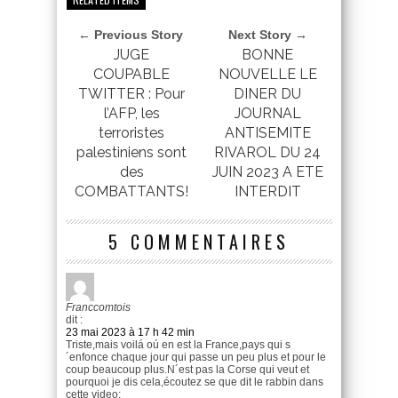
← Previous Story
Next Story →
JUGE
BONNE
COUPABLE
NOUVELLE LE
TWITTER : Pour
DINER DU
l’AFP, les
JOURNAL
terroristes
ANTISEMITE
palestiniens sont
RIVAROL DU 24
des
JUIN 2023 A ETE
COMBATTANTS!
INTERDIT
5 COMMENTAIRES
Franccomtois
dit :
23 mai 2023 à 17 h 42 min
Triste,mais voilá oú en est la France,pays qui s
´enfonce chaque jour qui passe un peu plus et pour le
coup beaucoup plus.N´est pas la Corse qui veut et
pourquoi je dis cela,écoutez se que dit le rabbin dans
cette video: