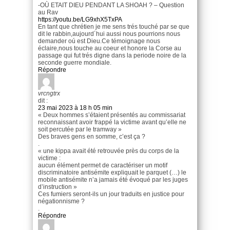
-OÙ ETAIT DIEU PENDANT LA SHOAH ? – Question
au Rav
https://youtu.be/LG9xhX5TxPA
En tant que chrétien je me sens trés touché par se que
dit le rabbin,aujourd´hui aussi nous pourrions nous
demander oú est Dieu.Ce témoignage nous
éclaire,nous touche au coeur et honore la Corse au
passage qui fut trés digne dans la periode noire de la
seconde guerre mondiale.
Répondre
vrcngtrx
dit :
23 mai 2023 à 18 h 05 min
« Deux hommes s’étaient présentés au commissariat
reconnaissant avoir frappé la victime avant qu’elle ne
soit percutée par le tramway »
Des braves gens en somme, c’est ça ?
.
« une kippa avait été retrouvée près du corps de la
victime :
aucun élément permet de caractériser un motif
discriminatoire antisémite expliquait le parquet (…) le
mobile antisémite n’a jamais été évoqué par les juges
d’instruction »
Ces fumiers seront-ils un jour traduits en justice pour
négationnisme ?
.
Répondre