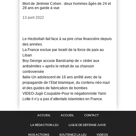
Mort de Jérémie Cohen : deux hommes âgés de 24 et
28 ans en garde à vue
Date
13 avril 2022
Le Hezbollah fait face à sa pire crise financière depuis
des années.
La France exclue par Israël de la force de paix au
Liban
Boy George accuse Bandcamp de « céder aux
antisémites » après le retrait de sa chanson
controversée
Italie-Un adolescent de 16 ans arrêté avec de la
propagande de l’Etat Islamique, du contenu néo-nazi
et des guides de fabrication de bombes
VIDEO-Jugé Coupable-Pour le négationniste Yann
Lotte il n’y a pas d’attentats islamistes en France.
ACCUEIL
ACCUEIL
CONTACT
LA RÉDACTION LDJ
LIGUE DE DÉFENSE JUIVE
NOS ACTIONS
SOUTENEZ LA LDJ
VIDÉOS