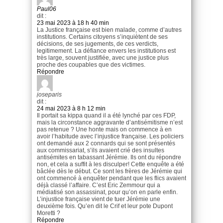
Paul06
dit :
23 mai 2023 à 18 h 40 min
La Justice française est bien malade, comme d’autres
institutions. Certains citoyens s’inquiètent de ses
décisions, de ses jugements, de ces verdicts,
legitimement. La défiance envers les institutions est
très large, souvent justifiée, avec une justice plus
proche des coupables que des victimes.
Répondre
joseparis
dit :
24 mai 2023 à 8 h 12 min
Il portait sa kippa quand il a été lynché par ces FDP,
mais la circonstance aggravante d’antisémitisme n’est
pas retenue ? Une honte mais on commence à en
avoir l’habitude avec l’injustice française. Les policiers
ont demandé aux 2 connards qui se sont présentés
aux commissariat, s’ils avaient crié des insultes
antisémites en tabassant Jérémie. Ils ont du répondre
non, et cela a suffit à les disculper! Cette enquête a été
bâclée dès le début. Ce sont les frères de Jérémie qui
ont commencé à enquêter pendant que les flics avaient
déjà classé l’affaire. C’est Eric Zemmour qui a
médiatisé son assassinat, pour qu’on en parle enfin.
L’injustice française vient de tuer Jérémie une
deuxième fois. Qu’en dit le Crif et leur pote Dupont
Moretti ?
Répondre