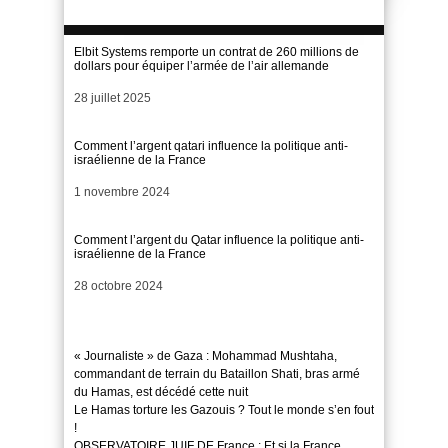
Elbit Systems remporte un contrat de 260 millions de
dollars pour équiper l’armée de l’air allemande
Date
28 juillet 2025
Comment l’argent qatari influence la politique anti-
israélienne de la France
Date
1 novembre 2024
Comment l’argent du Qatar influence la politique anti-
israélienne de la France
Date
28 octobre 2024
« Journaliste » de Gaza : Mohammad Mushtaha,
commandant de terrain du Bataillon Shati, bras armé
du Hamas, est décédé cette nuit
Le Hamas torture les Gazouis ? Tout le monde s’en fout
!
OBSERVATOIRE JUIF DE France : Et si la France