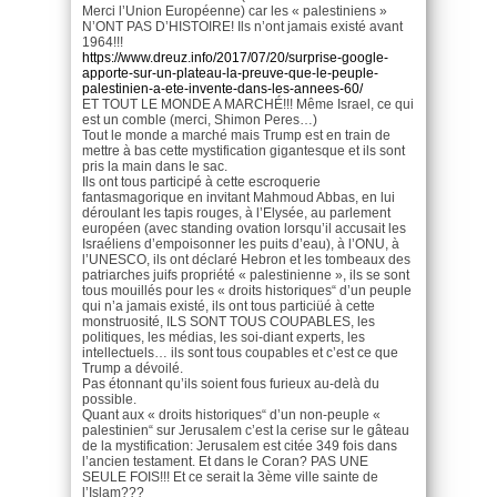
Merci l’Union Européenne) car les « palestiniens »
N’ONT PAS D’HISTOIRE! Ils n’ont jamais existé avant
1964!!!
https://www.dreuz.info/2017/07/20/surprise-google-
apporte-sur-un-plateau-la-preuve-que-le-peuple-
palestinien-a-ete-invente-dans-les-annees-60/
ET TOUT LE MONDE A MARCHÉ!!! Même Israel, ce qui
est un comble (merci, Shimon Peres…)
Tout le monde a marché mais Trump est en train de
mettre à bas cette mystification gigantesque et ils sont
pris la main dans le sac.
Ils ont tous participé à cette escroquerie
fantasmagorique en invitant Mahmoud Abbas, en lui
déroulant les tapis rouges, à l’Elysée, au parlement
européen (avec standing ovation lorsqu’il accusait les
Israéliens d’empoisonner les puits d’eau), à l’ONU, à
l’UNESCO, ils ont déclaré Hebron et les tombeaux des
patriarches juifs propriété « palestinienne », ils se sont
tous mouillés pour les « droits historiques“ d’un peuple
qui n’a jamais existé, ils ont tous particiüé à cette
monstruosité, ILS SONT TOUS COUPABLES, les
politiques, les médias, les soi-diant experts, les
intellectuels… ils sont tous coupables et c’est ce que
Trump a dévoilé.
Pas étonnant qu’ils soient fous furieux au-delà du
possible.
Quant aux « droits historiques“ d’un non-peuple «
palestinien“ sur Jerusalem c’est la cerise sur le gâteau
de la mystification: Jerusalem est citée 349 fois dans
l’ancien testament. Et dans le Coran? PAS UNE
SEULE FOIS!!! Et ce serait la 3ème ville sainte de
l’Islam???