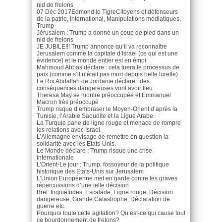
nid de frelons
07 Déc 2017Edmond le TigreCitoyens et défenseurs
de la patrie, International, Manipulations médiatiques,
Trump
Jérusalem : Trump a donné un coup de pied dans un
nid de frelons
JE JUBILE!!! Trump annonce qu’il va reconnaître
Jerusalem comme la capitale d’Israel (ce qui est une
évidence) et le monde entier est en émoi:
Mahmoud Abbas déclare : cela tuera le processus de
paix (comme s’il n’était pas mort depuis belle lurette).
Le Roi Abdallah de Jordanie déclare : des
conséquences dangereuses vont avoir lieu
Theresa May se montre préoccupée et Emmanuel
Macron très préoccupé
Trump risque d’embraser le Moyen-Orient d’après la
Tunisie, l’Arabie Saoudite et la Ligue Arabe.
La Turquie parle de ligne rouge et menace de rompre
les relations avec Israel.
L’Allemagne envisage de remettre en question la
solidarité avec les Etats-Unis.
Le Monde déclare : Trump risque une crise
internationale
L’Orient-Le jour : Trump, fossoyeur de la politique
historique des Etats-Unis sur Jerusalem
L’Union Européenne met en garde contre les graves
répercussions d’une telle décision.
Bref: Inquiétudes, Escalade, Ligne rouge, Décision
dangereuse, Grande Catastrophe, Déclaration de
guerre etc.
Pourquoi toute cette agitation? Qu’est-ce qui cause tout
ce bourdonnement de frelons?