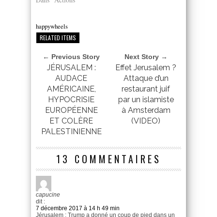
happywheels
RELATED ITEMS
← Previous Story
Next Story →
JÉRUSALEM :
Effet Jerusalem ?
AUDACE
Attaque d’un
AMÉRICAINE,
restaurant juif
HYPOCRISIE
par un islamiste
EUROPÉENNE
à Amsterdam
ET COLÈRE
(VIDEO)
PALESTINIENNE
13 COMMENTAIRES
capucine
dit :
7 décembre 2017 à 14 h 49 min
Jérusalem : Trump a donné un coup de pied dans un