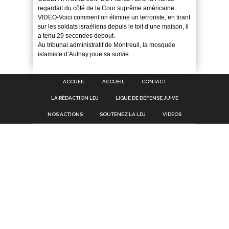
regardait du côté de la Cour suprême américaine.
VIDEO-Voici comment on élimine un terroriste, en tirant
sur les soldats israéliens depuis le toit d’une maison, il
a tenu 29 secondes debout.
Au tribunal administratif de Montreuil, la mosquée
islamiste d’Aulnay joue sa survie
ACCUEIL
ACCUEIL
CONTACT
LA RÉDACTION LDJ
LIGUE DE DÉFENSE JUIVE
NOS ACTIONS
SOUTENEZ LA LDJ
VIDÉOS