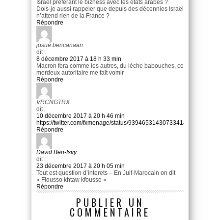
Israël préférant le bizness avec les états arabes ?
Dois-je aussi rappeler que depuis des décennies Israël
n’attend rien de la France ?
Répondre
josué bencanaan
dit :
8 décembre 2017 à 18 h 33 min
Macron fera comme les autres, du léche babouches, ce
merdeux autoritaire me fait vomir
Répondre
VRCNGTRX
dit :
10 décembre 2017 à 20 h 46 min
https://twitter.com/fxmenage/status/939465314307334145/video/1
Répondre
David Ben-Isvy
dit :
23 décembre 2017 à 20 h 05 min
Tout est question d’interets – En Juif-Marocain on dit
« Flousso khtaw kfousso »
Répondre
PUBLIER UN
COMMENTAIRE