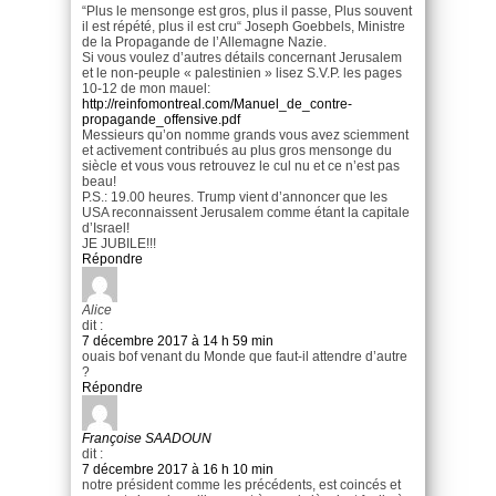
“Plus le mensonge est gros, plus il passe, Plus souvent
il est répété, plus il est cru“ Joseph Goebbels, Ministre
de la Propagande de l’Allemagne Nazie.
Si vous voulez d’autres détails concernant Jerusalem
et le non-peuple « palestinien » lisez S.V.P. les pages
10-12 de mon mauel:
http://reinfomontreal.com/Manuel_de_contre-
propagande_offensive.pdf
Messieurs qu’on nomme grands vous avez sciemment
et activement contribués au plus gros mensonge du
siècle et vous vous retrouvez le cul nu et ce n’est pas
beau!
P.S.: 19.00 heures. Trump vient d’annoncer que les
USA reconnaissent Jerusalem comme étant la capitale
d’Israel!
JE JUBILE!!!
Répondre
Alice
dit :
7 décembre 2017 à 14 h 59 min
ouais bof venant du Monde que faut-il attendre d’autre
?
Répondre
Françoise SAADOUN
dit :
7 décembre 2017 à 16 h 10 min
notre président comme les précédents, est coincés et