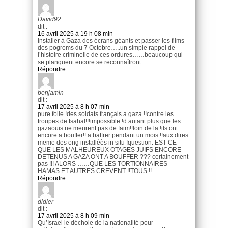
David92
dit :
16 avril 2025 à 19 h 08 min
Installer à Gaza des écrans géants et passer les films
des pogroms du 7 Octobre…..un simple rappel de
l’histoire criminelle de ces ordures……beaucoup qui
se planquent encore se reconnaîtront.
Répondre
benjamin
dit :
17 avril 2025 à 8 h 07 min
pure folie !des soldats français a gaza !!contre les
troupes de tsahal!!!impossible !d autant plus que les
gazaouis ne meurent pas de faim!!loin de la !ils ont
encore a bouffer!! a baffrer pendant un mois !!aux dires
meme des ong installèès in situ !question: EST CE
QUE LES MALHEUREUX OTAGES JUIFS ENCORE
DETENUS A GAZA ONT A BOUFFER ??? certainement
pas !!! ALORS ……QUE LES TORTIONNAIRES
HAMAS ET AUTRES CREVENT !!TOUS !!
Répondre
didier
dit :
17 avril 2025 à 8 h 09 min
Qu’Israel le déchoie de la nationalité pour