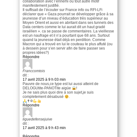
collaboration avec l’ennemi ou tout autre motif
manifestement justifié.
Il suffisait de l’écouter sur France info ou RFI-LFi
déclarer que « Gaza pourrait se développer grâce à sa
jeunesse d’un niveau d’éducation très supérieur au
Moyen Orient et aussi en abritant dans ses tunnels des
Data centers comme le lui aurait dit un haut gradé
israélien ». ca se passe de commentaires. La vieillesse
est un naufrage et il n’a pourtant que 68 ans. Surtout
quand la jeunesse était déjà en perdition. Comme
Macron qui a trouvé en lui le couteau le plus affuté (ou
à dessein pour s’en servir afin de faire passer ses
propres idées?)
Répondre
Franccomtois
dit :
17 avril 2025 à 9 h 03 min
Pauvre de nous,ce type est lui aussi atteint de
DELOGUtite-PANOTite aigüe
!
Je ne sais plus quoi dire á son sujet,je suis
completement désabusé
.
✝✡
Répondre
liguedefensejuive
dit :
17 avril 2025 à 9 h 43 min
Répondre