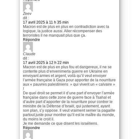
Zeev
dit :
17 avril 2025 à 11 h 35 min
Macron est de plus en plus en contradiction avec la
logique, la justice aussi. Aller récompenser des
terroristes il ne manquait plus que ça.
Répondre
Claude
dit :
17 avril 2025 à 12 h 22 min
Macron est de plus en plus fou et dangereux, il ne se
contente plus d’envenimerla guerre en Ukraine en
envoyant armes et argent, voilà qu’il veut envoyer
l’armée française à Gaza pour apporter de la nourriture
aux « pauvres palestiniens » qui vivent un « calvaire »
!
De quel droit se permet il d’une part d’envoyer l’armée
française dans cette zone de guerre face à Tsahal et
d’autre part d’apporter de la nourriture pour contrer le
ministre de la Défense d’Israël, qui justement, ayant
son plan, s’y oppose. Il veut vraiment semer la pagaille
partout.juste pour montrer qu’il est le maître du monde,
du moins le croit il.
Je me demande ce que disent les israéliens.
Répondre