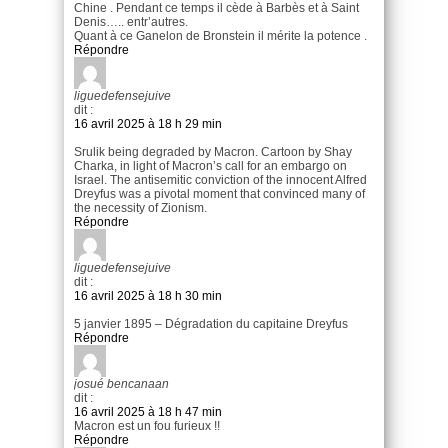
Chine . Pendant ce temps il cède à Barbès et à Saint
Denis….. entr’autres.
Quant à ce Ganelon de Bronstein il mérite la potence .
Répondre
liguedefensejuive
dit :
16 avril 2025 à 18 h 29 min
Srulik being degraded by Macron. Cartoon by Shay
Charka, in light of Macron’s call for an embargo on
Israel. The antisemitic conviction of the innocent Alfred
Dreyfus was a pivotal moment that convinced many of
the necessity of Zionism.
Répondre
liguedefensejuive
dit :
16 avril 2025 à 18 h 30 min
5 janvier 1895 – Dégradation du capitaine Dreyfus
Répondre
josué bencanaan
dit :
16 avril 2025 à 18 h 47 min
Macron est un fou furieux !!
Répondre