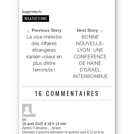
happywheels
RELATED ITEMS
← Previous Story
Next Story →
Le vice-ministre
BONNE
des Affaires
NOUVELLE-
étrangères
LYON : UNE
iranien voleur en
CONFERENCE
plus d’être
DE HAINE
terroriste !
D’ISRAEL
INTERROMPUE
16 COMMENTAIRES
David92
dit :
16 avril 2025 à 18 h 14 min
Après l’Ukraine….Israel.
Demain il pourra déclarer la guerre aux E.U et à la