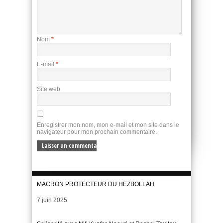
Nom
*
E-mail
*
Site web
Enregistrer mon nom, mon e-mail et mon site dans le
navigateur pour mon prochain commentaire.
MACRON PROTECTEUR DU HEZBOLLAH
Date
7 juin 2025