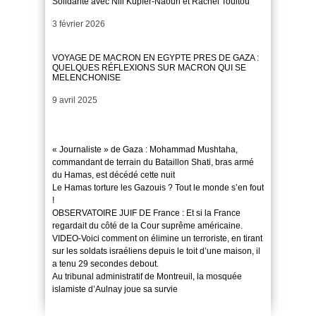
Solidarité avec Nili Kupfer-Naouri et Rachel Touitou
Date
3 février 2026
VOYAGE DE MACRON EN EGYPTE PRES DE GAZA :
QUELQUES RÉFLEXIONS SUR MACRON QUI SE
MELENCHONISE
Date
9 avril 2025
« Journaliste » de Gaza : Mohammad Mushtaha,
commandant de terrain du Bataillon Shati, bras armé
du Hamas, est décédé cette nuit
Le Hamas torture les Gazouis ? Tout le monde s’en fout
!
OBSERVATOIRE JUIF DE France : Et si la France
regardait du côté de la Cour suprême américaine.
VIDEO-Voici comment on élimine un terroriste, en tirant
sur les soldats israéliens depuis le toit d’une maison, il
a tenu 29 secondes debout.
Au tribunal administratif de Montreuil, la mosquée
islamiste d’Aulnay joue sa survie