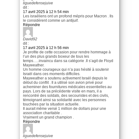
liguedefensejuive
dit :
17 avril 2025 à 12 h 54 min
Les israéliens ont un profond mépris pour Macron . Ils
le considèrent comme un antijuif.
Répondre
David92
dit :
17 avril 2025 à 12 h 56 min
Je profite de cette occasion pour rendre hommage à
l’un des plus grands boxeur de tous les
temps…..invaincu dans sa catégorie .Il s’agit de Floyd
Mayweather.
Un homme courageux qui n’a pas hésité à soutenir
Israël dans ces moments difficiles.
Mayweather a soutenu activement Israël depuis le
début du conflit . Il a utilisé son avion privé pour
acheminer des fournitures médicales essentielles au
pays. Lors de sa précédente visite en mars, il a
rencontré des soldats, des secouristes et des civils,
témoignant ainsi sa solidarité avec les personnes
touchées par la situation actuelle.
Il aurait même versé 1 million de dollars pour une
association charitable .
Vraiment un grand champion .
Répondre
liguedefensejuive