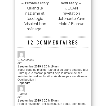
← Previous Story
Next Story →
Quand le
ULCAN
nazisme et
révélation
l’écologie
détonante Yann
faisaient bon
Moix / Blanrue
ménage…
12 COMMENTAIRES
GHChevallot
dit :
1 septembre 2019 à 20 h 19 min
Super coup de bluff de Tsahal et du grand stratège Bibi
. Dire que le Macron pleurait déjà la défaite de ses
amis iraniens et implorait Israël de ne pas tout détruire .
Quel bouffon !
Répondre
Claude
dit :
1 septembre 2019 à 20 h 30 min
l’Iran et hezbollah, ont, sans aucun doute, bien retenu