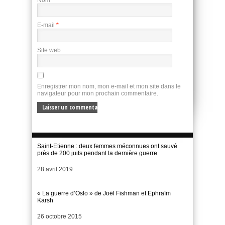
Nom
*
E-mail
*
Site web
Enregistrer mon nom, mon e-mail et mon site dans le
navigateur pour mon prochain commentaire.
Saint-Etienne : deux femmes méconnues ont sauvé
près de 200 juifs pendant la dernière guerre
Date
28 avril 2019
« La guerre d’Oslo » de Joël Fishman et Ephraïm
Karsh
Date
26 octobre 2015