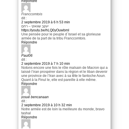
Répondre
Franccomtois
dit :
2 septembre 2019 à 6 h 53 min
יעקב שוואקי – רחם
https://youtu.be/hLQ0yOuwbmI
Une pensée pour le peuple d´Israel et sa glorieuse
armée de la part de la tribu Franccomtois.
Répondre
Paul06
dit :
2 septembre 2019 à 7 h 10 min
Notons encore une fois le rôle malsain de Macron qui a
laissé l’iran prospérer dans la région et le liban devenir
une province de l’Iran avec à sa tête le fantoche Aoun.
Quant à la Finul le, elle est pareille à elle même.
Répondre
josué bencanaan
dit :
2 septembre 2019 à 10 h 32 min
Notre armée est de loin la meilleure du monde, bravo
tashal
Répondre