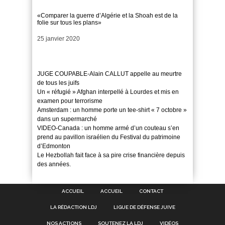
«Comparer la guerre d’Algérie et la Shoah est de la
folie sur tous les plans»
Date
25 janvier 2020
JUGE COUPABLE-Alain CALLUT appelle au meurtre
de tous les juifs
Un « réfugié » Afghan interpellé à Lourdes et mis en
examen pour terrorisme
Amsterdam : un homme porte un tee-shirt « 7 octobre »
dans un supermarché
VIDEO-Canada : un homme armé d’un couteau s’en
prend au pavillon israélien du Festival du patrimoine
d’Edmonton
Le Hezbollah fait face à sa pire crise financière depuis
des années.
ACCUEIL
ACCUEIL
CONTACT
LA RÉDACTION LDJ
LIGUE DE DÉFENSE JUIVE
NOS ACTIONS
SOUTENEZ LA LDJ
VIDÉOS