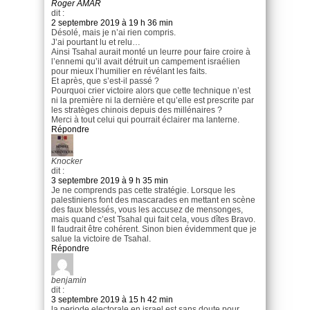
Roger AMAR
dit :
2 septembre 2019 à 19 h 36 min
Désolé, mais je n’ai rien compris.
J’ai pourtant lu et relu…
Ainsi Tsahal aurait monté un leurre pour faire croire à
l’ennemi qu’il avait détruit un campement israélien
pour mieux l’humilier en révélant les faits.
Et après, que s’est-il passé ?
Pourquoi crier victoire alors que cette technique n’est
ni la première ni la dernière et qu’elle est prescrite par
les stratèges chinois depuis des millénaires ?
Merci à tout celui qui pourrait éclairer ma lanterne.
Répondre
Knocker
dit :
3 septembre 2019 à 9 h 35 min
Je ne comprends pas cette stratégie. Lorsque les
palestiniens font des mascarades en mettant en scène
des faux blessés, vous les accusez de mensonges,
mais quand c’est Tsahal qui fait cela, vous dîtes Bravo.
Il faudrait être cohérent. Sinon bien évidemment que je
salue la victoire de Tsahal.
Répondre
benjamin
dit :
3 septembre 2019 à 15 h 42 min
la periode electorale en israel est sans doute pour