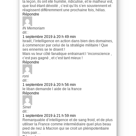
la leçon, ils ont été humilié, ridiculisé, et le malheur est,
que tout étant dévoilé , c’est qu’ils s’en souviennent et
réagissent différemment une prochaine fois, hélas.
Répondre
IN Memoriam
dit :
1 septembre 2019 à 20 h 49 min
Israël, l’intelligence en action dans bien des domaines,
à commencer par celui de la stratégie militaire ! Que
ses ennemis se le disent !
Mais vu leur côté fanatique entrainant l ‘inconscience ,
c’est pas gagné , et c’est tant mieux !
Répondre
roni
dit :
1 septembre 2019 à 20 h 56 min
le liban demande l aide de la france
Répondre
Sinel
dit :
1 septembre 2019 à 21 h 59 min
Remarquable d’intelligence et de sang froid, et de plus
utiliser la France comme intermédiaire quel plus beau
pied de nez à Macron qui se croit un plénipotentiaire
hors pair…