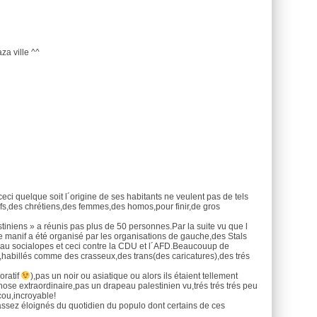
za ville ^^
eci quelque soit l´origine de ses habitants ne veulent pas de tels
uifs,des chrétiens,des femmes,des homos,pour finir,de gros
tiniens » a réunis pas plus de 50 personnes.Par la suite vu que l
 manif a été organisé par les organisations de gauche,des Stals
u´au socialopes et ceci contre la CDU et l´AFD.Beaucouup de
e,habillés comme des crasseux,des trans(des caricatures),des trés
oratif
),pas un noir ou asiatique ou alors ils étaient tellement
hose extraordinaire,pas un drapeau palestinien vu,trés trés trés peu
cou,incroyable!
 assez éloignés du quotidien du populo dont certains de ces