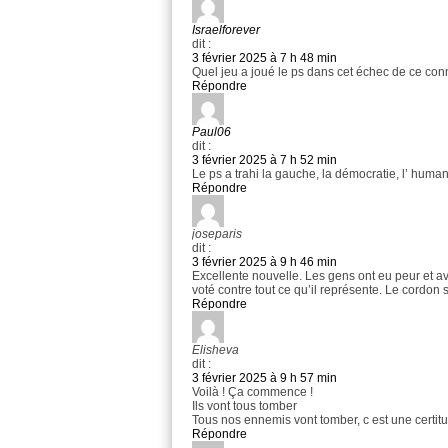
Israelforever
dit :
3 février 2025 à 7 h 48 min
Quel jeu a joué le ps dans cet échec de ce c
Répondre
Paul06
dit :
3 février 2025 à 7 h 52 min
Le ps a trahi la gauche, la démocratie, l’ humani
Répondre
joseparis
dit :
3 février 2025 à 9 h 46 min
Excellente nouvelle. Les gens ont eu peur et ave
voté contre tout ce qu’il représente. Le cordon s
Répondre
Elisheva
dit :
3 février 2025 à 9 h 57 min
Voilà ! Ça commence !
Ils vont tous tomber
Tous nos ennemis vont tomber, c est une cer
Répondre