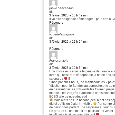
josué bencanaan
dit :
3 février 2025 à 10 h 42 min
Il va etre obliger de déménager !, peut etre a Ga
Répondre
liguedefensejuive
dit :
3 février 2025 à 12 h 54 min
Répondre
Franccomtois
dit :
3 février 2025 à 10 h 54 min
Une chose est certaine,le peuple de France et c
tarés qui attisent la xénophobie,la haine des j
salopards
!!!
Sinon par chez nous,une manif pour les « pales
´élection pour le Bundestag approche,une autre
en passant par les trotskards,les Grünen jusq
monde il est vrai,trés blanc,belle dents blanch
BCBG tête de noeudnoeud
.Mais alors pas un basané(ceci n´est pas péj
dicret qu´ils en étaient invisible
.Par contre c
de personnes portant une serpillere autour du 
En gros ce fut une manif de petits blanc vivant
incultos-satisfait se revendiquent
.