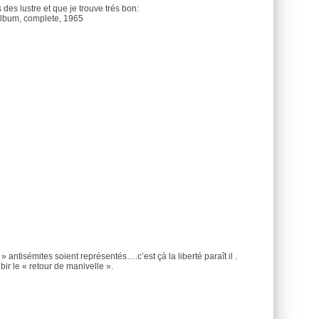
es lustre et que je trouve trés bon:
Album, complete, 1965
 » antisémites soient représentés….c’est çà la liberté paraît il .
ubir le « retour de manivelle ».