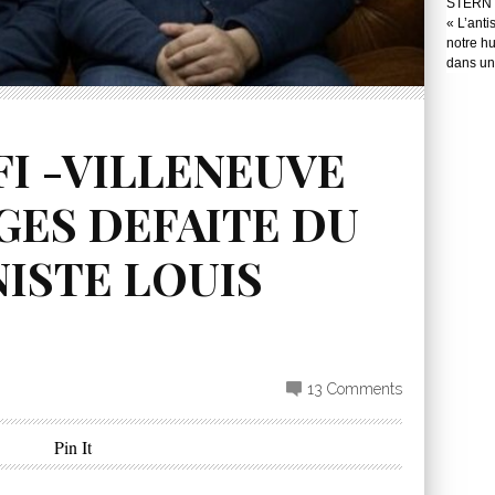
STERN 
« L’anti
notre hu
dans une
FI -VILLENEUVE
GES DEFAITE DU
ISTE LOUIS
13 Comments
Pin It