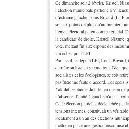
Ce dimanche soir 2 février, Kristell Nia
l’élection municipale partielle à Villene
d’extrême gauche Louis Boyard (La Fran
soit six points de plus qu’au premier tour,
l’enjeu électoral perçu comme crucial. Dè
la candidate de droite, Kristell Niasme, 
vote, mettant fin aux espoirs des Insoumi
Un échec pour LFI
Parti seul, le député LFI, Louis Boyard, 
derrière sa liste au second tour. Bien q
socialistes et les écologistes, se soit reti
pas fusionné faute d’accord. Les social
Yakhlef, septième de liste, en raison de 
L’absence d’unité à gauche n’a pas permis
Cette élection partielle, déclenchée par 
tensions internes, constituait un véritab
localement à un an des élections munici
mettre en place une gestion insoumise et