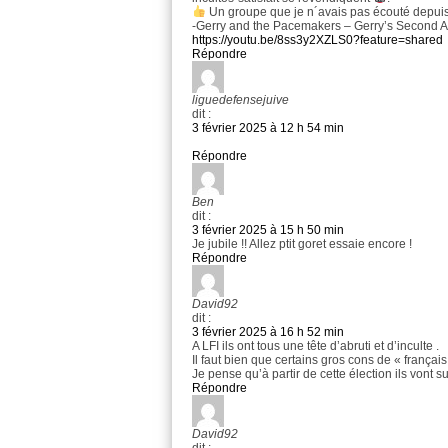
Un groupe que je n´avais pas écouté depuis d
-Gerry and the Pacemakers – Gerry’s Second 
https://youtu.be/8ss3y2XZLS0?feature=shared
Répondre
liguedefensejuive
dit :
3 février 2025 à 12 h 54 min
Répondre
Ben
dit :
3 février 2025 à 15 h 50 min
Je jubile !! Allez ptit goret essaie encore !
Répondre
David92
dit :
3 février 2025 à 16 h 52 min
A LFI ils ont tous une tête d’abruti et d’inculte .
Il faut bien que certains gros cons de « français
Je pense qu’à partir de cette élection ils vont s
Répondre
David92