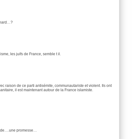
onnard…?
sme, les juifs de France, semble t il.
c raison de ce parti antisémite, communautariste et violent. Ils ont
anitaire, il est maintenant autour de la France islamiste.
titude….une promesse…