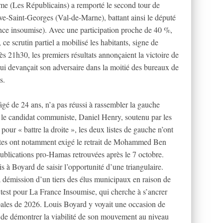
sme (Les Républicains) a remporté le second tour de
uve-Saint-Georges (Val-de-Marne), battant ainsi le député
ce insoumise). Avec une participation proche de 40 %,
 ce scrutin partiel a mobilisé les habitants, signe de
s 21h30, les premiers résultats annonçaient la victoire de
qui devançait son adversaire dans la moitié des bureaux de
s.
âgé de 24 ans, n’a pas réussi à rassembler la gauche
ue le candidat communiste, Daniel Henry, soutenu par les
ré pour « battre la droite », les deux listes de gauche n’ont
istes ont notamment exigé le retrait de Mohammed Ben
publications pro-Hamas retrouvées après le 7 octobre.
 à Boyard de saisir l’opportunité d’une triangulaire.
la démission d’un tiers des élus municipaux en raison de
le test pour La France Insoumise, qui cherche à s’ancrer
pales de 2026. Louis Boyard y voyait une occasion de
 de démontrer la viabilité de son mouvement au niveau