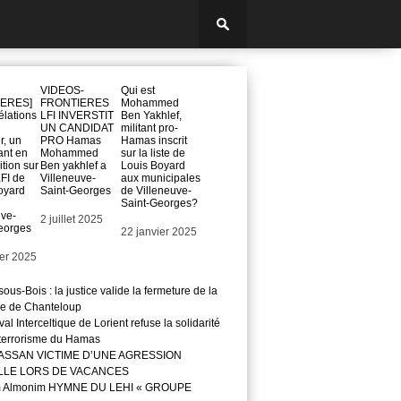
VIDEOS-
Qui est
ERES]
FRONTIERES
Mohammed
élations
LFI INVERSTIT
Ben Yakhlef,
UN CANDIDAT
militant pro-
, un
PRO Hamas
Hamas inscrit
ant en
Mohammed
sur la liste de
tion sur
Ben yakhlef a
Louis Boyard
LFI de
Villeneuve-
aux municipales
oyard
Saint-Georges
de Villeneuve-
Saint-Georges?
uve-
Date
2 juillet 2025
eorges
Date
22 janvier 2025
ier 2025
ous-Bois : la justice valide la fermeture de la
e de Chanteloup
val Interceltique de Lorient refuse la solidarité
 terrorisme du Hamas
ASSAN VICTIME D’UNE AGRESSION
LLE LORS DE VACANCES
m Almonim HYMNE DU LEHI « GROUPE