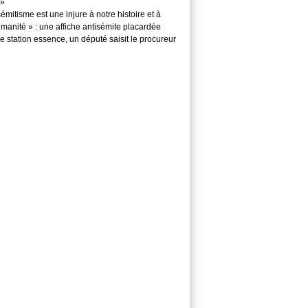
»
sémitisme est une injure à notre histoire et à
manité » : une affiche antisémite placardée
 station essence, un député saisit le procureur