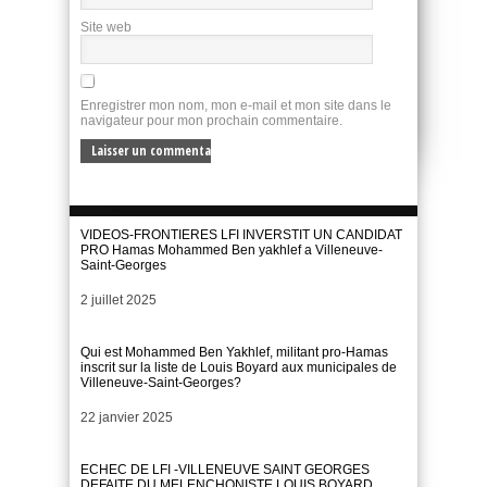
Site web
Enregistrer mon nom, mon e-mail et mon site dans le
navigateur pour mon prochain commentaire.
VIDEOS-FRONTIERES LFI INVERSTIT UN CANDIDAT
PRO Hamas Mohammed Ben yakhlef a Villeneuve-
Saint-Georges
Date
2 juillet 2025
Qui est Mohammed Ben Yakhlef, militant pro-Hamas
inscrit sur la liste de Louis Boyard aux municipales de
Villeneuve-Saint-Georges?
Date
22 janvier 2025
ECHEC DE LFI -VILLENEUVE SAINT GEORGES
DEFAITE DU MELENCHONISTE LOUIS BOYARD