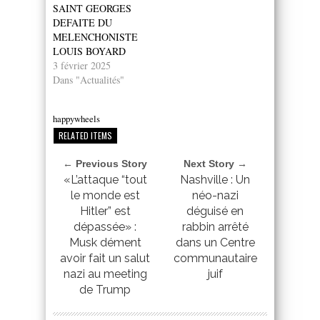
SAINT GEORGES
DEFAITE DU
MELENCHONISTE
LOUIS BOYARD
3 février 2025
Dans "Actualités"
happywheels
RELATED ITEMS
← Previous Story
Next Story →
«L’attaque “tout
Nashville : Un
le monde est
néo-nazi
Hitler” est
déguisé en
dépassée» :
rabbin arrêté
Musk dément
dans un Centre
avoir fait un salut
communautaire
nazi au meeting
juif
de Trump