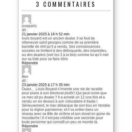
3 COMMENTAIRES
joseparis
dit :
21 janvier 2025 à 16 h 52 min
louis boyard est un ancien dealer. Il se fout de
villeneuve saint georges comme de sa première
barrette de shit qu’il a vendu. Ses connaissances
sociales se limitent à des délinquants, des islamistes,
ou des dealers (voir les 3 à la fois) comme lui qu’il met
sur sa liste pour se faire élire.
Répondre
Ben
dit :
23 janvier 2025 à 17 h 35 min
Ouais… Louis Boyard s’invente une vie de racaille
pour plaire à son électorat plutôt ! Qui peut croire que
ce mec ait pu dealer ? Il a acheté un 12 une fois et a
vendu un six dessus à son colocataire é basta !
Sérieusement, le mec débarque de son trou en Vendée
pour la région parisienne, et il va entrer dans un
réseau avec sa tête de victime et son duvet en guise de
moustache ! Il n’est pas crédible une seconde pour
toute personne qui connaît un peu ce monde là.
Répondre