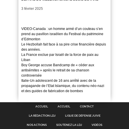
Date
3 février 2025
VIDEO-Canada : un homme armé d’un couteau s’en
prend au pavillon israélien du Festival du patrimoine
d’Edmonton
Le Hezbollah fait face à sa pire crise financière depuis
des années.
La France exclue par Israël de la force de paix au
Liban
Boy George accuse Bandcamp de « céder aux
antisémites » après le retrait de sa chanson
controversée
Italie-Un adolescent de 16 ans arrêté avec de la
propagande de l’Etat Islamique, du contenu néo-nazi
et des guides de fabrication de bombes
ACCUEIL
ACCUEIL
CONTACT
LA RÉDACTION LDJ
LIGUE DE DÉFENSE JUIVE
NOS ACTIONS
SOUTENEZ LA LDJ
VIDÉOS