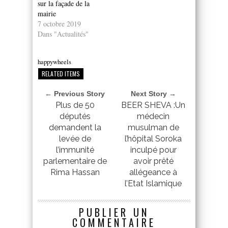
sur la façade de la
mairie
7 octobre 2019
Dans "Actualités"
happywheels
RELATED ITEMS
← Previous Story
Next Story →
Plus de 50
BEER SHEVA :Un
députés
médecin
demandent la
musulman de
levée de
l’hôpital Soroka
l’immunité
inculpé pour
parlementaire de
avoir prêté
Rima Hassan
allégeance à
l’Etat Islamique
PUBLIER UN
COMMENTAIRE