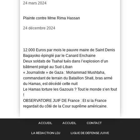
Date
24 mars 2024
Plainte contre Mme Rima Hassan
Date
24 décembre 2024
12.000 Euros par mois le pauvre maire de Saint Denis
Bagayoko épinglé par le Canard Enchaine
Deux soldats de Tsahal tués dans l’explosion d’un
bâtiment piégé au Sud-Liban
« Journaliste » de Gaza : Mohammad Mushtaha,
commandant de terrain du Bataillon Shati, bras armé
du Hamas, est décédé cette nuit
Le Hamas torture les Gazouis ? Tout le monde s’en fout
!
OBSERVATOIRE JUIF DE France : Et si la France
regardait du côté de la Cour suprême américaine.
ACCUEIL
ACCUEIL
CONTACT
LA RÉDACTION LDJ
LIGUE DE DÉFENSE JUIVE