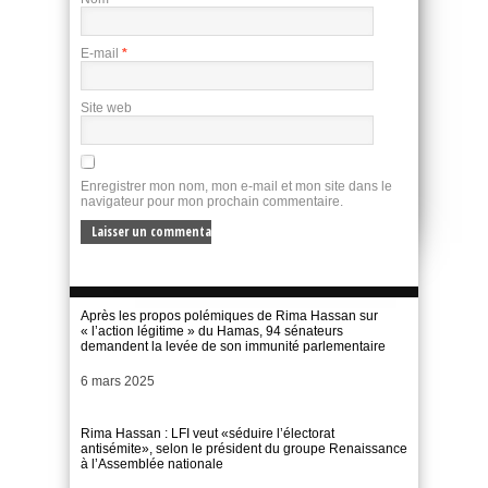
E-mail
*
Site web
Enregistrer mon nom, mon e-mail et mon site dans le
navigateur pour mon prochain commentaire.
Après les propos polémiques de Rima Hassan sur
« l’action légitime » du Hamas, 94 sénateurs
demandent la levée de son immunité parlementaire
Date
6 mars 2025
Rima Hassan : LFI veut «séduire l’électorat
antisémite», selon le président du groupe Renaissance
à l’Assemblée nationale