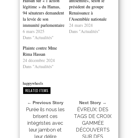
Hassan sur « l’action
antisémite», selon le
légitime » du Hamas,
président du groupe
94 sénateurs demandent
Renaissance à
la levée de son
l’Assemblée nationale
immunité parlementaire
24 mars 2024
6 mars 2025
Dans "Actualités"
Dans "Actualités"
Plainte contre Mme
Rima Hassan
24 décembre 2024
Dans "Actualités"
happywheels
RELATED ITEMS
← Previous Story
Next Story →
Purée ils nous les
ÉVREUX: DES
brisent ces
TAGS DE CROIX
intégristes avec
GAMMÉE
leur jambon et
DÉCOUVERTS
leur délire
SUR DES