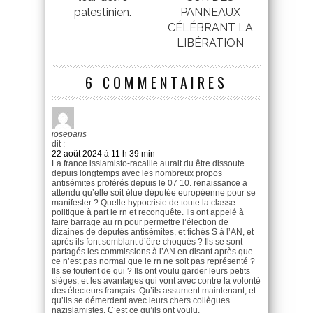
palestinien.
PANNEAUX
CÉLÉBRANT LA
LIBÉRATION
6 COMMENTAIRES
joseparis
dit :
22 août 2024 à 11 h 39 min
La france isslamisto-racaille aurait du être dissoute
depuis longtemps avec les nombreux propos
antisémites proférés depuis le 07 10. renaissance a
attendu qu’elle soit élue députée européenne pour se
manifester ? Quelle hypocrisie de toute la classe
politique à part le rn et reconquête. Ils ont appelé à
faire barrage au rn pour permettre l’élection de
dizaines de députés antisémites, et fichés S à l’AN, et
après ils font semblant d’être choqués ? Ils se sont
partagés les commissions à l’AN en disant après que
ce n’est pas normal que le rn ne soit pas représenté ?
Ils se foutent de qui ? Ils ont voulu garder leurs petits
sièges, et les avantages qui vont avec contre la volonté
des électeurs français. Qu’ils assument maintenant, et
qu’ils se démerdent avec leurs chers collègues
nazislamistes. C’est ce qu’ils ont voulu.