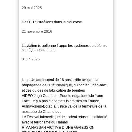
Date
20 mai 2025
Des F-15 israéliens dans le ciel corse
Date
21 novembre 2016
L’aviation israélienne frappe les systèmes de défense
stratégiques iraniens
Date
8 juin 2026
Italie-Un adolescent de 16 ans arrêté avec de la
propagande de l’Etat Islamique, du contenu néo-nazi
et des guides de fabrication de bombes
VIDEO-Jugé Coupable-Pour le négationniste Yann
Lotte il n’y a pas d’attentats islamistes en France.
Aulnay-sous-Bois : la justice valide la fermeture de la
mosquée de Chanteloup
Le Festival Interceltique de Lorient refuse la solidarité
avec le terrorisme du Hamas
RIMA HASSAN VICTIME D’UNE AGRESSION