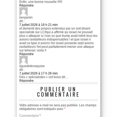
Enfin, une bonne nouvelle !!!!!!
Répondre
benjamin
dit :
7 juillet 2026 à 16 h 21 min
et dementi des propos entendus par un soit disant
specialiste sur LCI!qui a affirmè qu israel ne pouvait
plus s attaquer a l iran vu que trump avait retirè tous les
avions ravitailleurs indispensables ! et que israel n
avait ce type d avions !!or israel possede sept avions
ravitailleurs !!et peut parfaitement mener une attaque
sur teheran :voila !!
Répondre
liguedefensejuive
dit :
7 juillet 2026 à 17 h 26 min
Des « spécialistes » ont bous dit…
Répondre
PUBLIER UN
COMMENTAIRE
Votre adresse e-mail ne sera pas publiée.
Les champs
obligatoires sont indiqués avec
*
Commentaire
*