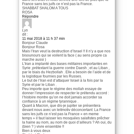
France sans les juifs ce n’est pas la France.
SHABBAT SHALOM A TOUS
ROSA
Répondre
Lys
dit :
11 mai 2018 à 11 h 37 min
Bonjour Claude
Bonjour Rosa
Mais l’Iran veut la destruction d’Israel !! Il n’y a que nos
bisounours qui se voilent la face ( au sens propre ca
marche aussi )
L’Iran a implanté des bases militaires importantes en
Syrie ,prétextant la guerre contre Daesh ; et au Liban ,
par le biais du Hezbollah . Elle a besoin de l’aide et de
la logistique fournies par les Russes.
Le but de l’Iran est d’attaquer Israel à la fois par la
Syrie et par le Liban .
Peu importe que le régime des mollah essaye de
donner l’impression de respecter le prétendu accord :
l’histoire montre qu’on ne doit jamais accorder sa
confiance à un régime tyrannique .
Quant à Macron, que dis-je jupiter se présentera
devant nous avec un leitmotiv déconcertant: La France
sans les juifs ce n’est pas la France « en meme
temps » il faut laisser les mosquées salafistes prêcher
la haine au nom, au nom de quoi d’ailleurs ? Ah oui, du
(bien ? ) vivre ensemble !!
Bien à vous deux