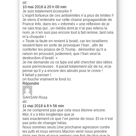
dit :
10 mai 2018 à 20 h 00 min
Je suis totalement écoeurée !!
L’esprit tortueux de ces antisémites n’a plus de limites !!
Je viens d’entendre sur cette chaine propagandiste de
France Info, dans les « informés » une réflexion de je
ne sais trop qui , un média dont je n’ai pas retenu le
nom, je n’en suis pas encore tout à fait remise, tant cela
m’a choquée !
« Toute la faute en revient à Israël, car les israéliens
veulent faire en sorte de provoquer l’Iran , afin de
conforter les propos de D.Trump , démontrer qu’il a
raison en prouvant, justement, que l’Iran veut la
destruction d’Israël »
Je me demande où ce type est allé chercher des idées
aussi pernicieuses : Il parait totalement sûr de lui, et je
pense qu’il y a encore des abrutis pour le croire !
Il fallait y penser !
on touche vraiment le fond ici.
Répondre
SAHSAN Rosa
dit :
11 mai 2018 à 8 h 56 min
Je ne comprend pas que cela vous étonne encore.
Moi, il y a très longtemps que je
sais exactement ce que l’on pense de nous. Et ce n’est
pas près de changer hélas.
Nous sommes seuls.Une prochaine agression contre
les juifs et nous verrons Macron venir nous prendre
dans ses bras et nous serinez une fois de plus que la