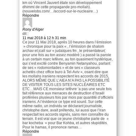
km où Vincent Jauvert étale son développement
dhimmi de cette propagande pro-mollah).
(nouvelobs.com/…/accord-sur-le-nucleaire…)
Répondre
Rony d'Alger
dit :
11 mai 2018 à 12 h 31 min
Ce jour 11 Mai 2018, après 10 heures dans l’émission
» chronique pour la paix « , l’émission de shalom
archav et jcall sur « judaïques fm , le présentateur(
pour une fois au ton assez modéré ) a passé la parole
à un certain marc lefèvre, au ton quasiment hystérique,
qui s’est excité contre Benyamin Netanyahou, parlant
de ses « rodomontades » et de ses « classeurs
achetés chez office buro à Tel-Aviv », osant dire que
les mollahs iraniens respectent les accords de 2015,
ALORS MÊME QUE L’AIEA N’A PAS LA POSSIBILITÉ
DE VISITER TOUS LES SITES NUCLÉAIRES ETC
ETC…MAIS CE monsieur lefèvre ‘a pas une seule fois
fait référence aux menaces de destruction d’Israël
proférées plusieurs fois par mois par quantité d’officiels
iraniens. A l’évidence ce type est sourd. Sur cette
même radio, un individu se déclarant journaliste,
christophe dare, avait prétendu, lui aussi que l’iran
respectait les accords signés, sans rien connaître du
terrain. Il est vrai que ce jeune christophe parle de »
bar kocheba » pour Bar Kohba, et autres stupidités.
Pour le hamas, il prononce ramas…
Répondre