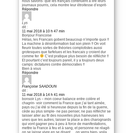
nous savons- que les français continuent à lire leurs
journaux pourris, cela montre leur étroitesse d’esprit-
Répondre
Lys
dit :
11 mai 2018 à 10 h 47 min
Bonjour Francoise
Hélas, les Francais gobent beaucoup n’importe quoi !!
La machine à désinformation bat son plein !! On voit
fleurir toutes sortes de théories complotistes aussi
grotesques que farfelues et les francais y croient dur
comme fer
C’est pratique plus besoin de réfléchir !!
Et pourtant c’est toujours pareil, il y a toujours deux
camps: dictatures contre démocraties !!
Bien à vous
Répondre
Françoise SAADOUN
dit :
11 mai 2018 à 14 h 41 min
bonsoir Lys – mon coeur balance entre colère et
chagrin- voir comment la France que j’ai tant aimée,
pays ou j’ai été si heureuse depuis la fin de la guerre,
cède au plus simple- ne pas penser, ne pas réfléchir se
laisser aller au fil des nouvelles plus haineuses les
unes que les autres, laisser la place a des charognards
qui vont gagner peu à peu à force de manifestations,
mettre la France à feu et à sang, et personne ne réagit-
on se laisse vivre en se disant ….on verra bien- voila