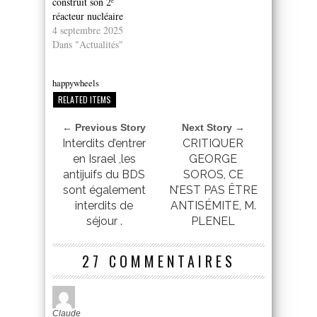
construit son 2ᵉ
réacteur nucléaire
4 septembre 2025
Dans "Actualités"
happywheels
RELATED ITEMS
← Previous Story
Next Story →
Interdits d’entrer
CRITIQUER
en Israel ,les
GEORGE
antijuifs du BDS
SOROS, CE
sont également
N’EST PAS ÊTRE
interdits de
ANTISÉMITE, M.
séjour .
PLENEL
27 COMMENTAIRES
Claude