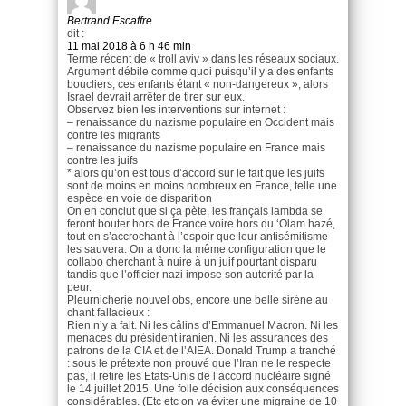
Bertrand Escaffre
dit :
11 mai 2018 à 6 h 46 min
Terme récent de « troll aviv » dans les réseaux sociaux.
Argument débile comme quoi puisqu’il y a des enfants
boucliers, ces enfants étant « non-dangereux », alors
Israel devrait arrêter de tirer sur eux.
Observez bien les interventions sur internet :
– renaissance du nazisme populaire en Occident mais
contre les migrants
– renaissance du nazisme populaire en France mais
contre les juifs
* alors qu’on est tous d’accord sur le fait que les juifs
sont de moins en moins nombreux en France, telle une
espèce en voie de disparition
On en conclut que si ça pète, les français lambda se
feront bouter hors de France voire hors du ‘Olam hazé,
tout en s’accrochant à l’espoir que leur antisémitisme
les sauvera. On a donc la même configuration que le
collabo cherchant à nuire à un juif pourtant disparu
tandis que l’officier nazi impose son autorité par la
peur.
Pleurnicherie nouvel obs, encore une belle sirène au
chant fallacieux :
Rien n’y a fait. Ni les câlins d’Emmanuel Macron. Ni les
menaces du président iranien. Ni les assurances des
patrons de la CIA et de l’AIEA. Donald Trump a tranché
: sous le prétexte non prouvé que l’Iran ne le respecte
pas, il retire les Etats-Unis de l’accord nucléaire signé
le 14 juillet 2015. Une folle décision aux conséquences
considérables. (Etc etc on va éviter une migraine de 10