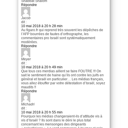
Shabbat Shalom
Répondre
Jacob
dit :
10 mai 2018 à 20 h 28 min
Au figaro.fr qui reprend très souvent les dépêches de
l’AFP bourrées de fautes d’orthographe, les
commentaires pro Israël sont systématiquement
modérées.
Répondre
Meyer
dit :
10 mai 2018 à 20 h 49 min
Que tous ces merdias aillent se faire FOUTRE !!! On
sait le sentiment de haine qu’ils ont contre les juifs en
général et Israël en particulier… Les médias français,
vous allez étouffer par votre détestation d’Israël, soyez
maudits !!
Répondre
Michadri
dit :
10 mai 2018 à 20 h 55 min
Pourquoi les médias changeraient-ils d’attitude vis à
vis d’Israël ? Ils sont dans le déni le plus total
concernant les mensonges des dirigeants