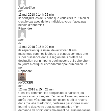
AmiedeSion
dit :
11 mai 2018 à 14 h 52 min
Ils sont juifs les deux cons que vous citez ? Et bien si
c’est le cas avec de tels individus, vous n’avez pas
besoin d’ennemis !
Répondre
roni
dit :
11 mai 2018 à 15 h 00 min
ils esperaient que israel devait vivre 50 ans.
mais nous sommes toujours la et nous sommes une
super puissance dans la region mais prefere sa
destruction par nimporte quel moyens et ils cherchent
toujours a critiquer et condamner pour un oui ou un
non.
Répondre
KNOCKER
dit :
12 mai 2018 à 15 h 23 min
C’est fou comment les français nous haïssent, du
moins certains français. J’en ai fait l’amer expérience,
après avoir vécu quelque temps en Israël et revenu
dans ma ville d’adoption, certaines personnes m’ont
tourné le dos, voire deux commerçantes m’ont
demandé de sortir tout simplement de leurs magasins.