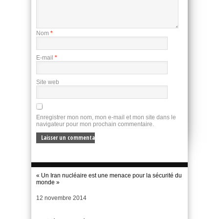
Nom
*
E-mail
*
Site web
Enregistrer mon nom, mon e-mail et mon site dans le
navigateur pour mon prochain commentaire.
« Un Iran nucléaire est une menace pour la sécurité du
monde »
Date
12 novembre 2014