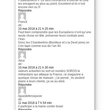
« palestiniens ». Le vent commence à tourner et cela
les enragent au plus au point. Excellent et ils n’ont
encore rien vu.!!!
Répondre
Franck
dit :
10 mai 2018 à 21 h 25 min
Faut bien comprendre que les Européens n’ont qu’une
seule chose en tête :préserver leurs contrats avec
l’Iran.
Donc les Chamberlins (Boniface et s la Devil pine) on
s’en tape comme eux de l’an 40.
Répondre
Alice
dit :
10 mai 2018 à 21 h 30 min
valeurs actuelles lui sort un numéro SOROS le
milliardaire qui attaque la France, ce magazine a
quelque chose de malsain , j’ai pensé , ils veulent
plaire à leurs clients, ça va au-delà
Répondre
liguedefensejuive
dit :
11 mai 2018 à 7 h 54 min
il participe a la haine contre Israel
Répondre