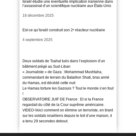
Israël étudie une éventuelle implication iranienne dans
l’assassinat d’un scientifique nucléaire aux États-Unis
Date
18 décembre 2025
Est-ce qu’Israël construit son 2ᵉ réacteur nucléaire
Date
4 septembre 2025
Deux soldats de Tsahal tués dans l’explosion d’un
bâtiment piégé au Sud-Liban
« Journaliste » de Gaza : Mohammad Mushtaha,
commandant de terrain du Bataillon Shati, bras armé
du Hamas, est décédé cette nuit
Le Hamas torture les Gazouis ? Tout le monde s’en fout
!
OBSERVATOIRE JUIF DE France : Et si la France
regardait du côté de la Cour suprême américaine.
VIDEO-Voici comment on élimine un terroriste, en tirant
sur les soldats israéliens depuis le toit d’une maison, il
a tenu 29 secondes debout.