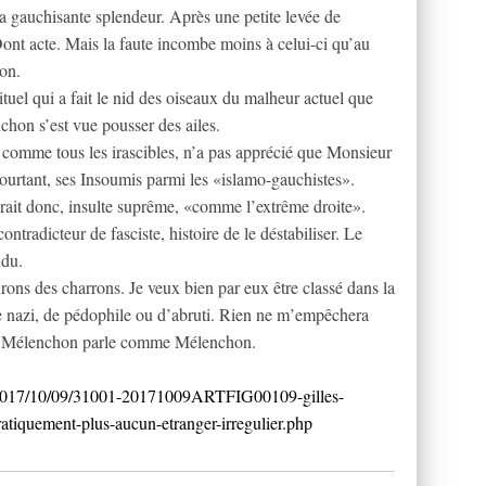
sa gauchisante splendeur. Après une petite levée de
. Dont acte. Mais la faute incombe moins à celui-ci qu’au
ion.
tuel qui a fait le nid des oiseaux du malheur actuel que
hon s’est vue pousser des ailes.
e comme tous les irascibles, n’a pas apprécié que Monsieur
pourtant, ses Insoumis parmi les «islamo-gauchistes».
erait donc, insulte suprême, «comme l’extrême droite».
 contradicteur de fasciste, histoire de le déstabiliser. Le
ndu.
urons des charrons. Je veux bien par eux être classé dans la
 de nazi, de pédophile ou d’abruti. Rien ne m’empêchera
r Mélenchon parle comme Mélenchon.
que/2017/10/09/31001-20171009ARTFIG00109-gilles-
atiquement-plus-aucun-etranger-irregulier.php