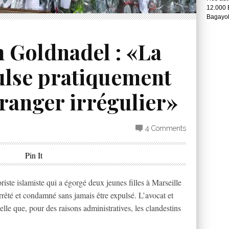
12.000 
Bagayok
m Goldnadel : «La
ulse pratiquement
ranger irrégulier»
4 Comments
Pin It
slamiste qui a égorgé deux jeunes filles à Marseille
 arrêté et condamné sans jamais être expulsé. L’avocat et
lle que, pour des raisons administratives, les clandestins