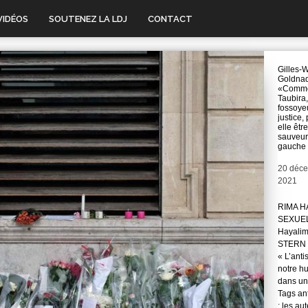
VIDÉOS
SOUTENEZ LA LDJ
CONTACT
Gilles-W
Goldnad
«Comm
Taubira,
fossoye
justice, 
elle être
sauveur
gauche
Date
20 déc
2021
RIMA H
SEXUE
Hayali
STERN 
« L’anti
notre hu
dans une
Tags ant
: les au