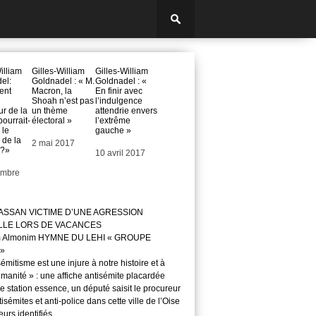
illiam
Gilles-William
Gilles-William
el:
Goldnadel : « M.
Goldnadel : «
ent
Macron, la
En finir avec
Shoah n’est pas
l’indulgence
ur de la
un thème
attendrie envers
pourrait-
électoral »
l’extrême
 le
gauche »
 de la
Date
2 mai 2017
 ?»
Date
10 avril 2017
embre
ASSAN VICTIME D’UNE AGRESSION
LLE LORS DE VACANCES
m Almonim HYMNE DU LEHI « GROUPE
»
sémitisme est une injure à notre histoire et à
manité » : une affiche antisémite placardée
 station essence, un député saisit le procureur
isémites et anti-police dans cette ville de l’Oise
teurs identifiés