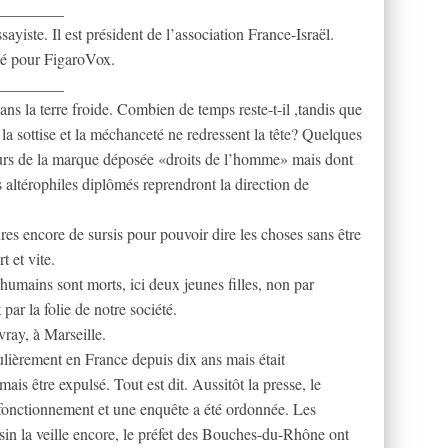
________
ayiste. Il est président de l’association France-Israël.
ité pour FigaroVox.
________
s la terre froide. Combien de temps reste-t-il ,tandis que
a sottise et la méchanceté ne redressent la tête? Quelques
seurs de la marque déposée «droits de l’homme» mais dont
es altérophiles diplômés reprendront la direction de
es encore de sursis pour pouvoir dire les choses sans être
t et vite.
humains sont morts, ici deux jeunes filles, non par
par la folie de notre société.
ray, à Marseille.
gulièrement en France depuis dix ans mais était
is être expulsé. Tout est dit. Aussitôt la presse, le
sfonctionnement et une enquête a été ordonnée. Les
ssin la veille encore, le préfet des Bouches-du-Rhône ont