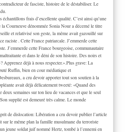
 contradicteur de fasciste, histoire de le déstabiliser. Le
ndu.
échantillons frais d’excellente qualité. C’est ainsi qu’une
e la Courneuve dénommée Sonia Nour a décerné le titre
eille et relativisé son geste, la même avait gazouillé sur
ce raciste . Cette France patriarcale. J’emmerde cette
ste. J’emmerde cette France bourgeoise, communautaire
ltraitante et dans le déni de son histoire. Des noirs et
»? Apprenez déjà à nous respecter.».Plus grave: La
uté Ruffin, bien en cour médiatique et
bureaux, a cru devoir apporter tout son soutien à la
pléante avait déjà délicatement tweeté: «Quand des
our deux semaines sur ton lieu de vacances et que le seul
». Son supplié est demeuré très calme. Le monde
it de dislocation: Libération a cru devoir publier l’article
it sur le même plan la famille musulmane du terroriste
’un jeune soldat juif nommé Hertz, tombé à l’ennemi en