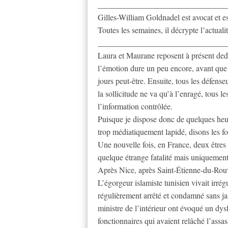
________________________________
Gilles-William Goldnadel est avocat et ess
Toutes les semaines, il décrypte l’actual
________________________________
Laura et Maurane reposent à présent dedan
l’émotion dure un peu encore, avant que l
jours peut-être. Ensuite, tous les défen
la sollicitude ne va qu’à l’enragé, tous l
l’information contrôlée.
Puisque je dispose donc de quelques heur
trop médiatiquement lapidé, disons les for
Une nouvelle fois, en France, deux êtres 
quelque étrange fatalité mais uniquement 
Après Nice, après Saint-Étienne-du-Rouv
L’égorgeur islamiste tunisien vivait irré
régulièrement arrêté et condamné sans jama
ministre de l’intérieur ont évoqué un dy
fonctionnaires qui avaient relâché l’assa