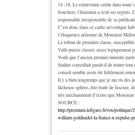
14 -18. Le relativisme crétin dans toute 
boucliers, l’historien a écrit ses regrets
responsable irresponsable de sa publicat
C’est donc dans ce cadre névrotique habi
l’éloquence aérienne de Monsieur Mélenc
Le tribun de première classe, susceptibl
Valls puisse classer, assez logiquement 
Voilà que l’ancien premier ministre parl
Staline conseillait paraît-il de traiter tout
conseil semble avoir été fidèlement ente
Il y a bien longtemps que je me ris des j
fâcheuse sphère, être traité de fasciste,
très méchamment d’écrire que Monsieu
SOURCE :
http://premium.lefigaro.fr/vox/politi
william-goldnadel-la-france-n-expulse-pr