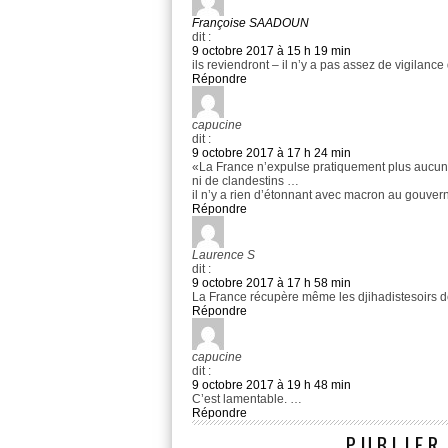
Françoise SAADOUN
dit :
9 octobre 2017 à 15 h 19 min
ils reviendront – il n’y a pas assez de vigilance 
Répondre
capucine
dit :
9 octobre 2017 à 17 h 24 min
«La France n’expulse pratiquement plus aucun 
ni de clandestins …
il n’y a rien d’étonnant avec macron au gouve
Répondre
Laurence S
dit :
9 octobre 2017 à 17 h 58 min
La France récupère même les djihadistesoirs de 
Répondre
capucine
dit :
9 octobre 2017 à 19 h 48 min
C’est lamentable. …
Répondre
PUBLIER