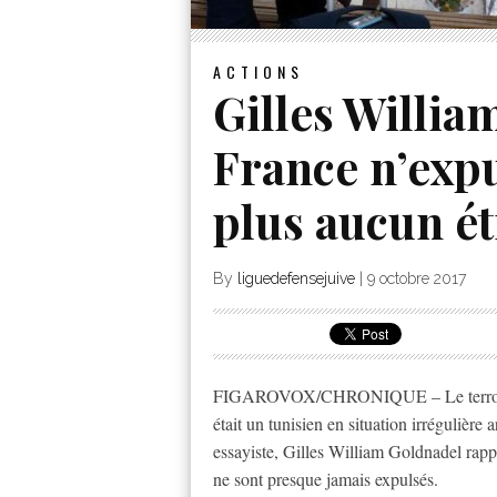
ACTIONS
Gilles Willia
France n’exp
plus aucun ét
By
liguedefensejuive
|
9 octobre 2017
FIGAROVOX/CHRONIQUE – Le terroriste i
était un tunisien en situation irrégulière
essayiste, Gilles William Goldnadel rappe
ne sont presque jamais expulsés.