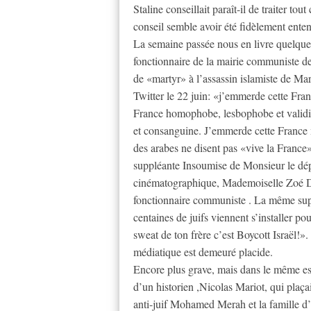
Staline conseillait paraît-il de traiter tout
conseil semble avoir été fidèlement ente
La semaine passée nous en livre quelques 
fonctionnaire de la mairie communiste d
de «martyr» à l’assassin islamiste de Mars
Twitter le 22 juin: «j’emmerde cette Fran
France homophobe, lesbophobe et validi
et consanguine. J’emmerde cette France ma
des arabes ne disent pas «vive la France
suppléante Insoumise de Monsieur le dép
cinématographique, Mademoiselle Zoé Des
fonctionnaire communiste . La même sup
centaines de juifs viennent s’installer p
sweat de ton frère c’est Boycott Israël!
médiatique est demeuré placide.
Encore plus grave, mais dans le même espr
d’un historien ,Nicolas Mariot, qui plaça
anti-juif Mohamed Merah et la famille d