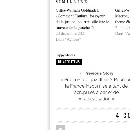
SIMILAIRE
Gilles-William Goldnadel:
Gilles-W
«Comment Taubira, fossoyeur
Macron, 
de la justice, pourrait-elle être le
thème éle
sauveur de la gauche ?»
2 mai 20
20 décembre 2021
Dans "Ac
Dans "Actions"
happywheels
RELATED ITEMS
← Previous Story
« Pudeurs de gazelle » ? Pourqu
la France Insoumise a tant de
scrupules à parler de
« radicalisation »
4 C