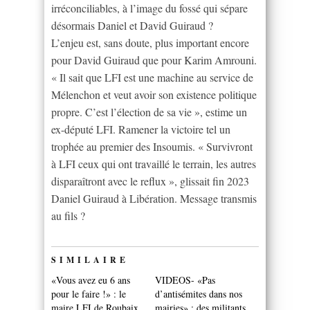
irréconciliables, à l’image du fossé qui sépare
désormais Daniel et David Guiraud ?
L’enjeu est, sans doute, plus important encore
pour David Guiraud que pour Karim Amrouni.
« Il sait que LFI est une machine au service de
Mélenchon et veut avoir son existence politique
propre. C’est l’élection de sa vie », estime un
ex-député LFI. Ramener la victoire tel un
trophée au premier des Insoumis. « Survivront
à LFI ceux qui ont travaillé le terrain, les autres
disparaîtront avec le reflux », glissait fin 2023
Daniel Guiraud à Libération. Message transmis
au fils ?
SIMILAIRE
«Vous avez eu 6 ans
VIDEOS- «Pas
pour le faire !» : le
d’antisémites dans nos
maire LFI de Roubaix,
mairies» : des militants