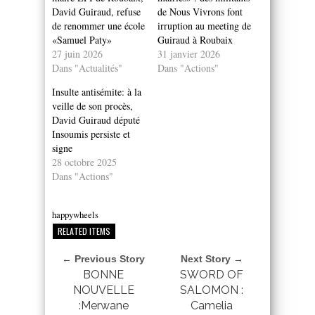
David Guiraud, refuse
de Nous Vivrons font
de renommer une école
irruption au meeting de
«Samuel Paty»
Guiraud à Roubaix
27 juin 2026
31 janvier 2026
Dans "Actualités"
Dans "Actions"
Insulte antisémite: à la
veille de son procès,
David Guiraud député
Insoumis persiste et
signe
28 octobre 2025
Dans "Actions"
happywheels
RELATED ITEMS
← Previous Story
Next Story →
BONNE
SWORD OF
NOUVELLE
SALOMON :
:Merwane
Camelia