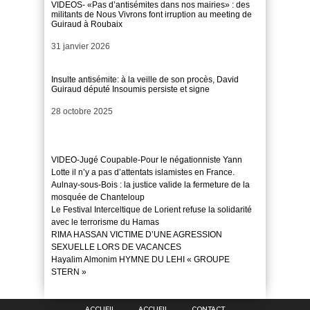
VIDEOS- «Pas d’antisémites dans nos mairies» : des
militants de Nous Vivrons font irruption au meeting de
Guiraud à Roubaix
Date
31 janvier 2026
Insulte antisémite: à la veille de son procès, David
Guiraud député Insoumis persiste et signe
Date
28 octobre 2025
VIDEO-Jugé Coupable-Pour le négationniste Yann
Lotte il n’y a pas d’attentats islamistes en France.
Aulnay-sous-Bois : la justice valide la fermeture de la
mosquée de Chanteloup
Le Festival Interceltique de Lorient refuse la solidarité
avec le terrorisme du Hamas
RIMA HASSAN VICTIME D’UNE AGRESSION
SEXUELLE LORS DE VACANCES
Hayalim Almonim HYMNE DU LEHI « GROUPE
STERN »
ACCUEIL
ACCUEIL
CONTACT