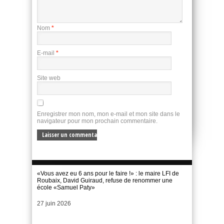
Nom
*
E-mail
*
Site web
Enregistrer mon nom, mon e-mail et mon site dans le
navigateur pour mon prochain commentaire.
«Vous avez eu 6 ans pour le faire !» : le maire LFI de
Roubaix, David Guiraud, refuse de renommer une
école «Samuel Paty»
Date
27 juin 2026