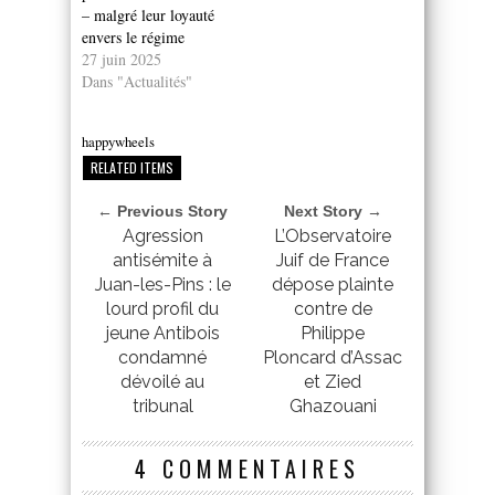
– malgré leur loyauté
envers le régime
27 juin 2025
Dans "Actualités"
happywheels
RELATED ITEMS
← Previous Story
Next Story →
Agression
L’Observatoire
antisémite à
Juif de France
Juan-les-Pins : le
dépose plainte
lourd profil du
contre de
jeune Antibois
Philippe
condamné
Ploncard d’Assac
dévoilé au
et Zied
tribunal
Ghazouani
4 COMMENTAIRES