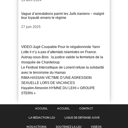
Vague d’arrestations parmi les Juifs iraniens – malgré
leur loyauté envers le régime
Date
27 juin 2025
VIDEO-Jugé Coupable-Pour le négationniste Yann
Lotte il n’y a pas d’attentats islamistes en France.
Aulnay-sous-Bois : la justice valide la fermeture de la
mosquée de Chanteloup
Le Festival Interceltique de Lorient refuse la solidarité
avec le terrorisme du Hamas
RIMA HASSAN VICTIME D’UNE AGRESSION
SEXUELLE LORS DE VACANCES
Hayalim Almonim HYMNE DU LEHI « GROUPE
STERN »
ACCUEIL
ACCUEIL
CONTACT
LA RÉDACTION LDJ
LIGUE DE DÉFENSE JUIVE
NOS ACTIONS
SOUTENEZ LA LDJ
VIDÉOS