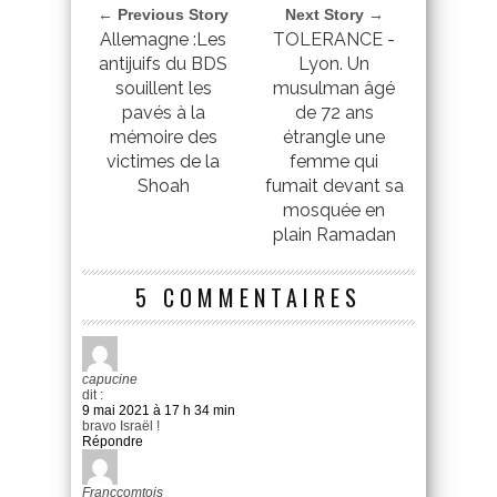
← Previous Story
Next Story →
Allemagne :Les
TOLERANCE -
antijuifs du BDS
Lyon. Un
souillent les
musulman âgé
pavés à la
de 72 ans
mémoire des
étrangle une
victimes de la
femme qui
Shoah
fumait devant sa
mosquée en
plain Ramadan
5 COMMENTAIRES
capucine
dit :
9 mai 2021 à 17 h 34 min
bravo Israël !
Répondre
Franccomtois