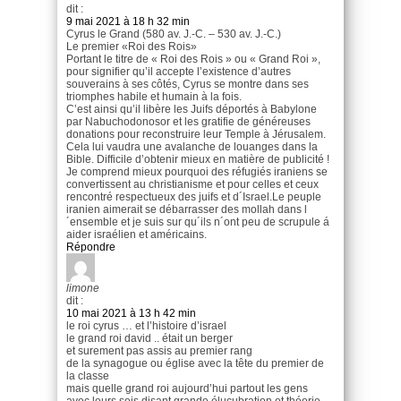
dit :
9 mai 2021 à 18 h 32 min
Cyrus le Grand (580 av. J.-C. – 530 av. J.-C.)
Le premier «Roi des Rois»
Portant le titre de « Roi des Rois » ou « Grand Roi »,
pour signifier qu’il accepte l’existence d’autres
souverains à ses côtés, Cyrus se montre dans ses
triomphes habile et humain à la fois.
C’est ainsi qu’il libère les Juifs déportés à Babylone
par Nabuchodonosor et les gratifie de généreuses
donations pour reconstruire leur Temple à Jérusalem.
Cela lui vaudra une avalanche de louanges dans la
Bible. Difficile d’obtenir mieux en matière de publicité !
Je comprend mieux pourquoi des réfugiés iraniens se
convertissent au christianisme et pour celles et ceux
rencontré respectueux des juifs et d´Israel.Le peuple
iranien aimerait se débarrasser des mollah dans l
´ensemble et je suis sur qu´ils n´ont peu de scrupule á
aider israélien et américains.
Répondre
limone
dit :
10 mai 2021 à 13 h 42 min
le roi cyrus … et l’histoire d’israel
le grand roi david .. était un berger
et surement pas assis au premier rang
de la synagogue ou église avec la tête du premier de
la classe
mais quelle grand roi aujourd’hui partout les gens
avec leurs sois disant grande élucubration et théorie