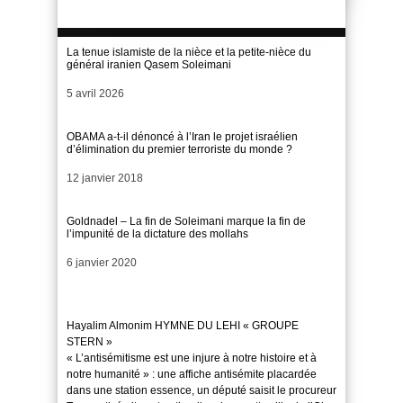
La tenue islamiste de la nièce et la petite-nièce du
général iranien Qasem Soleimani
Date
5 avril 2026
OBAMA a-t-il dénoncé à l’Iran le projet israélien
d’élimination du premier terroriste du monde ?
Date
12 janvier 2018
Goldnadel – La fin de Soleimani marque la fin de
l’impunité de la dictature des mollahs
Date
6 janvier 2020
Hayalim Almonim HYMNE DU LEHI « GROUPE
STERN »
« L’antisémitisme est une injure à notre histoire et à
notre humanité » : une affiche antisémite placardée
dans une station essence, un député saisit le procureur