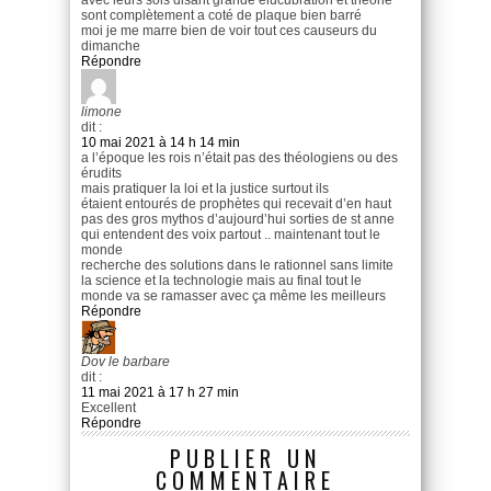
sont complètement a coté de plaque bien barré
moi je me marre bien de voir tout ces causeurs du
dimanche
Répondre
limone
dit :
10 mai 2021 à 14 h 14 min
a l’époque les rois n’était pas des théologiens ou des
érudits
mais pratiquer la loi et la justice surtout ils
étaient entourés de prophètes qui recevait d’en haut
pas des gros mythos d’aujourd’hui sorties de st anne
qui entendent des voix partout .. maintenant tout le
monde
recherche des solutions dans le rationnel sans limite
la science et la technologie mais au final tout le
monde va se ramasser avec ça même les meilleurs
Répondre
Dov le barbare
dit :
11 mai 2021 à 17 h 27 min
Excellent
Répondre
PUBLIER UN
COMMENTAIRE