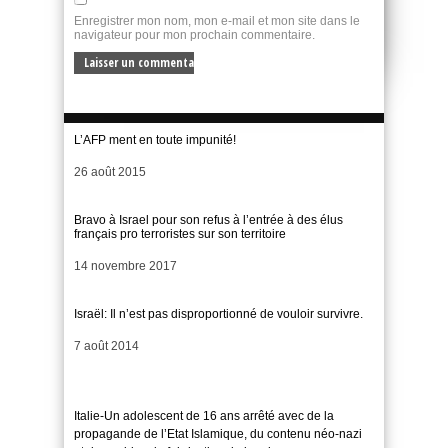
Enregistrer mon nom, mon e-mail et mon site dans le
navigateur pour mon prochain commentaire.
L’AFP ment en toute impunité!
Date
26 août 2015
Bravo à Israel pour son refus à l’entrée à des élus
français pro terroristes sur son territoire
Date
14 novembre 2017
Israël: Il n’est pas disproportionné de vouloir survivre.
Date
7 août 2014
Italie-Un adolescent de 16 ans arrêté avec de la
propagande de l’Etat Islamique, du contenu néo-nazi