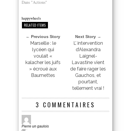
Dans "Actions"
happywheels
RELATED ITEMS
← Previous Story
Next Story →
Marseille : le
L’ intervention
lycéen qui
d’Alexandra
voulait «
Laignel-
kalacher les juifs
Lavastine vient
» écroué aux
de faire rager les
Baumettes
Gauchos, et
pourtant,
tellement vrai !
3 COMMENTAIRES
Pierre un gaulois
dit :