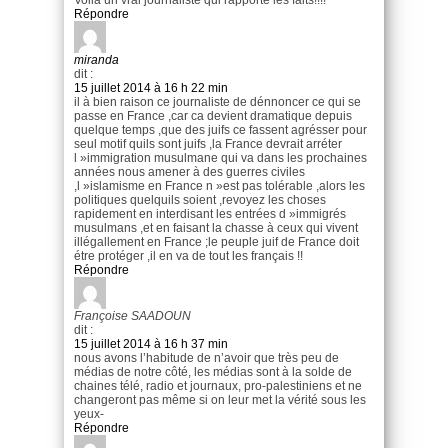
Répondre
miranda
dit :
15 juillet 2014 à 16 h 22 min
il à bien raison ce journaliste de dénnoncer ce qui se
passe en France ,car ca devient dramatique depuis
quelque temps ,que des juifs ce fassent agrésser pour
seul motif quils sont juifs ,la France devrait arréter
l »immigration musulmane qui va dans les prochaines
années nous amener à des guerres civiles
,l »islamisme en France n »est pas tolérable ,alors les
politiques quelquils soient ,revoyez les choses
rapidement en interdisant les entrées d »immigrés
musulmans ,et en faisant la chasse à ceux qui vivent
illégallement en France ;le peuple juif de France doit
étre protéger ,il en va de tout les français !!
Répondre
Françoise SAADOUN
dit :
15 juillet 2014 à 16 h 37 min
nous avons l’habitude de n’avoir que très peu de
médias de notre côté, les médias sont à la solde de
chaines télé, radio et journaux, pro-palestiniens et ne
changeront pas même si on leur met la vérité sous les
yeux-
Répondre