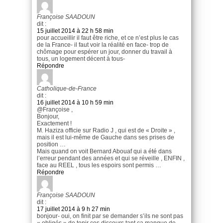
Françoise SAADOUN
dit :
15 juillet 2014 à 22 h 58 min
pour accueillir il faut être riche, et ce n’est plus le cas
de la France- il faut voir la réalité en face- trop de
chômage pour espérer un jour, donner du travail à
tous, un logement décent à tous-
Répondre
Catholique-de-France
dit :
16 juillet 2014 à 10 h 59 min
@Françoise ,
Bonjour,
Exactement !
M. Haziza officie sur Radio J , qui est de « Droite » ,
mais il est lui-même de Gauche dans ses prises de
position …
Mais quand on voit Bernard Abouaf qui a été dans
l’erreur pendant des années et qui se réveille , ENFIN ,
face au REEL , tous les espoirs sont permis …
Répondre
Françoise SAADOUN
dit :
17 juillet 2014 à 9 h 27 min
bonjour- oui, on finit par se demander s’ils ne sont pas
« obligés » de tenir ces discours tant ça manque de