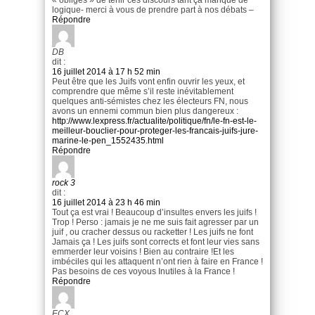
logique- merci à vous de prendre part à nos débats –
Répondre
DB
dit :
16 juillet 2014 à 17 h 52 min
Peut être que les Juifs vont enfin ouvrir les yeux, et
comprendre que même s’il reste inévitablement
quelques anti-sémistes chez les électeurs FN, nous
avons un ennemi commun bien plus dangereux :
http://www.lexpress.fr/actualite/politique/fn/le-fn-est-le-
meilleur-bouclier-pour-proteger-les-francais-juifs-jure-
marine-le-pen_1552435.html
Répondre
rock 3
dit :
16 juillet 2014 à 23 h 46 min
Tout ça est vrai ! Beaucoup d’insultes envers les juifs !
Trop ! Perso : jamais je ne me suis fait agresser par un
juif , ou cracher dessus ou racketter ! Les juifs ne font
Jamais ça ! Les juifs sont corrects et font leur vies sans
emmerder leur voisins ! Bien au contraire !Et les
imbéciles qui les attaquent n’ont rien à faire en France !
Pas besoins de ces voyous Inutiles à la France !
Répondre
ECX