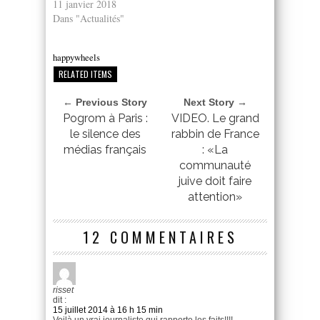
11 janvier 2018
Dans "Actualités"
happywheels
RELATED ITEMS
← Previous Story
Next Story →
Pogrom à Paris :
VIDEO. Le grand
le silence des
rabbin de France
médias français
: «La
communauté
juive doit faire
attention»
12 COMMENTAIRES
risset
dit :
15 juillet 2014 à 16 h 15 min
Voilà un vrai journaliste qui rapporte les faits!!!!