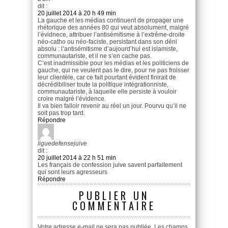
dit :
20 juillet 2014 à 20 h 49 min
La gauche et les médias continuent de propager une
rhétorique des années 80 qui veut absolument, malgré
l’évidnece, attribuer l’antisémitisme à l’extrême-droite
néo-catho ou néo-faciste, persistant dans son déni
absolu : l’antisémitisme d’aujourd’hui est islamiste,
communautariste, et il ne s’en cache pas.
C’est inadmissible pour les médias et les politiciens de
gauche, qui ne veulent pas le dire, pour ne pas froisser
leur clientèle, car ce fait pourtant évident finirait de
décrédibiliser toute la politique intégrationniste,
communautariste, à laquelle elle persiste à vouloir
croire malgré l’évidence.
Il va bien falloir revenir au réel un jour. Pourvu qu’il ne
soit pas trop tard.
Répondre
liguedefensejuive
dit :
20 juillet 2014 à 22 h 51 min
Les français de confession juive savent parfaitement
qui sont leurs agresseurs
Répondre
PUBLIER UN
COMMENTAIRE
Votre adresse e-mail ne sera pas publiée.
Les champs