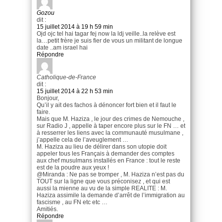
Gozou
dit :
15 juillet 2014 à 19 h 59 min
Ojd ojc tel hai tagar fej now la ldj veille..la relève est
la…petit frère je suis fier de vous un militant de longue
date ..am israel hai
Répondre
Catholique-de-France
dit :
15 juillet 2014 à 22 h 53 min
Bonjour,
Qu’il y ait des fachos à dénoncer fort bien et il faut le
faire.
Mais que M. Haziza , le jour des crimes de Nemouche ,
sur Radio J , appelle à taper encore plus sur le FN … et
à resserrer les liens avec la communauté musulmane ,
j’appelle cela de l’aveuglement …
M. Haziza au lieu de délirer dans son utopie doit
appeler tous les Français à demander des comptes
aux chef musulmans installés en France : tout le reste
est de la poudre aux yeux !
@Miranda : Ne pas se tromper , M. Haziza n’est pas du
TOUT sur la ligne que vous préconisez , et qui est
aussi la mienne au vu de la simple REALITE : M.
Haziza assimile la demande d’arrêt de l’immigration au
fascisme , au FN etc etc …
Amitiés.
Répondre