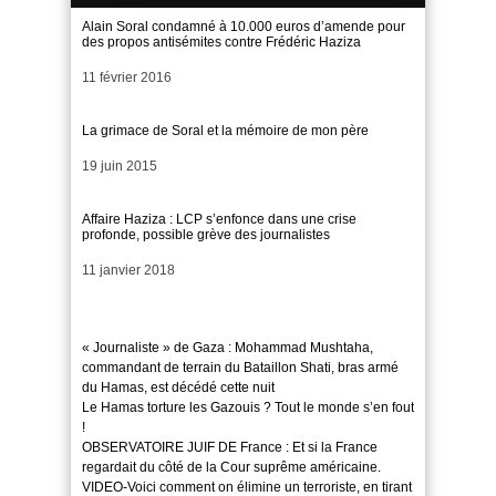
Alain Soral condamné à 10.000 euros d’amende pour
des propos antisémites contre Frédéric Haziza
Date
11 février 2016
La grimace de Soral et la mémoire de mon père
Date
19 juin 2015
Affaire Haziza : LCP s’enfonce dans une crise
profonde, possible grève des journalistes
Date
11 janvier 2018
« Journaliste » de Gaza : Mohammad Mushtaha,
commandant de terrain du Bataillon Shati, bras armé
du Hamas, est décédé cette nuit
Le Hamas torture les Gazouis ? Tout le monde s’en fout
!
OBSERVATOIRE JUIF DE France : Et si la France
regardait du côté de la Cour suprême américaine.
VIDEO-Voici comment on élimine un terroriste, en tirant