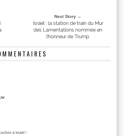
Next Story →
i
Israël : la station de train du Mur
a
des Lamentations nommée en
l’honneur de Trump
OMMENTAIRES
oUw
ochon à Israël !