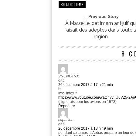
RELATED ITEMS
← Previous Story
À Marseille, cet imam antijuif qu
faisait des adeptes dans toute l
région
8 C
VRCNGTRX
dit :
26 décembre 2017 à 17 h 21 min
hs.
info, intox ?
https://www.youtube.com/watch?v=UuVZ5-2A
(j’ignorais pour les avions en 1973)
Répondre
capucine
dit :
26 décembre 2017 à 18 h 49 min
pendant ce temps là Abbas prépare un tour de c