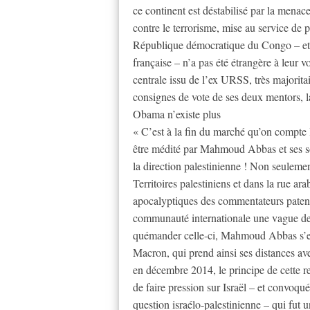
ce continent est déstabilisé par la menace 
contre le terrorisme, mise au service de 
République démocratique du Congo – et 
française – n’a pas été étrangère à leu
centrale issu de l’ex URSS, très majorit
consignes de vote de ses deux mentors, l
Obama n’existe plus
« C’est à la fin du marché qu’on compte l
être médité par Mahmoud Abbas et ses sou
la direction palestinienne ! Non seulemen
Territoires palestiniens et dans la rue a
apocalyptiques des commentateurs patenté
communauté internationale une vague de 
quémander celle-ci, Mahmoud Abbas s’e
Macron, qui prend ainsi ses distances avec
en décembre 2014, le principe de cette re
de faire pression sur Israël – et convoqu
question israélo-palestinienne – qui fut 