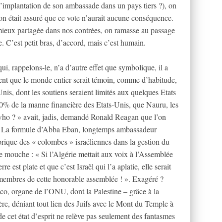
’implantation de son ambassade dans un pays tiers ?), on
’on était assuré que ce vote n’aurait aucune conséquence.
mieux partagée dans nos contrées, on ramasse au passage
e. C’est petit bras, d’accord, mais c’est humain.
i, rappelons-le, n’a d’autre effet que symbolique, il a
ent que le monde entier serait témoin, comme d’habitude,
-Unis, dont les soutiens seraient limités aux quelques Etats
0% de la manne financière des Etats-Unis, que Nauru, les
who ? » avait, jadis, demandé Ronald Reagan que l’on
). La formule d’Abba Eban, longtemps ambassadeur
torique des « colombes » israéliennes dans la gestion du
ire mouche : « Si l’Algérie mettait aux voix à l’Assemblée
re est plate et que c’est Israël qui l’a aplatie, elle serait
 membres de cette honorable assemblée ! ». Exagéré ?
sco, organe de l’ONU, dont la Palestine – grâce à la
re, déniant tout lien des Juifs avec le Mont du Temple à
 cet état d’esprit ne relève pas seulement des fantasmes