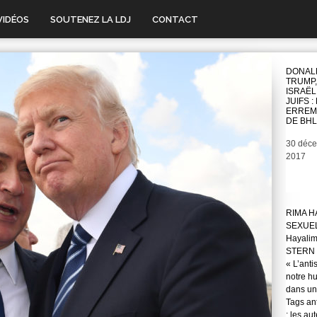
VIDÉOS
SOUTENEZ LA LDJ
CONTACT
DONAL
TRUMP,
ISRAËL
JUIFS :
ERREM
DE BHL
Date
30 déc
2017
RIMA H
SEXUE
Hayali
STERN 
« L’anti
notre hu
dans une
Tags ant
: les au