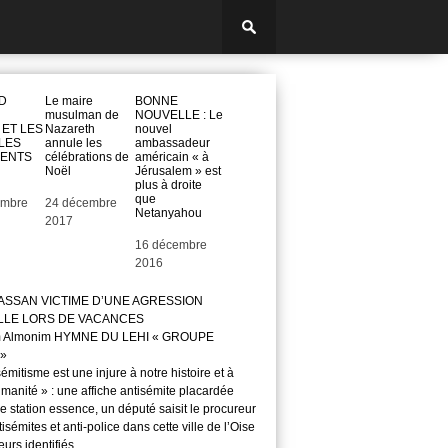
D
Le maire
BONNE
musulman de
NOUVELLE : Le
 ET LES
Nazareth
nouvel
 LES
annule les
ambassadeur
ENTS
célébrations de
américain « à
Noël
Jérusalem » est
plus à droite
que
embre
Date
24 décembre
Netanyahou
2017
Date
16 décembre
2016
ASSAN VICTIME D’UNE AGRESSION
LLE LORS DE VACANCES
m Almonim HYMNE DU LEHI « GROUPE
»
sémitisme est une injure à notre histoire et à
manité » : une affiche antisémite placardée
 station essence, un député saisit le procureur
isémites et anti-police dans cette ville de l’Oise
teurs identifiés