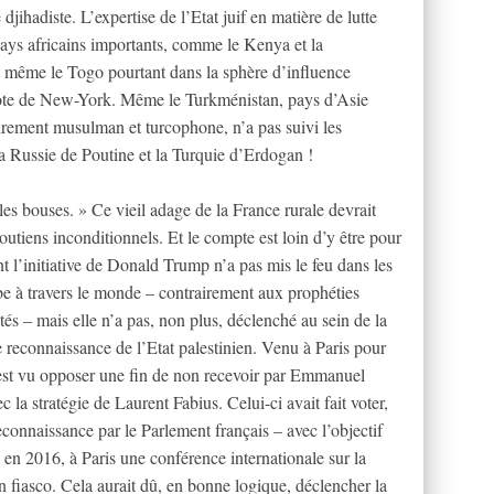
djihadiste. L’expertise de l’Etat juif en matière de lutte
pays africains importants, comme le Kenya et la
même le Togo pourtant dans la sphère d’influence
r vote de New-York. Même le Turkménistan, pays d’Asie
airement musulman et turcophone, n’a pas suivi les
a Russie de Poutine et la Turquie d’Erdogan !
es bouses. » Ce vieil adage de la France rurale devrait
tiens inconditionnels. Et le compte est loin d’y être pour
t l’initiative de Donald Trump n’a pas mis le feu dans les
rabe à travers le monde – contrairement aux prophéties
s – mais elle n’a pas, non plus, déclenché au sein de la
reconnaissance de l’Etat palestinien. Venu à Paris pour
st vu opposer une fin de non recevoir par Emmanuel
 la stratégie de Laurent Fabius. Celui-ci avait fait voter,
connaissance par le Parlement français – avec l’objectif
é en 2016, à Paris une conférence internationale sur la
un fiasco. Cela aurait dû, en bonne logique, déclencher la