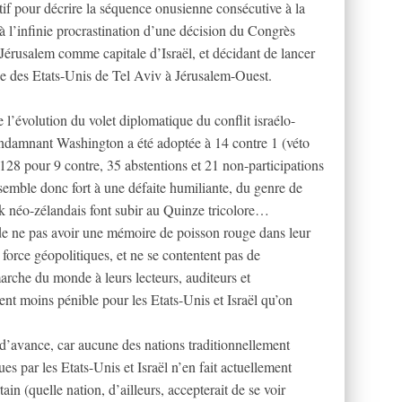
atif pour décrire la séquence onusienne consécutive à la
 l’infinie procrastination d’une décision du Congrès
Jérusalem comme capitale d’Israël, et décidant de lancer
ade des Etats-Unis de Tel Aviv à Jérusalem-Ouest.
e l’évolution du volet diplomatique du conflit israélo-
 condamnant Washington a été adoptée à 14 contre 1 (véto
 128 pour 9 contre, 35 abstentions et 21 non-participations
emble donc fort à une défaite humiliante, du genre de
ack néo-zélandais font subir au Quinze tricolore…
 de ne pas avoir une mémoire de poisson rouge dans leur
 force géopolitiques, et ne se contentent pas de
arche du monde à leurs lecteurs, auditeurs et
ment moins pénible pour les Etats-Unis et Israël qu’on
 d’avance, car aucune des nations traditionnellement
s par les Etats-Unis et Israël n’en fait actuellement
ain (quelle nation, d’ailleurs, accepterait de se voir