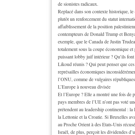
de sionistes radicaux.
Replacé dans son contexte historique, l
plutôt un renforcement du statut internat
affaiblissement de la position palestinie
contempteurs de Donald Trump et Benya
exemple, que le Canada de Justin Trudeau
totalement sous la coupe économique et 
puissant lobby juif intérieur ? Qu’ils fo
Likoud réunis ? Qui peut penser que ces
représailles économiques inconsidérémen
l’ONU, comme de vulgaires républiques 
L’Europe à nouveau divisée
Et l’Europe ? Elle a montré une fois de p
pays membres de l’UE n’ont pas voté une
prétendent au leadership continental : l
la Lettonie et la Croatie. Si Bruxelles a
au Proche Orient à des Etats-Unis récu
Israël, de plus, perçoit les dividendes d