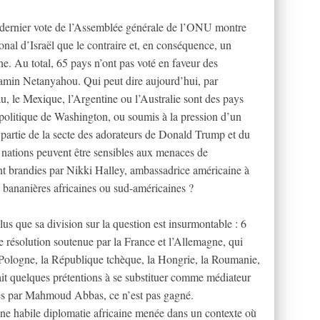
e dernier vote de l’Assemblée générale de l’ONU montre
ional d’Israël que le contraire et, en conséquence, un
nne. Au total, 65 pays n’ont pas voté en faveur des
min Netanyahou. Qui peut dire aujourd’hui, par
, le Mexique, l’Argentine ou l’Australie sont des pays
politique de Washington, ou soumis à la pression d’un
nt partie de la secte des adorateurs de Donald Trump et du
 nations peuvent être sensibles aux menaces de
t brandies par Nikki Halley, ambassadrice américaine à
bananières africaines ou sud-américaines ?
lus que sa division sur la question est insurmontable : 6
 résolution soutenue par la France et l’Allemagne, qui
a Pologne, la République tchèque, la Hongrie, la Roumanie,
vait quelques prétentions à se substituer comme médiateur
sés par Mahmoud Abbas, ce n’est pas gagné.
’une habile diplomatie africaine menée dans un contexte où