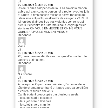
dit :
10 juin 2026 à 16 h 10 min
les deux pires saloperies de la LFI!a savoir la manon
aubry qui a un compte personnel a regler avec les juifs
et l autre la rima hassan militante active radicale de l
islamisme antijuif !quoi attendre de ces gens ?? RIEN
!sinon des diatribes tres tres violentes contre israel
bien sur et contre les juifs !mais nous les youpins les
sionistes ON VOUS EMMERDE ET ON NE VOUS
OUBLIERA PAS LE MOMENT VENU !!
Répondre
Ziona
dit :
10 juin 2026 à 22 h 02 min
Pff, deux pauvres débiles en manque d’actualité… le
caniche et rima rien..
Répondre
B. Escaffre
dit :
10 juin 2026 à 23 h 26 min
Amaleqon et Orpa Hassan rôdaient, l’un muni de sa
tête de chameau contrarié et l’autre avec sa serpillère
à carreaux sur les cheveux.
Car ils étaient préoccupés par plusieurs sujets:
– le sujet Israélo pestinien
– le sujet Israélo lévanais
– le sujet Israélo yrannien
– le sujet Israélo aravim