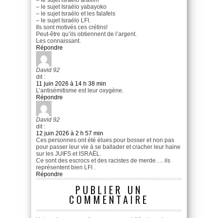
– le sujet Israélo yabayoko
– le sujet Israélo et les falafels
– le sujet Israélo LFI.
Ils sont motivés ces crétins!
Peut-être qu’ils obtiennent de l’argent.
Les connaissant.
Répondre
David 92
dit :
11 juin 2026 à 14 h 38 min
L’antisémitisme est leur oxygène.
Répondre
David 92
dit :
12 juin 2026 à 2 h 57 min
Ces personnes ont été élues pour bosser et non pas
pour passer leur vie à se ballader et cracher leur haine
sur les JUIFS et ISRAËL.
Ce sont des escrocs et des racistes de merde…. ils
représentent bien LFI .
Répondre
PUBLIER UN
COMMENTAIRE