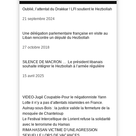
Oublié, l’attentat du Drakkar ! LFI soutient le Hezbollah
Date
21 septembre 2024
Une délégation parlementaire française en visite au
Liban rencontre un député du Hezbollah
Date
27 octobre 2018
SILENCE DE MACRON … :Le président libanais
souhaite intégrer le Hezbollah à l’armée régulière
Date
15 avril 2025
VIDEO-Jugé Coupable-Pour le négationniste Yann
Lotte il n’y a pas d’attentats islamistes en France.
Aulnay-sous-Bois : la justice valide la fermeture de la
mosquée de Chanteloup
Le Festival Interceltique de Lorient refuse la solidarité
avec le terrorisme du Hamas
RIMA HASSAN VICTIME D’UNE AGRESSION
SEXUELLE LORS DE VACANCES