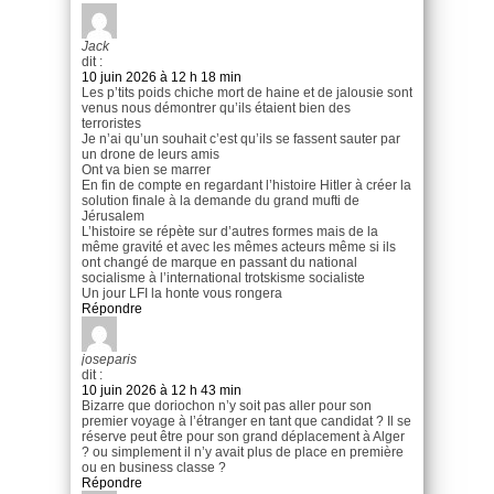
Jack
dit :
10 juin 2026 à 12 h 18 min
Les p’tits poids chiche mort de haine et de jalousie sont
venus nous démontrer qu’ils étaient bien des
terroristes
Je n’ai qu’un souhait c’est qu’ils se fassent sauter par
un drone de leurs amis
Ont va bien se marrer
En fin de compte en regardant l’histoire Hitler à créer la
solution finale à la demande du grand mufti de
Jérusalem
L’histoire se répète sur d’autres formes mais de la
même gravité et avec les mêmes acteurs même si ils
ont changé de marque en passant du national
socialisme à l’international trotskisme socialiste
Un jour LFI la honte vous rongera
Répondre
joseparis
dit :
10 juin 2026 à 12 h 43 min
Bizarre que doriochon n’y soit pas aller pour son
premier voyage à l’étranger en tant que candidat ? Il se
réserve peut être pour son grand déplacement à Alger
? ou simplement il n’y avait plus de place en première
ou en business classe ?
Répondre