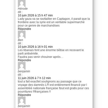
Hérode
dit :
10 juin 2026 à 15 h 47 min
Lady gaza va se ravitailler en Captagon, il parait que la
frontière avec la syrie est un veritable supermarché
pour ce genre de marchandises
Répondre
Ben
dit :
10 juin 2026 à 16 h 01 min
Les libanais font une énorme bêtise en recevant le
parti antisémite.
Faudra pas venir chouiner après…
Répondre
benjamin
dit :
11 juin 2026 à 7 h 12 min
tout a fait exact!et soulignons au passage que ce
voyage des damnès LFI est entièrement financè par l
assemblèè nationale française !tout est gratis pour ces
pourritures !!!françaises !!
Répondre
benjamin