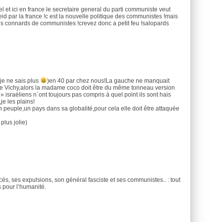
 et ici en france le secretaire general du parti communiste veut
heid par la france !c est la nouvelle politique des communistes !mais
es connards de communistes !crevez donc a petit feu !salopards
je ne sais plus
)en 40 par chez nous!La gauche ne manquait
 de Vichy,alors la madame coco doit être du même tonneau version
 israéliens n´ont toujours pas compris á quel point ils sont hais
je les plains!
n peuple,un pays dans sa globalité,pour cela elle doit être attaquée
lus jolie)
cés, ses expulsions, son général fasciste et ses communistes.. : tout
 pour l’humanité.