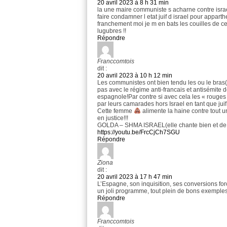
20 avril 2023 à 8 h 31 min
la une maire communiste s acharne contre israel
faire condamner l etat juif d israel pour appart
franchement moi je m en bats les couilles de c
lugubres !!
Répondre
Franccomtois
dit :
20 avril 2023 à 10 h 12 min
Les communistes ont bien tendu les ou le bras(
pas avec le régime anti-francais et antisémite
espagnole!Par contre si avec cela les « rouges »
par leurs camarades hors Israel en tant que juif,
Cette femme
alimente la haine contre tout u
en justice!!!
GOLDA – SHMA ISRAEL(elle chante bien et de p
https://youtu.be/FrcCjCh7SGU
Répondre
Ziona
dit :
20 avril 2023 à 17 h 47 min
L’Espagne, son inquisition, ses conversions for
un joli programme, tout plein de bons exemples
Répondre
Franccomtois