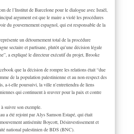
nom de l’Institut de Barcelone pour le dialogue avec Israël,
rincipal argument est que le maire a violé les procédures
uvoir du gouvernement espagnol, qui est responsable de la
 représente un détournement total de la procédure
ne sectaire et partisane, plutôt qu’une décision légale
e”, a expliqué le directeur exécutif du projet, Brooke
ebook que la décision de rompre les relations était “due
homme de la population palestinienne et au non-respect des
 a-t-elle poursuivi, la ville n’entretiendra de liens
tiniennes qui continuent à œuvrer pour la paix et contre
s à suivre son exemple.
u a été rejoint par Alys Samson Estapé, qui était
 mouvement antisémite Boycott, Désinvestissement et
ité national palestinien de BDS (BNC).