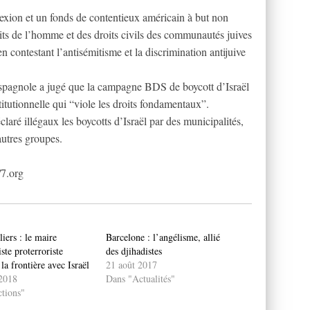
exion et un fonds de contentieux américain à but non
oits de l’homme et des droits civils des communautés juives
n contestant l’antisémitisme et la discrimination antijuive
spagnole a jugé que la campagne BDS de boycott d’Israël
titutionnelle qui “viole les droits fondamentaux”.
laré illégaux les boycotts d’Israël par des municipalités,
autres groupes.
/7.org
iers : le maire
Barcelone : l’angélisme, allié
te proterroriste
des djihadistes
 la frontière avec Israël
21 août 2017
 2018
Dans "Actualités"
tions"