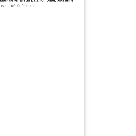
ant de terrain du Bataillon Shati, bras armé
s, est décédé cette nuit