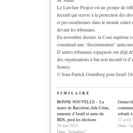
Le Lawfare Project est un groupe de réfl
lucratif qui œuvre à la protection des dr
et pro-israéliennes dans le monde entier e
devant les tribunaux.
En novembre dernier, la Cour suprême e
constituait une “discrimination” anticons
D’autres tribunaux espagnols ont déjà déc
des organisations à but non lucratif et d’
Source
© Jean-Patrick Grumberg pour Israël 24
SIMILAIRE
BONNE NOUVELLE – La
Gennevill
maire de Barcelone,Ada Colau,
communis
ennemie d’Israël et amie du
refoulé à
BDS, perd les élections
17 avril
29 mai 2023
Dans "Ac
Dans "Actualités"