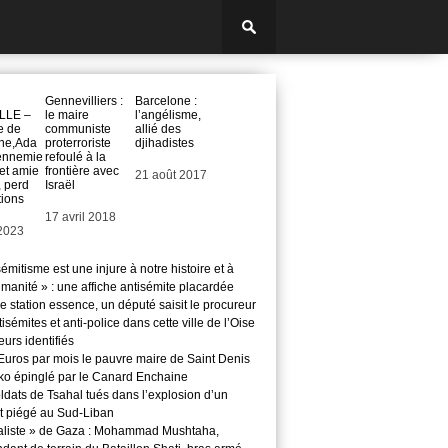
Gennevilliers :
Barcelone :
LLE –
le maire
l’angélisme,
e de
communiste
allié des
ne,Ada
proterroriste
djihadistes
ennemie
refoulé à la
 et amie
frontière avec
Date
21 août 2017
 perd
Israël
tions
Date
17 avril 2018
2023
sémitisme est une injure à notre histoire et à
manité » : une affiche antisémite placardée
 station essence, un député saisit le procureur
isémites et anti-police dans cette ville de l’Oise
teurs identifiés
Euros par mois le pauvre maire de Saint Denis
o épinglé par le Canard Enchaine
ldats de Tsahal tués dans l’explosion d’un
t piégé au Sud-Liban
aliste » de Gaza : Mohammad Mushtaha,