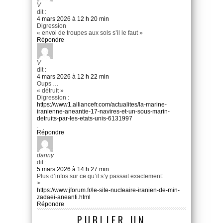
V
dit :
4 mars 2026 à 12 h 20 min
Digression
« envoi de troupes aux sols s’il le faut »
Répondre
V
dit :
4 mars 2026 à 12 h 22 min
Oups …
« détruit »
Digression :
https://www1.alliancefr.com/actualites/la-marine-
iranienne-aneantie-17-navires-et-un-sous-marin-
detruits-par-les-etats-unis-6131997
.
Répondre
danny
dit :
5 mars 2026 à 14 h 27 min
Plus d’infos sur ce qu’il s’y passait exactement:
>
https://www.jforum.fr/le-site-nucleaire-iranien-de-min-
zadaei-aneanti.html
Répondre
PUBLIER UN