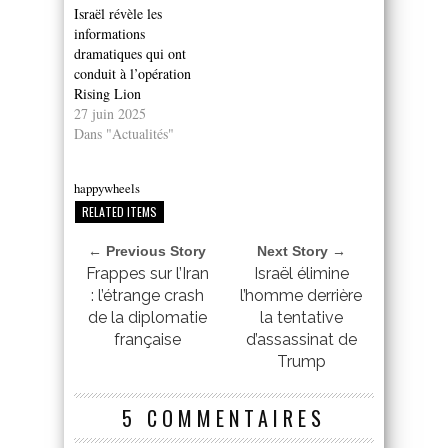
Israël révèle les
informations
dramatiques qui ont
conduit à l’opération
Rising Lion
27 juin 2025
Dans "Actualités"
happywheels
RELATED ITEMS
← Previous Story
Next Story →
Frappes sur l’Iran
Israël élimine
: l’étrange crash
l’homme derrière
de la diplomatie
la tentative
française
d’assassinat de
Trump
5 COMMENTAIRES