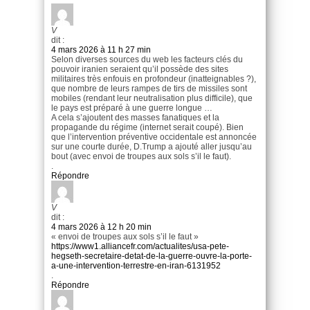
V
dit :
4 mars 2026 à 11 h 27 min
Selon diverses sources du web les facteurs clés du
pouvoir iranien seraient qu’il possède des sites
militaires très enfouis en profondeur (inatteignables ?),
que nombre de leurs rampes de tirs de missiles sont
mobiles (rendant leur neutralisation plus difficile), que
le pays est préparé à une guerre longue …
A cela s’ajoutent des masses fanatiques et la
propagande du régime (internet serait coupé). Bien
que l’intervention préventive occidentale est annoncée
sur une courte durée, D.Trump a ajouté aller jusqu’au
bout (avec envoi de troupes aux sols s’il le faut).
.
Répondre
V
dit :
4 mars 2026 à 12 h 20 min
« envoi de troupes aux sols s’il le faut »
https://www1.alliancefr.com/actualites/usa-pete-
hegseth-secretaire-detat-de-la-guerre-ouvre-la-porte-
a-une-intervention-terrestre-en-iran-6131952
.
Répondre