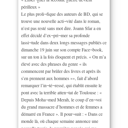
périlleux »
Le plus proli¬fique des auteurs de BD, qui se
trouve une nouvelle acti¬vité dans le roman,
n’est pas resté sans mot dire. Joann Sfar a en
effet décidé d’ex¬pri¬mer sa profonde
lassi¬tude dans deux longs messages publiés ce
dimanche 19 juin sur son compte Face¬book,
sur un ton à la fois éloquent et précis. « On m’a
élevé avec des phrases du genre « ils
commencent par brûler des livres et après ils
s’en prennent aux hommes »», fait d’abord
remarquer l’in¬té¬ressé, qui établit ensuite le
pont avec la terrible atten¬tat de Toulouse : «
Depuis Moha¬med Merah, le coup d’en¬voi
du grand massacre d’hommes et de femmes a
démarré en France ». Il pour¬suit : « Dans ce
monde là, où chaque semaine annonce une