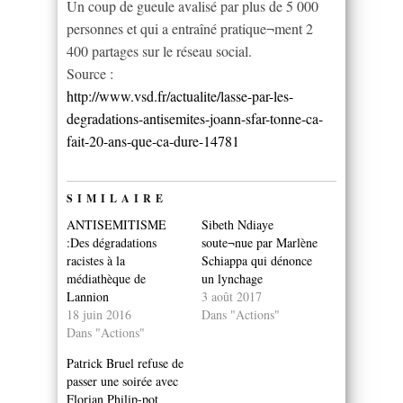
Un coup de gueule avalisé par plus de 5 000
personnes et qui a entraîné pratique¬ment 2
400 partages sur le réseau social.
Source :
http://www.vsd.fr/actualite/lasse-par-les-
degradations-antisemites-joann-sfar-tonne-ca-
fait-20-ans-que-ca-dure-14781
SIMILAIRE
ANTISEMITISME
Sibeth Ndiaye
:Des dégradations
soute¬nue par Marlène
racistes à la
Schiappa qui dénonce
médiathèque de
un lynchage
Lannion
3 août 2017
18 juin 2016
Dans "Actions"
Dans "Actions"
Patrick Bruel refuse de
passer une soirée avec
Florian Philip-pot