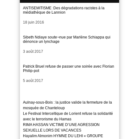
ANTISEMITISME :Des dégradations racistes à la
médiathèque de Lannion
Date
18 juin 2016
Sibeth Ndiaye soute¬nue par Marlène Schiappa qui
dénonce un lynchage
Date
3 août 2017
Patrick Bruel refuse de passer une soirée avec Florian
Philip-pot
Date
5 août 2017
Aulnay-sous-Bois : la justice valide la fermeture de la
mosquée de Chanteloup
Le Festival Interceltique de Lorient refuse la solidarité
avec le terrorisme du Hamas
RIMA HASSAN VICTIME D’UNE AGRESSION
SEXUELLE LORS DE VACANCES
Hayalim Almonim HYMNE DU LEHI « GROUPE