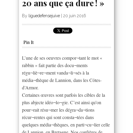
20 ans que ça dure ! »
By
liguedefensejuive
|
20 juin 2016
Pin It
L’une de ses oeuvres compor¬tant le mot «
rabbin » fait partie des docu¬ments
régu¬liè¬re¬ment vanda¬li¬sés à la
média¬thèque de Lannion, dans les Côtes-
d’Armor.
Certaines œuvres sont parfois les cibles de la
plus abjecte idéo¬lo¬gie. C’est ainsi qu’on
pour¬rait résu¬mer les dégra¬da¬tions
récur¬rentes qui sont consta¬tées dans
quelques média¬thèques, en parti¬cu¬lier celle
de Lannion, en Bretagne. Nos confrères de