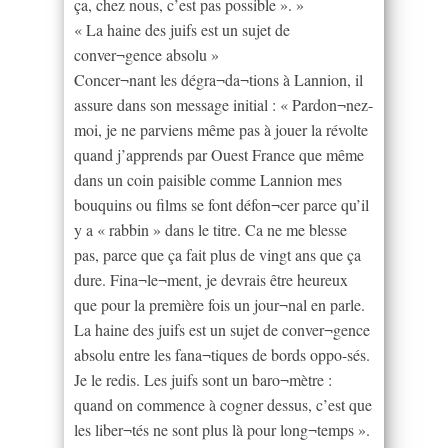
ça, chez nous, c’est pas possible ». »
« La haine des juifs est un sujet de
conver¬gence absolu »
Concer¬nant les dégra¬da¬tions à Lannion, il
assure dans son message initial : « Pardon¬nez-
moi, je ne parviens même pas à jouer la révolte
quand j’apprends par Ouest France que même
dans un coin paisible comme Lannion mes
bouquins ou films se font défon¬cer parce qu’il
y a « rabbin » dans le titre. Ca ne me blesse
pas, parce que ça fait plus de vingt ans que ça
dure. Fina¬le¬ment, je devrais être heureux
que pour la première fois un jour¬nal en parle.
La haine des juifs est un sujet de conver¬gence
absolu entre les fana¬tiques de bords oppo-sés.
Je le redis. Les juifs sont un baro¬mètre :
quand on commence à cogner dessus, c’est que
les liber¬tés ne sont plus là pour long¬temps ».