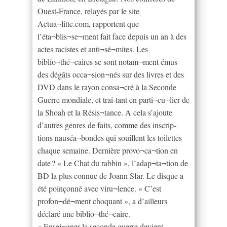
Ouest-France, relayés par le site
Actua¬litte.com, rapportent que
l’éta¬blis¬se¬ment fait face depuis un an à des
actes racistes et anti¬sé¬mites. Les
biblio¬thé¬caires se sont notam¬ment émus
des dégâts occa¬sion¬nés sur des livres et des
DVD dans le rayon consa¬cré à la Seconde
Guerre mondiale, et trai-tant en parti¬cu¬lier de
la Shoah et la Résis¬tance. A cela s’ajoute
d’autres genres de faits, comme des inscrip-
tions nauséa¬bondes qui souillent les toilettes
chaque semaine. Dernière provo¬ca¬tion en
date ? « Le Chat du rabbin », l’adap¬ta¬tion de
BD la plus connue de Joann Sfar. Le disque a
été poinçonné avec viru¬lence. « C’est
profon¬dé¬ment choquant », a d’ailleurs
déclaré une biblio¬thé¬caire.
« Ensei¬gner la seconde guerre devient