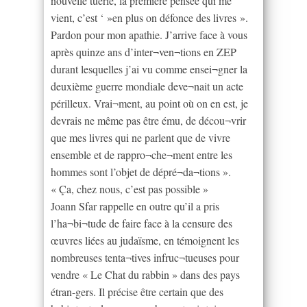
nouvelle tuerie, la première pensée qui me
vient, c’est ‘ »en plus on défonce des livres ».
Pardon pour mon apathie. J’arrive face à vous
après quinze ans d’inter¬ven¬tions en ZEP
durant lesquelles j’ai vu comme ensei¬gner la
deuxième guerre mondiale deve¬nait un acte
périlleux. Vrai¬ment, au point où on en est, je
devrais ne même pas être ému, de décou¬vrir
que mes livres qui ne parlent que de vivre
ensemble et de rappro¬che¬ment entre les
hommes sont l’objet de dépré¬da¬tions ».
« Ça, chez nous, c’est pas possible »
Joann Sfar rappelle en outre qu’il a pris
l’ha¬bi¬tude de faire face à la censure des
œuvres liées au judaïsme, en témoignent les
nombreuses tenta¬tives infruc¬tueuses pour
vendre « Le Chat du rabbin » dans des pays
étran-gers. Il précise être certain que des