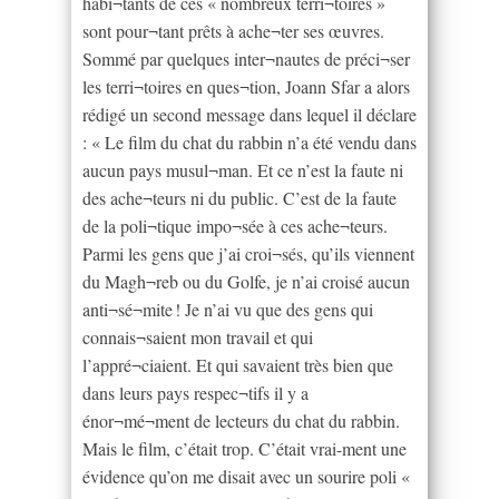
habi¬tants de ces « nombreux terri¬toires »
sont pour¬tant prêts à ache¬ter ses œuvres.
Sommé par quelques inter¬nautes de préci¬ser
les terri¬toires en ques¬tion, Joann Sfar a alors
rédigé un second message dans lequel il déclare
: « Le film du chat du rabbin n’a été vendu dans
aucun pays musul¬man. Et ce n’est la faute ni
des ache¬teurs ni du public. C’est de la faute
de la poli¬tique impo¬sée à ces ache¬teurs.
Parmi les gens que j’ai croi¬sés, qu’ils viennent
du Magh¬reb ou du Golfe, je n’ai croisé aucun
anti¬sé¬mite ! Je n’ai vu que des gens qui
connais¬saient mon travail et qui
l’appré¬ciaient. Et qui savaient très bien que
dans leurs pays respec¬tifs il y a
énor¬mé¬ment de lecteurs du chat du rabbin.
Mais le film, c’était trop. C’était vrai-ment une
évidence qu’on me disait avec un sourire poli «