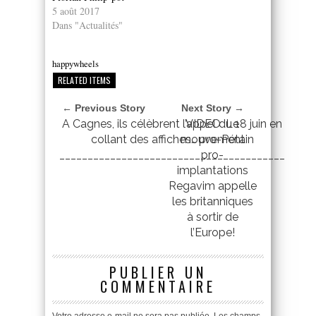
5 août 2017
Dans "Actualités"
happywheels
RELATED ITEMS
← Previous Story
Next Story →
A Cagnes, ils célèbrent l’appel du 18 juin en
VIDEO :Le
collant des affiches… pro-Pétain
mouvement
________________________________________
pro-
implantations
Regavim appelle
les britanniques
à sortir de
l’Europe!
PUBLIER UN
COMMENTAIRE
Votre adresse e-mail ne sera pas publiée.
Les champs