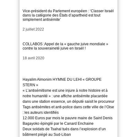
Vice-président du Parlement européen : ‘Classer Israël
dans la catégorie des États d’apartheid est tout
simplement antisémite’
Date
2 juillet 2022
COLLABOS :Appel de la « gauche juive mondiale »
contre la souveraineté juive en Israël !
Date
18 avril 2020
Hayalim Almonim HYMNE DU LEHI « GROUPE
STERN »
« L’antisémitisme est une injure à notre histoire et à
notre humanité » : une affiche antisémite placardée
dans une station essence, un député saisit le procureur
Tags antisémites et anti-police dans cette ville de l’Oise
: les auteurs identifiés
12.000 Euros par mois le pauvre maire de Saint Denis
Bagayoko épinglé par le Canard Enchaine
Deux soldats de Tsahal tués dans l’explosion d’un
bâtiment piégé au Sud-Liban