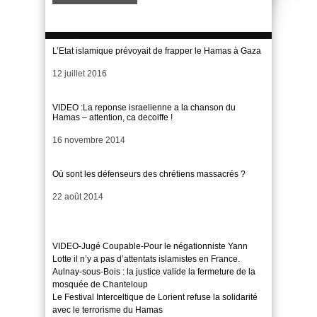
L’Etat islamique prévoyait de frapper le Hamas à Gaza
Date
12 juillet 2016
VIDEO :La reponse israelienne a la chanson du
Hamas – attention, ca decoiffe !
Date
16 novembre 2014
Où sont les défenseurs des chrétiens massacrés ?
Date
22 août 2014
VIDEO-Jugé Coupable-Pour le négationniste Yann
Lotte il n’y a pas d’attentats islamistes en France.
Aulnay-sous-Bois : la justice valide la fermeture de la
mosquée de Chanteloup
Le Festival Interceltique de Lorient refuse la solidarité
avec le terrorisme du Hamas