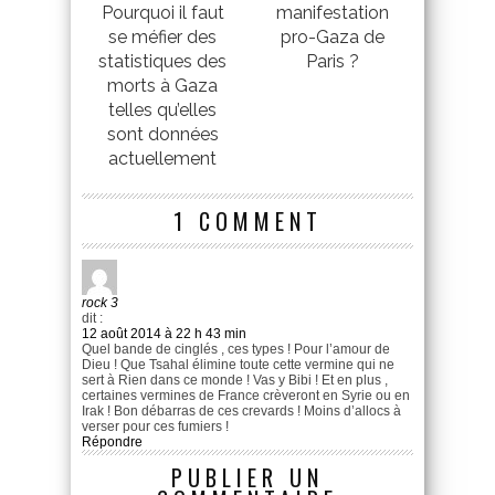
Pourquoi il faut
manifestation
se méfier des
pro-Gaza de
statistiques des
Paris ?
morts à Gaza
telles qu’elles
sont données
actuellement
1 COMMENT
rock 3
dit :
12 août 2014 à 22 h 43 min
Quel bande de cinglés , ces types ! Pour l’amour de
Dieu ! Que Tsahal élimine toute cette vermine qui ne
sert à Rien dans ce monde ! Vas y Bibi ! Et en plus ,
certaines vermines de France crèveront en Syrie ou en
Irak ! Bon débarras de ces crevards ! Moins d’allocs à
verser pour ces fumiers !
Répondre
PUBLIER UN