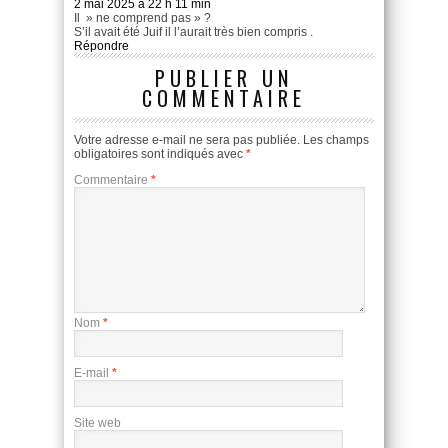
2 mai 2025 à 22 h 11 min
Il » ne comprend pas » ?
S’il avait été Juif il l’aurait très bien compris .
Répondre
PUBLIER UN
COMMENTAIRE
Votre adresse e-mail ne sera pas publiée.
Les champs
obligatoires sont indiqués avec
*
Commentaire
*
Nom
*
E-mail
*
Site web