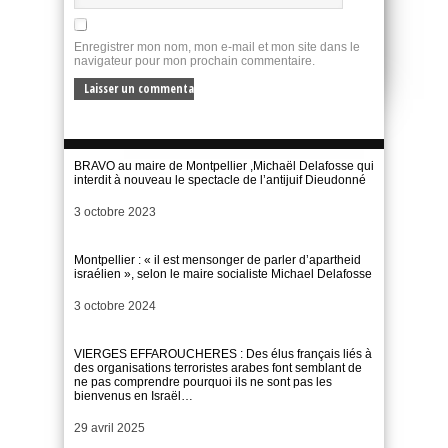
Enregistrer mon nom, mon e-mail et mon site dans le
navigateur pour mon prochain commentaire.
BRAVO au maire de Montpellier ,Michaël Delafosse qui
interdit à nouveau le spectacle de l’antijuif Dieudonné
Date
3 octobre 2023
Montpellier : « il est mensonger de parler d’apartheid
israélien », selon le maire socialiste Michael Delafosse
Date
3 octobre 2024
VIERGES EFFAROUCHERES : Des élus français liés à
des organisations terroristes arabes font semblant de
ne pas comprendre pourquoi ils ne sont pas les
bienvenus en Israël…
Date
29 avril 2025