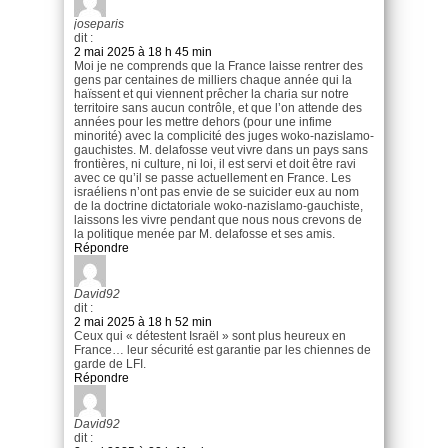
joseparis
dit :
2 mai 2025 à 18 h 45 min
Moi je ne comprends que la France laisse rentrer des
gens par centaines de milliers chaque année qui la
haïssent et qui viennent prêcher la charia sur notre
territoire sans aucun contrôle, et que l’on attende des
années pour les mettre dehors (pour une infime
minorité) avec la complicité des juges woko-nazislamo-
gauchistes. M. delafosse veut vivre dans un pays sans
frontières, ni culture, ni loi, il est servi et doit être ravi
avec ce qu’il se passe actuellement en France. Les
israéliens n’ont pas envie de se suicider eux au nom
de la doctrine dictatoriale woko-nazislamo-gauchiste,
laissons les vivre pendant que nous nous crevons de
la politique menée par M. delafosse et ses amis.
Répondre
David92
dit :
2 mai 2025 à 18 h 52 min
Ceux qui « détestent Israël » sont plus heureux en
France… leur sécurité est garantie par les chiennes de
garde de LFI.
Répondre
David92
dit :