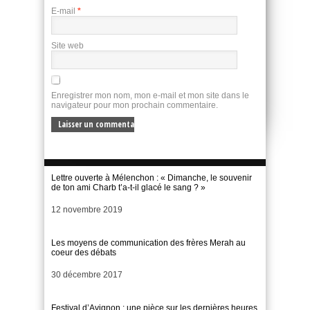
E-mail
*
Site web
Enregistrer mon nom, mon e-mail et mon site dans le
navigateur pour mon prochain commentaire.
Lettre ouverte à Mélenchon : « Dimanche, le souvenir
de ton ami Charb t’a-t-il glacé le sang ? »
Date
12 novembre 2019
Les moyens de communication des frères Merah au
coeur des débats
Date
30 décembre 2017
Festival d’Avignon : une pièce sur les dernières heures