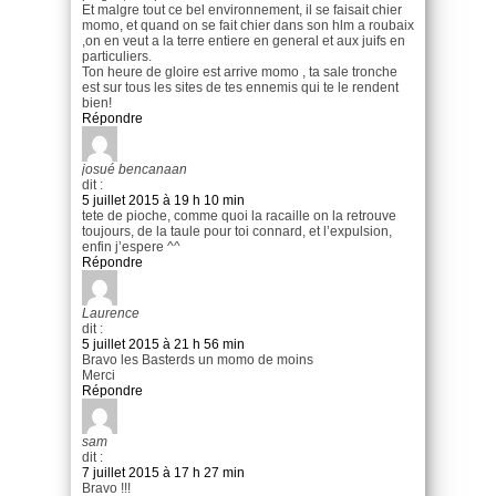
Et malgre tout ce bel environnement, il se faisait chier
momo, et quand on se fait chier dans son hlm a roubaix
,on en veut a la terre entiere en general et aux juifs en
particuliers.
Ton heure de gloire est arrive momo , ta sale tronche
est sur tous les sites de tes ennemis qui te le rendent
bien!
Répondre
josué bencanaan
dit :
5 juillet 2015 à 19 h 10 min
tete de pioche, comme quoi la racaille on la retrouve
toujours, de la taule pour toi connard, et l’expulsion,
enfin j’espere ^^
Répondre
Laurence
dit :
5 juillet 2015 à 21 h 56 min
Bravo les Basterds un momo de moins
Merci
Répondre
sam
dit :
7 juillet 2015 à 17 h 27 min
Bravo !!!