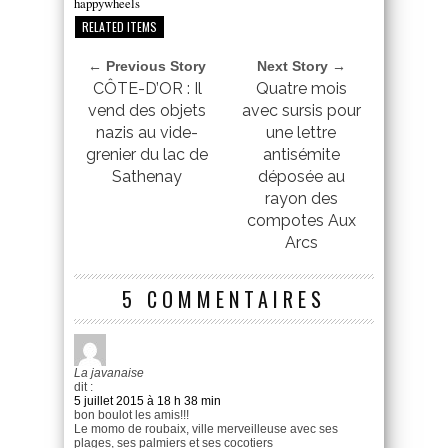
happywheels
RELATED ITEMS
← Previous Story
Next Story →
CÔTE-D’OR : Il
Quatre mois
vend des objets
avec sursis pour
nazis au vide-
une lettre
grenier du lac de
antisémite
Sathenay
déposée au
rayon des
compotes Aux
Arcs
5 COMMENTAIRES
La javanaise
dit :
5 juillet 2015 à 18 h 38 min
bon boulot les amis!!!
Le momo de roubaix, ville merveilleuse avec ses
plages, ses palmiers et ses cocotiers