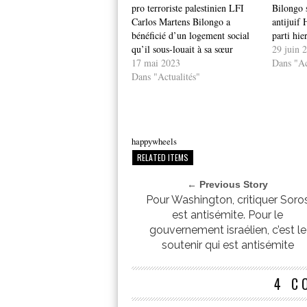
pro terroriste palestinien LFI
Bilongo s
Carlos Martens Bilongo a
antijuif 
bénéficié d’un logement social
parti hie
qu’il sous-louait à sa sœur
29 juin 
17 mai 2023
Dans "Ac
Dans "Actualités"
happywheels
RELATED ITEMS
← Previous Story
Pour Washington, critiquer Soro
est antisémite. Pour le
gouvernement israélien, c’est le
soutenir qui est antisémite
4 C