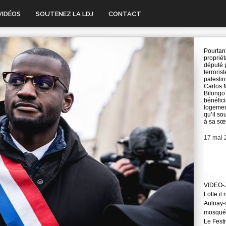
VIDÉOS
SOUTENEZ LA LDJ
CONTACT
Pourtan
propriét
député 
terrorist
palestin
Carlos 
Bilongo
bénéfici
logemen
qu’il so
à sa sœ
Date
17 mai 
VIDEO-J
Lotte il
Aulnay-s
mosqué
Le Festi