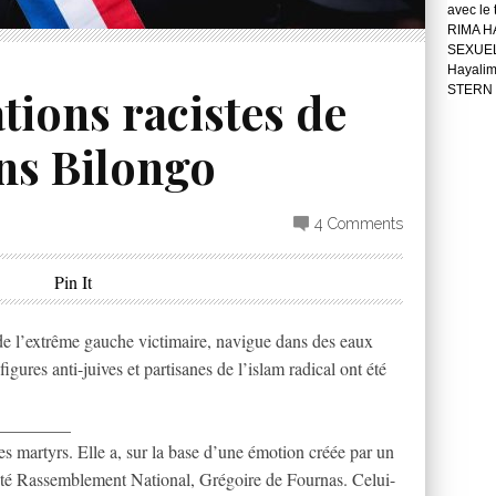
avec le
RIMA H
SEXUE
Hayali
tions racistes de
STERN 
ns Bilongo
4 Comments
Pin It
de l’extrême gauche victimaire, navigue dans des eaux
igures anti-juives et partisanes de l’islam radical ont été
________
es martyrs. Elle a, sur la base d’une émotion créée par un
té Rassemblement National, Grégoire de Fournas. Celui-