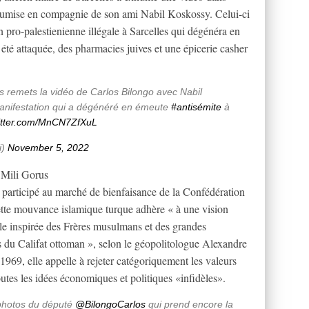
soumise en compagnie de son ami Nabil Koskossy. Celui-ci
n pro-palestienienne illégale à Sarcelles qui dégénéra en
été attaquée, des pharmacies juives et une épicerie casher
!
us remets la vidéo de Carlos Bilongo avec Nabil
manifestation qui a dégénéré en émeute
#antisémite
à
witter.com/MnCN7ZfXuL
i)
November 5, 2022
e Mili Gorus
a participé au marché de bienfaisance de la Confédération
ette mouvance islamique turque adhère « à une vision
le inspirée des Frères musulmans et des grandes
es du Califat ottoman », selon le géopolitologue Alexandre
969, elle appelle à rejeter catégoriquement les valeurs
outes les idées économiques et politiques «infidèles».
 photos du député
@BilongoCarlos
qui prend encore la