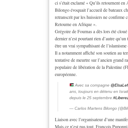
ci s’était exclamé « Qu’ils retournent en
Bilongo évoquait l’accueil de bateaux ch
retranscrit par les huissiers ne confirme c
Retourne en Afrique ».
Grégoire de Fournas a dès lors été cloué 
dernier n’est pourtant rien d’autre qu’un t
être un vrai sympathisant de l’islamisme 
Il a notamment affiché son soutien au te
tentative de meurtre sur l’ancien grand 
populaire de libération de la Palestine (F
européenne.
Avec sa compagne
@ElsaLef
ans, toujours en détenu en Israë
depuis le 25 septembre.
#Libere
— Carlos Martens Bilongo (@Bi
Liaison avec l’organisateur d’une manifes
Mais ce n’est pas tout. François Puponn