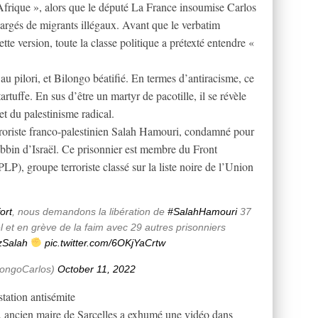
 Afrique », alors que le député La France insoumise Carlos
argés de migrants illégaux. Avant que le verbatim
ette version, toute la classe politique a prétexté entendre «
au pilori, et Bilongo béatifié. En termes d’antiracisme, ce
artuffe. En sus d’être un martyr de pacotille, il se révèle
et du palestinisme radical.
rroriste franco-palestinien Salah Hamouri, condamné pour
rabbin d’Israël. Ce prisonnier est membre du Front
PLP), groupe terroriste classé sur la liste noire de l’Union
ort
, nous demandons la libération de
#SalahHamouri
37
l et en grève de la faim avec 29 autres prisonniers
zSalah
pic.twitter.com/6OKjYaCrtw
longoCarlos)
October 11, 2022
tation antisémite
i, ancien maire de Sarcelles a exhumé une vidéo dans