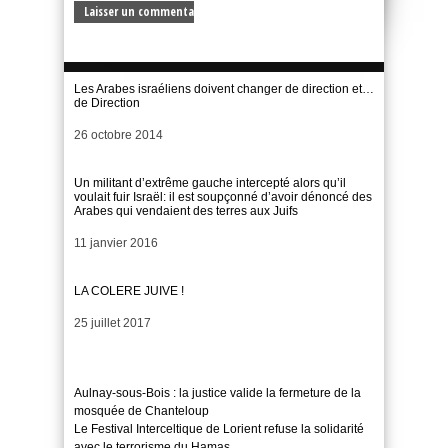
Les Arabes israéliens doivent changer de direction et…
de Direction
Date
26 octobre 2014
Un militant d’extrême gauche intercepté alors qu’il
voulait fuir Israël: il est soupçonné d’avoir dénoncé des
Arabes qui vendaient des terres aux Juifs
Date
11 janvier 2016
LA COLERE JUIVE !
Date
25 juillet 2017
Aulnay-sous-Bois : la justice valide la fermeture de la
mosquée de Chanteloup
Le Festival Interceltique de Lorient refuse la solidarité
avec le terrorisme du Hamas