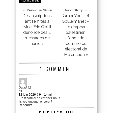
RELATED ITEMS
← Previous Story
Next Story →
Des inscriptions
Omar Youssef
antisémites à
Souleimane : «
Nice, Éric Ciotti
Le drapeau
dénonce des «
palestinien,
messages de
fonds de
haine »
commerce
électoral de
Mélenchon »
1 COMMENT
David 92
dit :
12 juin 2026 à 9 h 14 min
C’est normal on est chez nous .
Ils veulent quoi encore ?
Répondre