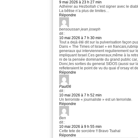
9 mai 2026 à 23 h 27 min
Adhérer au Hezbollah c’est signer avec le diable
La bêtise n’a plus de limites…
Répondre
bensoussan jean joseph
dit :
10 mai 2026 à 7 h 30 min
Tout a dejà été dit sur la pulverisation façon pu
Dans « The Times of Israel » en francais,rubriq
generaux qui interviennent regulierement sur le
impliquant Israel.Ces generaux,même à la retrai
ni de la pensée dominante du grand public car, le
Donc,les sorties du general SIDOS (aussi sur la
refleteraient le point de vu du quai d’orsay et d
Répondre
Paul06
dit :
10 mai 2026 à 7 h 52 min
Un terroriste « journaliste » est un terroriste.
Répondre
Ben
dit :
10 mai 2026 à 9 h 55 min
Cette tete de sorcière !! Bravo Tsahal
Répondre