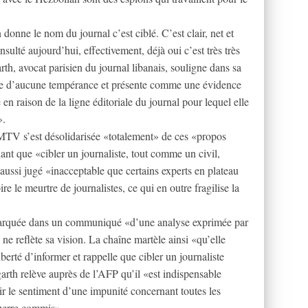
donne le nom du journal c’est ciblé. C’est clair, net et
nsulté aujourd’hui, effectivement, déjà oui c’est très très
h, avocat parisien du journal libanais, souligne dans sa
uve d’aucune tempérance et présente comme une évidence
e en raison de la ligne éditoriale du journal pour lequel elle
».
MTV s’est désolidarisée «totalement» de ces «propos
ant que «cibler un journaliste, tout comme un civil,
aussi jugé «inacceptable que certains experts en plateau
re le meurtre de journalistes, ce qui en outre fragilise la
rquée dans un communiqué «d’une analyse exprimée par
ne reflète sa vision. La chaîne martèle ainsi «qu’elle
berté d’informer et rappelle que cibler un journaliste
rth relève auprès de l’AFP qu’il «est indispensable
ir le sentiment d’une impunité concernant toutes les
guerre commis».