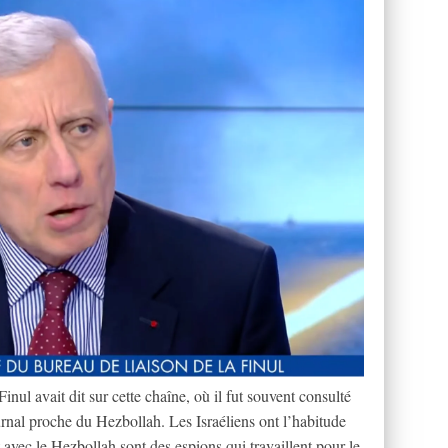
inul avait dit sur cette chaîne, où il fut souvent consulté
rnal proche du Hezbollah. Les Israéliens ont l’habitude
nt avec le Hezbollah sont des espions qui travaillent pour le