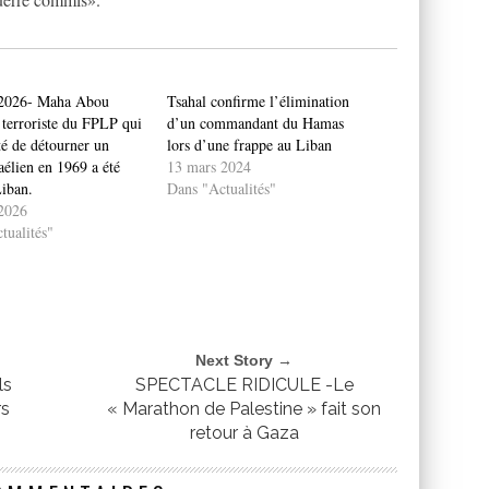
 2026- Maha Abou
Tsahal confirme l’élimination
 terroriste du FPLP qui
d’un commandant du Hamas
té de détourner un
lors d’une frappe au Liban
aélien en 1969 a été
13 mars 2024
Liban.
Dans "Actualités"
 2026
tualités"
Next Story →
ls
SPECTACLE RIDICULE -Le
rs
« Marathon de Palestine » fait son
retour à Gaza