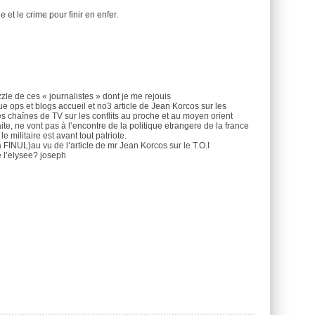
 et le crime pour finir en enfer.
zzle de ces « journalistes » dont je me rejouis
ue ops et blogs accueil et no3 article de Jean Korcos sur les
s chaînes de TV sur les conflits au proche et au moyen orient
te, ne vont pas à l’encontre de la politique etrangere de la france
 militaire est avant tout patriote.
 FINUL)au vu de l’article de mr Jean Korcos sur le T.O.I
e l’elysee? joseph