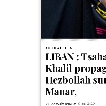
ACTUALITÉS
LIBAN : Tsah
Khalil propa
Hezbollah sur
Manar,
By
liguedefensejuive
|
9 mai 2026