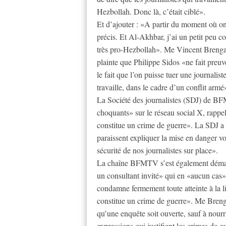
Hezbollah. Donc là, c’était ciblé».
Et d’ajouter : «A partir du moment où on 
précis. Et Al-Akhbar, j’ai un petit peu co
très pro-Hezbollah». Me Vincent Brengart
plainte que Philippe Sidos «ne fait pre
le fait que l’on puisse tuer une journalist
travaille, dans le cadre d’un conflit armé
La Société des journalistes (SDJ) de BF
choquants» sur le réseau social X, rappel
constitue un crime de guerre». La SDJ a 
paraissent expliquer la mise en danger voi
sécurité de nos journalistes sur place».
La chaîne BFMTV s’est également déma
un consultant invité» qui en «aucun cas» 
condamne fermement toute atteinte à la li
constitue un crime de guerre». Me Brenga
qu’une enquête soit ouverte, sauf à nourr
expressions qui justifient les crimes de 