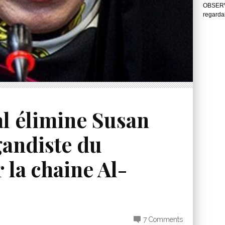
OBSERVA
regarda
al élimine Susan
gandiste du
 la chaine Al-
7 Comments