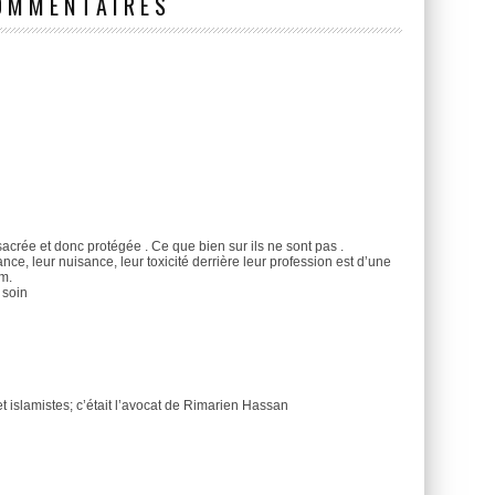
OMMENTAIRES
acrée et donc protégée . Ce que bien sur ils ne sont pas .
ance, leur nuisance, leur toxicité derrière leur profession est d’une
om.
 soin
 islamistes; c’était l’avocat de Rimarien Hassan