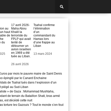
17 avril 2026-
Tsahal confirme
tion au
Maha Abou
l’élimination
’un haut
Khalil la
d’un
able de
terroriste du
commandant du
che
FPLP qui avait
Hamas lors
e du
tenté de
d’une frappe au
détourner un
Liban
avion israélien
en 1969 a été
2025
Date
13 mars 2024
tuée au Liban.
Date
26 avril 2026
Euros par mois le pauvre maire de Saint Denis
o épinglé par le Canard Enchaine
ldats de Tsahal tués dans l’explosion d’un
t piégé au Sud-Liban
aliste » de Gaza : Mohammad Mushtaha,
ant de terrain du Bataillon Shati, bras armé
s, est décédé cette nuit
s torture les Gazouis ? Tout le monde s’en fout