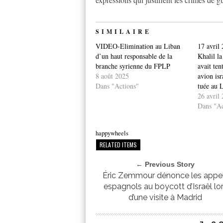
SIMILAIRE
VIDEO-Elimination au Liban
17 avril
d’un haut responsable de la
Khalil la
branche syrienne du FPLP
avait ten
8 août 2025
avion isr
Dans "Actions"
tuée au 
26 avril
Dans "Ac
happywheels
RELATED ITEMS
← Previous Story
Éric Zemmour dénonce les appe
espagnols au boycott d’Israël lo
d’une visite à Madrid