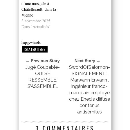
d’une mosquée à
Châtellerault, dans la
Vienne
3 novembre 2025
Dans "Actualités"
happywheels
RELATED ITEMS
← Previous Story
Next Story →
Jugé Coupable-
SwordOfSalomon-
QUI SE
SIGNALEMENT :
RESSEMBLE,
Marwann Erwann ,
S’ASSEMBLE…
ingénieur franco-
marocain employé
chez Enedis diffuse
contenus
antisémites
3 COMMENTAIRES