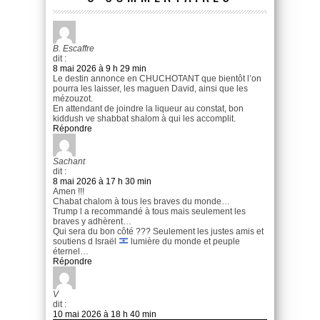
B. Escaffre
dit :
8 mai 2026 à 9 h 29 min
Le destin annonce en CHUCHOTANT que bientôt l’on
pourra les laisser, les maguen David, ainsi que les
mézouzot.
En attendant de joindre la liqueur au constat, bon
kiddush ve shabbat shalom à qui les accomplit.
Répondre
Sachant
dit :
8 mai 2026 à 17 h 30 min
Amen !!!
Chabat chalom à tous les braves du monde…
Trump l a recommandé à tous mais seulement les
braves y adhèrent…
Qui sera du bon côté ??? Seulement les justes amis et
soutiens d Israël
lumière du monde et peuple
éternel…
Répondre
V
dit :
10 mai 2026 à 18 h 40 min