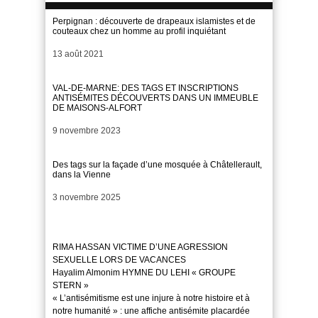
Perpignan : découverte de drapeaux islamistes et de
couteaux chez un homme au profil inquiétant
Date
13 août 2021
VAL-DE-MARNE: DES TAGS ET INSCRIPTIONS
ANTISÉMITES DÉCOUVERTS DANS UN IMMEUBLE
DE MAISONS-ALFORT
Date
9 novembre 2023
Des tags sur la façade d’une mosquée à Châtellerault,
dans la Vienne
Date
3 novembre 2025
RIMA HASSAN VICTIME D’UNE AGRESSION
SEXUELLE LORS DE VACANCES
Hayalim Almonim HYMNE DU LEHI « GROUPE
STERN »
« L’antisémitisme est une injure à notre histoire et à
notre humanité » : une affiche antisémite placardée