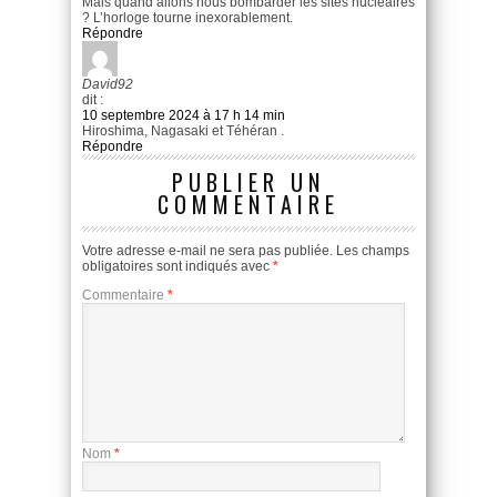
Mais quand allons nous bombarder les sites nucléaires
? L’horloge tourne inexorablement.
Répondre
David92
dit :
10 septembre 2024 à 17 h 14 min
Hiroshima, Nagasaki et Téhéran .
Répondre
PUBLIER UN
COMMENTAIRE
Votre adresse e-mail ne sera pas publiée.
Les champs
obligatoires sont indiqués avec
*
Commentaire
*
Nom
*