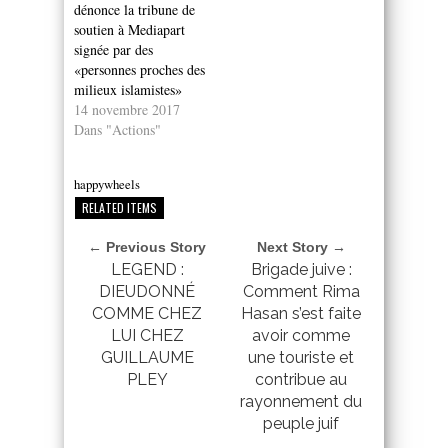
dénonce la tribune de
soutien à Mediapart
signée par des
«personnes proches des
milieux islamistes»
14 novembre 2017
Dans "Actions"
happywheels
RELATED ITEMS
← Previous Story
Next Story →
LEGEND :
Brigade juive :
DIEUDONNÉ
Comment Rima
COMME CHEZ
Hasan s’est faite
LUI CHEZ
avoir comme
GUILLAUME
une touriste et
PLEY
contribue au
rayonnement du
peuple juif