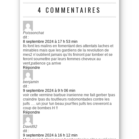
4 COMMENTAIRES
Poissonchat
dit :
8 septembre 2024 à 17 h 53 min
Ils font les malins en fomentant des attentats laches et
minables mais que les gardiens de la revolution de
mes2 n’oublient jamais qu’ils finiront par tomber et se
feront soumettre par leurs femmes cheveux au
vent,patience ça arrive
Répondre
benjamin
dit :
9 septembre 2024 à 9 h 06 min
voir cette vermine barbue iranienne me fait gerber !pas
craindre !pas du tout!leurs rodomontades contre les
juifs …. un jour !un beau jour!!les juifs les creveront a
coup de bombes H !!
Répondre
David92
dit :
9 septembre 2024 à 16 h 12 min