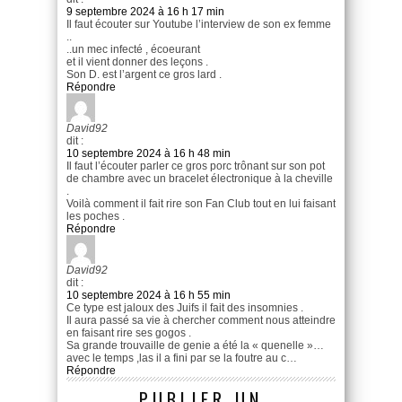
9 septembre 2024 à 16 h 17 min
Il faut écouter sur Youtube l’interview de son ex femme
..
..un mec infecté , écoeurant
et il vient donner des leçons .
Son D. est l’argent ce gros lard .
Répondre
David92
dit :
10 septembre 2024 à 16 h 48 min
Il faut l’écouter parler ce gros porc trônant sur son pot
de chambre avec un bracelet électronique à la cheville
.
Voilà comment il fait rire son Fan Club tout en lui faisant
les poches .
Répondre
David92
dit :
10 septembre 2024 à 16 h 55 min
Ce type est jaloux des Juifs il fait des insomnies .
Il aura passé sa vie à chercher comment nous atteindre
en faisant rire ses gogos .
Sa grande trouvaille de genie a été la « quenelle »…
avec le temps ,las il a fini par se la foutre au c…
Répondre
PUBLIER UN