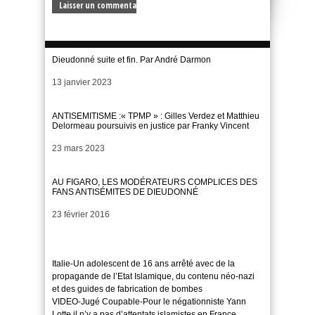
Dieudonné suite et fin. Par André Darmon
Date
13 janvier 2023
ANTISEMITISME :« TPMP » : Gilles Verdez et Matthieu
Delormeau poursuivis en justice par Franky Vincent
Date
23 mars 2023
AU FIGARO, LES MODÉRATEURS COMPLICES DES
FANS ANTISÉMITES DE DIEUDONNÉ
Date
23 février 2016
Italie-Un adolescent de 16 ans arrêté avec de la
propagande de l’Etat Islamique, du contenu néo-nazi
et des guides de fabrication de bombes
VIDEO-Jugé Coupable-Pour le négationniste Yann
Lotte il n’y a pas d’attentats islamistes en France.