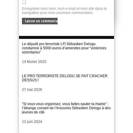
Enregistrer mon nom, mon e-mail et mon site dans le
navigateur pour mon prochain commentaire.
Le député pro terroriste LFI Sébastien Delogu
condamné à 5000 euros d’amendes pour “violences
volontaires”
Date
14 février 2025
LE PRO TERRORISTE DELOGU SE FAIT CRACHER
DESSUS !
Date
27 mai 2026
“Si vous vous organisez, vous faites sauter la mairie” :
l’étrange conseil de l’Insoumis Sébastien Delogu à des
jeunes de cité
Date
12 juin 2024