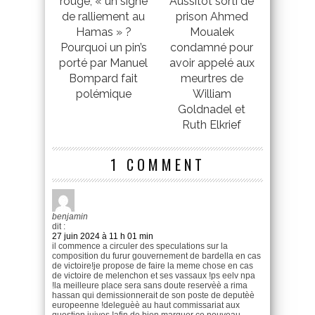
rouge, « un signe
Aussitôt sorti de
de ralliement au
prison Ahmed
Hamas » ?
Moualek
Pourquoi un pin’s
condamné pour
porté par Manuel
avoir appelé aux
Bompard fait
meurtres de
polémique
William
Goldnadel et
Ruth Elkrief
1 COMMENT
benjamin
dit :
27 juin 2024 à 11 h 01 min
il commence a circuler des speculations sur la
composition du furur gouvernement de bardella en cas
de victoire!je propose de faire la meme chose en cas
de victoire de melenchon et ses vassaux !ps eelv npa
!la meilleure place sera sans doute reservèè a rima
hassan qui demissionnerait de son poste de deputèè
europeenne !deleguèè au haut commissariat aux
question juives !afin de bien marquer ce nouveau