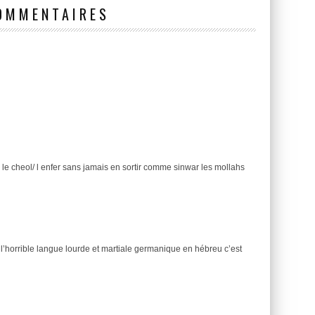
OMMENTAIRES
ns le cheol/ l enfer sans jamais en sortir comme sinwar les mollahs
 l’horrible langue lourde et martiale germanique en hébreu c’est