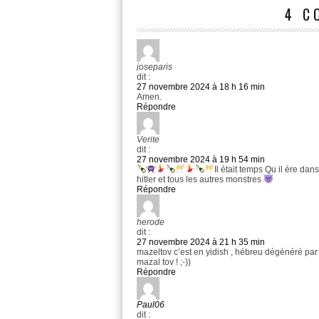
4 C
joseparis
dit :
27 novembre 2024 à 18 h 16 min
Amen.
Répondre
Verite
dit :
27 novembre 2024 à 19 h 54 min
Il était temps Qu il ére da
hitler et tous les autres monstres
Répondre
herode
dit :
27 novembre 2024 à 21 h 35 min
mazeltov c’est en yidish , hébreu dégénéré par
mazal tov ! ;-))
Répondre
Paul06
dit :