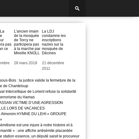
:La
L’ancien imam
La LDJ
e
de la mosquée
condamne les
ur
de Torcy ne
inscriptions
era pas
participera pas
nazies sur la
n ce
à la marche par
mosquée de
Mireille KNOLL
Décines
embre
Date
28 mars 2018
Date
21 décembre
2011
ous-Bois : la justice valide la fermeture de la
e de Chanteloup
val Interceltique de Lorient refuse la solidarité
 terrorisme du Hamas
ASSAN VICTIME D’UNE AGRESSION
LLE LORS DE VACANCES
m Almonim HYMNE DU LEHI « GROUPE
»
sémitisme est une injure à notre histoire et à
manité » : une affiche antisémite placardée
 station essence, un député saisit le procureur