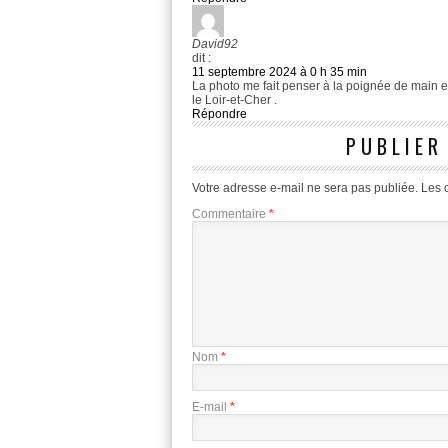
David92
dit :
11 septembre 2024 à 0 h 35 min
La photo me fait penser à la poignée de main e
le Loir-et-Cher .
Répondre
PUBLIER
Votre adresse e-mail ne sera pas publiée.
Les 
Commentaire
*
Nom
*
E-mail
*