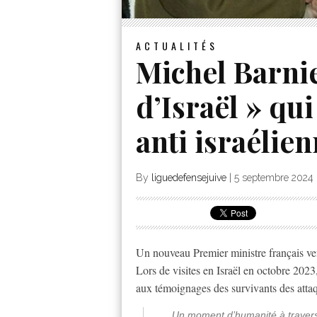
ACTUALITÉS
Michel Barnie
d’Israël » qui
anti israélie
By
liguedefensejuive
|
5 septembre 2024
Un nouveau Premier ministre français ven
Lors de visites en Israël en octobre 202
aux témoignages des survivants des atta
Un moment d’humanité à traver