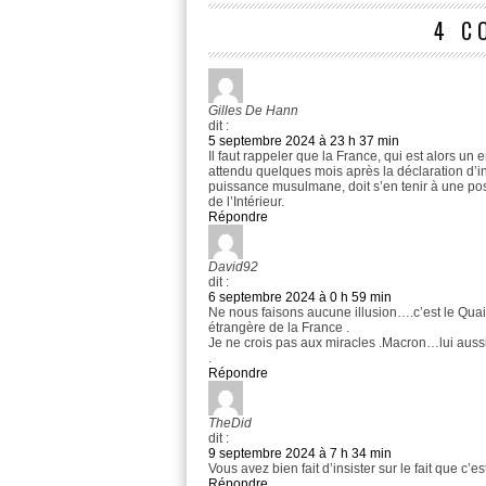
4 C
Gilles De Hann
dit :
5 septembre 2024 à 23 h 37 min
Il faut rappeler que la France, qui est alors un 
attendu quelques mois après la déclaration d’
puissance musulmane, doit s’en tenir à une pos
de l’Intérieur.
Répondre
David92
dit :
6 septembre 2024 à 0 h 59 min
Ne nous faisons aucune illusion….c’est le Quai
étrangère de la France .
Je ne crois pas aux miracles .Macron…lui aussi 
.
Répondre
TheDid
dit :
9 septembre 2024 à 7 h 34 min
Vous avez bien fait d’insister sur le fait que c’
Répondre