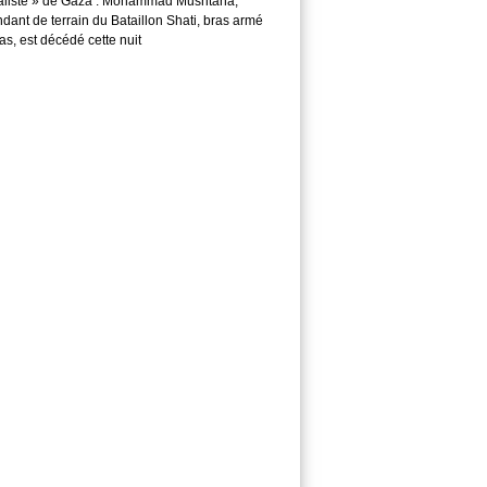
aliste » de Gaza : Mohammad Mushtaha,
ant de terrain du Bataillon Shati, bras armé
s, est décédé cette nuit