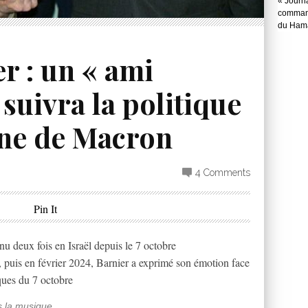
« Journ
command
du Hama
r : un « ami
 suivra la politique
nne de Macron
4 Comments
Pin It
u deux fois en Israël depuis le 7 octobre
3, puis en février 2024, Barnier a exprimé son émotion face
ques du 7 octobre
s la musique …