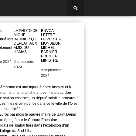
e :
LA PHOTO DE
BNVCA :
uel
MICHEL
LETTRE
hué lors
BARNIER QUI
OUVERTE A
DEPLAIT AUX
MONSIEUR
blement
AMIS DU
MICHEL
HAMAS
BARNIER,
PREMIER
MINISTRE
re 2024
Date
6 septembre
2024
Date
9 septembre
2024
sémitisme est une injure à notre histoire et à
manité » : une affiche antisémite placardée
 station essence, un député saisit le procureur
isémites et anti-police dans cette ville de l’Oise
teurs identifiés
Euros par mois le pauvre maire de Saint Denis
o épinglé par le Canard Enchaine
ldats de Tsahal tués dans l’explosion d’un
t piégé au Sud-Liban