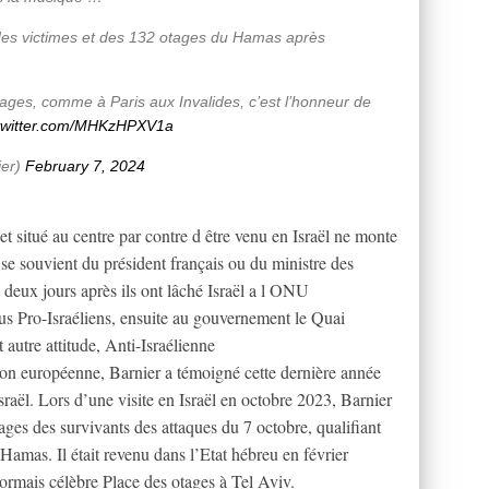
s des victimes et des 132 otages du Hamas après
tages, comme à Paris aux Invalides, c’est l’honneur de
.twitter.com/MHKzHPXV1a
ier)
February 7, 2024
 situé au centre par contre d être venu en Israël ne monte
n se souvient du président français ou du ministre des
t deux jours après ils ont lâché Israël a l ONU
s Pro-Israéliens, ensuite au gouvernement le Quai
autre attitude, Anti-Israélienne
on européenne, Barnier a témoigné cette dernière année
raël. Lors d’une visite en Israël en octobre 2023, Barnier
es des survivants des attaques du 7 octobre, qualifiant
 Hamas. Il était revenu dans l’Etat hébreu en février
sormais célèbre Place des otages à Tel Aviv.