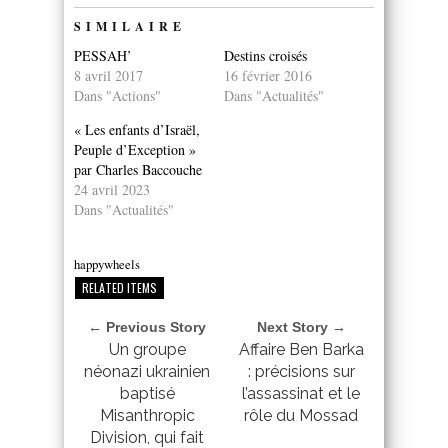
SIMILAIRE
PESSAH’
Destins croisés
8 avril 2017
16 février 2016
Dans "Actions"
Dans "Actualités"
« Les enfants d’Israël,
Peuple d’Exception »
par Charles Baccouche
24 avril 2023
Dans "Actualités"
happywheels
RELATED ITEMS
← Previous Story
Next Story →
Un groupe
Affaire Ben Barka
néonazi ukrainien
: précisions sur
baptisé
l’assassinat et le
Misanthropic
rôle du Mossad
Division, qui fait