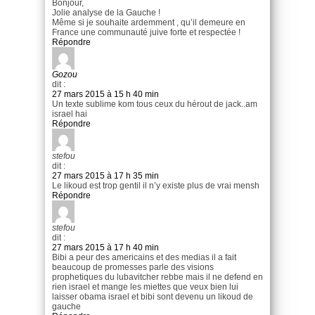
Bonjour,
Jolie analyse de la Gauche !
Même si je souhaite ardemment , qu’il demeure en
France une communauté juive forte et respectée !
Répondre
Gozou
dit :
27 mars 2015 à 15 h 40 min
Un texte sublime kom tous ceux du hérout de jack..am
israel hai
Répondre
stefou
dit :
27 mars 2015 à 17 h 35 min
Le likoud est trop gentil il n’y existe plus de vrai mensh
Répondre
stefou
dit :
27 mars 2015 à 17 h 40 min
Bibi a peur des americains et des medias il a fait
beaucoup de promesses parle des visions
prophetiques du lubavitcher rebbe mais il ne defend en
rien israel et mange les miettes que veux bien lui
laisser obama israel et bibi sont devenu un likoud de
gauche