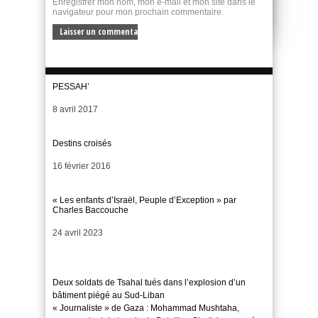
Enregistrer mon nom, mon e-mail et mon site dans le
navigateur pour mon prochain commentaire.
PESSAH’
Date
8 avril 2017
Destins croisés
Date
16 février 2016
« Les enfants d’Israël, Peuple d’Exception » par
Charles Baccouche
Date
24 avril 2023
Deux soldats de Tsahal tués dans l’explosion d’un
bâtiment piégé au Sud-Liban
« Journaliste » de Gaza : Mohammad Mushtaha,