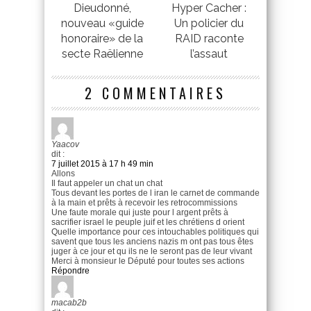
Dieudonné,
Hyper Cacher :
nouveau «guide
Un policier du
honoraire» de la
RAID raconte
secte Raëlienne
l’assaut
2 COMMENTAIRES
Yaacov
dit :
7 juillet 2015 à 17 h 49 min
Allons
Il faut appeler un chat un chat
Tous devant les portes de l iran le carnet de commande
à la main et prêts à recevoir les retrocommissions
Une faute morale qui juste pour l argent prêts à
sacrifier israel le peuple juif et les chrétiens d orient
Quelle importance pour ces intouchables politiques qui
savent que tous les anciens nazis m ont pas tous êtes
juger à ce jour et qu ils ne le seront pas de leur vivant
Merci à monsieur le Député pour toutes ses actions
Répondre
macab2b