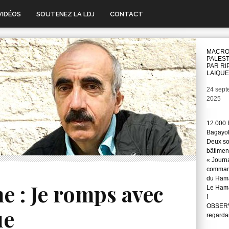
VIDÉOS
SOUTENEZ LA LDJ
CONTACT
MACRO
PALEST
PAR RI
LAIQUE
Date
24 sept
2025
12.000 
Bagayok
Deux so
bâtimen
« Journ
command
du Hama
e : Je romps avec
Le Hama
!
OBSERVA
ue
regarda