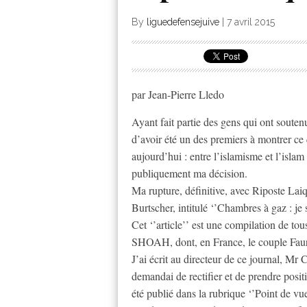
By
liguedefensejuive
|
7 avril 2015
par Jean-Pierre Lledo
Ayant fait partie des gens qui ont soutenu
d’avoir été un des premiers à montrer ce
aujourd’hui : entre l’islamisme et l’islam i
publiquement ma décision.
Ma rupture, définitive, avec Riposte Laiq
Burtscher, intitulé ‘’Chambres à gaz : je 
Cet ‘’article’’ est une compilation de to
SHOAH, dont, en France, le couple Fauri
J’ai écrit au directeur de ce journal, Mr C
demandai de rectifier et de prendre positi
été publié dans la rubrique ‘’Point de vue’