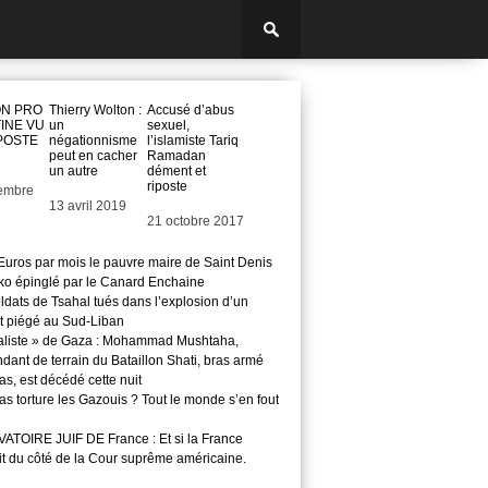
N PRO
Thierry Wolton :
Accusé d’abus
INE VU
un
sexuel,
POSTE
négationnisme
l’islamiste Tariq
peut en cacher
Ramadan
un autre
dément et
riposte
embre
Date
13 avril 2019
Date
21 octobre 2017
Euros par mois le pauvre maire de Saint Denis
o épinglé par le Canard Enchaine
ldats de Tsahal tués dans l’explosion d’un
t piégé au Sud-Liban
aliste » de Gaza : Mohammad Mushtaha,
ant de terrain du Bataillon Shati, bras armé
s, est décédé cette nuit
s torture les Gazouis ? Tout le monde s’en fout
TOIRE JUIF DE France : Et si la France
it du côté de la Cour suprême américaine.