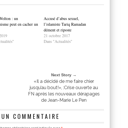
Wolton : un
Accusé d’abus sexuel,
nisme peut en cacher un
l’islamiste Tariq Ramadan
dément et riposte
 2019
21 octobre 2017
tualités"
Dans "Actualités"
Next Story →
«Il a décidé de me faire chier
jusqu’au bout!», :Crise ouverte au
FN après les nouveaux dérapages
de Jean-Marie Le Pen
 UN COMMENTAIRE