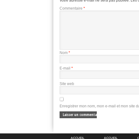
Votre adresse e-mail ne sera pas publiée.
Les 
Commentaire
*
Nom
*
E-mail
*
Site web
Enregistrer mon nom, mon e-mail et mon site 
ACCUEIL
ACCUEIL