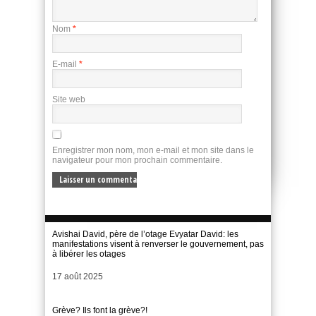
Nom
*
E-mail
*
Site web
Enregistrer mon nom, mon e-mail et mon site dans le
navigateur pour mon prochain commentaire.
Avishai David, père de l’otage Evyatar David: les
manifestations visent à renverser le gouvernement, pas
à libérer les otages
Date
17 août 2025
Grève? Ils font la grève?!