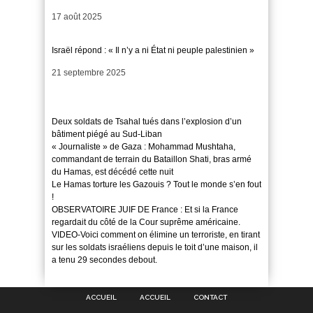
Date
17 août 2025
Israël répond : « Il n’y a ni État ni peuple palestinien »
Date
21 septembre 2025
Deux soldats de Tsahal tués dans l’explosion d’un
bâtiment piégé au Sud-Liban
« Journaliste » de Gaza : Mohammad Mushtaha,
commandant de terrain du Bataillon Shati, bras armé
du Hamas, est décédé cette nuit
Le Hamas torture les Gazouis ? Tout le monde s’en fout
!
OBSERVATOIRE JUIF DE France : Et si la France
regardait du côté de la Cour suprême américaine.
VIDEO-Voici comment on élimine un terroriste, en tirant
sur les soldats israéliens depuis le toit d’une maison, il
a tenu 29 secondes debout.
ACCUEIL
ACCUEIL
CONTACT