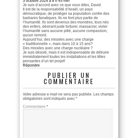
3 octobre 2024 à 8 h 45 min
Je suis d’accord avec ce que vous dites, David.
Il est de la responsabilité d’Israël, un pays
démocratique, de protéger sa population contre des
barbares fanatiques. Ils ne font plus partie de
l’humanité. Ils sont devenus des monstres, tous nés
des enfers, désirant juste torturer, massacrer, violer
l’humanité sans aucune pitié, aucune compassion,
aucun remord.
Aujourd’hui, des missiles avec une charge
« traditionnelle », mais dans 10 à 15 ans?
Des missiles avec une charge nucléaire ?
Je suis désolé, mais il est indispensable de détruire
immédiatement toutes les installations et les têtes
pensantes d’un tel projet!
Répondre
PUBLIER UN
COMMENTAIRE
Votre adresse e-mail ne sera pas publiée.
Les champs
obligatoires sont indiqués avec
*
Commentaire
*