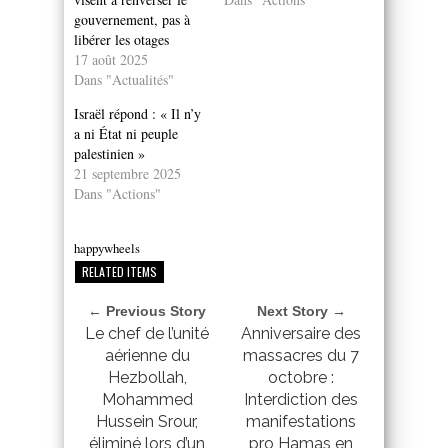
gouvernement, pas à
libérer les otages
17 août 2025
Dans "Actualités"
Israël répond : « Il n’y
a ni État ni peuple
palestinien »
21 septembre 2025
Dans "Actions"
happywheels
RELATED ITEMS
← Previous Story
Next Story →
Le chef de l’unité
Anniversaire des
aérienne du
massacres du 7
Hezbollah,
octobre :
Mohammed
Interdiction des
Hussein Srour,
manifestations
éliminé lors d’un
pro Hamas en