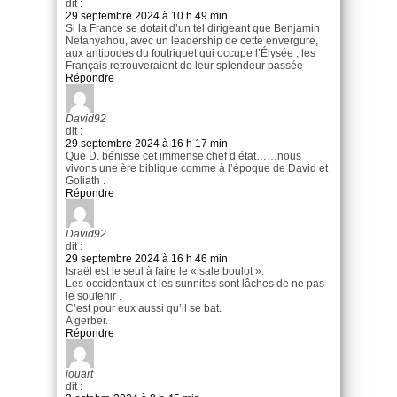
dit :
29 septembre 2024 à 10 h 49 min
Si la France se dotait d’un tel dirigeant que Benjamin
Netanyahou, avec un leadership de cette envergure,
aux antipodes du foutriquet qui occupe l’Élysée , les
Français retrouveraient de leur splendeur passée
Répondre
David92
dit :
29 septembre 2024 à 16 h 17 min
Que D. bénisse cet immense chef d’état……nous
vivons une ère biblique comme à l’époque de David et
Goliath .
Répondre
David92
dit :
29 septembre 2024 à 16 h 46 min
Israël est le seul à faire le « sale boulot ».
Les occidentaux et les sunnites sont lâches de ne pas
le soutenir .
C’est pour eux aussi qu’il se bat.
A gerber.
Répondre
louart
dit :