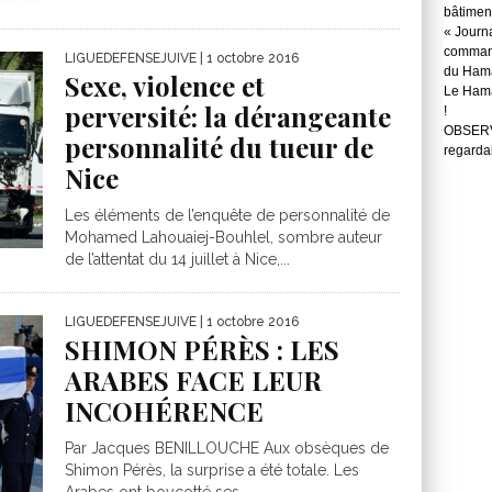
bâtimen
« Journ
command
LIGUEDEFENSEJUIVE
| 1 octobre 2016
du Hama
Sexe, violence et
Le Hama
perversité: la dérangeante
!
OBSERVA
personnalité du tueur de
regarda
Nice
Les éléments de l’enquête de personnalité de
Mohamed Lahouaiej-Bouhlel, sombre auteur
de l’attentat du 14 juillet à Nice,...
LIGUEDEFENSEJUIVE
| 1 octobre 2016
SHIMON PÉRÈS : LES
ARABES FACE LEUR
INCOHÉRENCE
Par Jacques BENILLOUCHE Aux obsèques de
Shimon Pérès, la surprise a été totale. Les