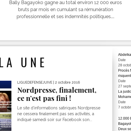
Bally Bagayoko gagne au total environ 12 000 euros
bruts par mois en cumulant sa rémunération
professionnelle et ses indemnités politiques....
Abdelka
LA UNE
Date
28 octo
Procès 
risquent
Date
LIGUEDEFENSEJUIVE
| 2 octobre 2016
27 sept
Nordpresse, finalement,
La justi
ce n’est pas fini !
Mohame
Date
7 octob
Le site d’informations satiriques Nordpresse
ne cessera finalement pas ses activités, a
12.000 
indiqué samedi soir sur Facebook son...
Bagayok
Deux so