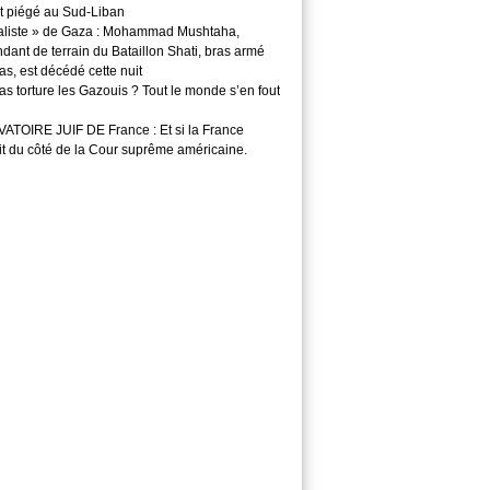
t piégé au Sud-Liban
aliste » de Gaza : Mohammad Mushtaha,
ant de terrain du Bataillon Shati, bras armé
s, est décédé cette nuit
s torture les Gazouis ? Tout le monde s’en fout
TOIRE JUIF DE France : Et si la France
it du côté de la Cour suprême américaine.