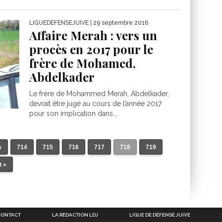
LIGUEDEFENSEJUIVE
| 29 septembre 2016
Affaire Merah : vers un
procès en 2017 pour le
frère de Mohamed,
Abdelkader
Le frère de Mohammed Merah, Abdelkader,
devrait être jugé au cours de l’année 2017
pour son implication dans...
s
714
715
716
717
718
719
t »
CONTACT
LA RÉDACTION LDJ
LIGUE DE DÉFENSE JUIVE