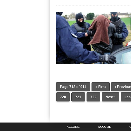
Page 718 of 911
« First
‹ Previou
720
721
722
Next ›
Las
ACCUEIL
ACCUEIL