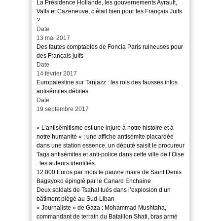
La Présidence Hollande, les gouvernements Ayrault,
Valls et Cazeneuve, c’était bien pour les Français Juifs
?
Date
13 mai 2017
Des fautes comptables de Foncia Paris ruineuses pour
des Français juifs
Date
14 février 2017
Europalestine sur Tanjazz : les rois des fausses infos
antisémites débiles
Date
19 septembre 2017
« L’antisémitisme est une injure à notre histoire et à
notre humanité » : une affiche antisémite placardée
dans une station essence, un député saisit le procureur
Tags antisémites et anti-police dans cette ville de l’Oise
: les auteurs identifiés
12.000 Euros par mois le pauvre maire de Saint Denis
Bagayoko épinglé par le Canard Enchaine
Deux soldats de Tsahal tués dans l’explosion d’un
bâtiment piégé au Sud-Liban
« Journaliste » de Gaza : Mohammad Mushtaha,
commandant de terrain du Bataillon Shati, bras armé