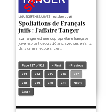
LIGUEDEFENSEJUIVE
| 3 octobre 2016
Spoliations de Français
juifs : l’affaire Tanger
Eva Tanger est une copropriétaire française
juive habitant depuis 40 ans, avec ses enfants,
dans un immeuble ancien...
Page 717 of 911
« First
‹ Previous
713
714
715
716
717
718
719
720
721
Next ›
Last »