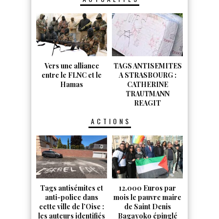
Vers une alliance
TAGS ANTISEMITES
entre le FLNC et le
A STRASBOURG :
Hamas
CATHERINE
TRAUTMANN
REAGIT
ACTIONS
Tags antisémites et
12.000 Euros par
anti-police dans
mois le pauvre maire
cette ville de l’Oise :
de Saint Denis
les auteurs identifiés
Bagayoko épinglé